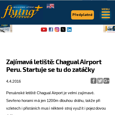
.
.
Předplatné
Zajímavá letiště: Chagual Airport
Peru. Startuje se tu do zatáčky
Flying Revue
Články
4.4.2016
Expedice
Peruánské letiště Chagual Airport je velmi zajímavé.
Pro piloty
Sevřeno horami má jen 1200m dlouhou dráhu, takže při
vzletech i přistáních musí některé stroj využít i pojezdovou
Série & speciály