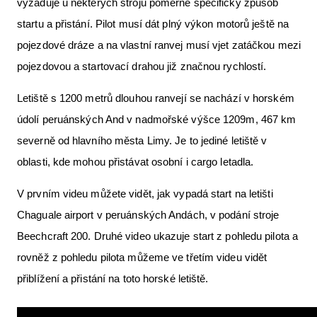
vyžaduje u některých strojů poměrně specifický způsob
startu a přistání. Pilot musí dát plný výkon motorů ještě na
pojezdové dráze a na vlastní ranvej musí vjet zatáčkou mezi
pojezdovou a startovací drahou již značnou rychlostí.
Letiště s 1200 metrů dlouhou ranvejí se nachází v horském
údolí peruánských And v nadmořské výšce 1209m, 467 km
severně od hlavního města Limy. Je to jediné letiště v
oblasti, kde mohou přistávat osobní i cargo letadla.
V prvním videu můžete vidět, jak vypadá start na letišti
Chaguale airport v peruánských Andách, v podání stroje
Beechcraft 200. Druhé video ukazuje start z pohledu pilota a
rovněž z pohledu pilota můžeme ve třetím videu vidět
přiblížení a přistání na toto horské letiště.