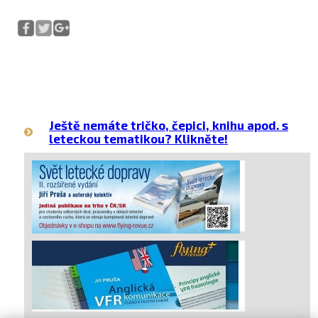
Ještě nemáte tričko, čepici, knihu apod. s
leteckou tematikou? Klikněte!