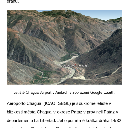
dráhu.
Letecká videa
Aktuální FR + archiv
Letecká muzea
VFR Communication app
The SAFE Guide app
Nabídky práce v letectví
Inzerujte s námi
E-SHOP
Letiště Chagual Airport v Andách v zobrazení Google Eaarth.
Aéroporto Chagual (ICAO: SBGL) je soukromé letiště v
blízkosti města Chagual v okrese Pataz v provincii Pataz v
departementu La Libertad. Jeho poměrně krátká dráha 14/32