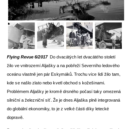
Letecká videa
Aktuální FR + archiv
Letecká muzea
VFR Communication app
The SAFE Guide app
Flying Revue 6/2017
Do dvacátých let dvacátého století
Nabídky práce v letectví
žilo ve vnitrozemí Aljašky a na pobřeží Severního ledového
oceánu vlastně jen pár Eskymáků. Trochu více lidí žilo tam,
Inzerujte s námi
kde se našlo zlato nebo kvetl obchod s kožešinami.
E-SHOP
Problémem Aljašky je kromě drsného počasí taky omezená
silniční a železniční síť. Že je dnes Aljaška plně integrovaná
do globální ekonomiky, to je z velké části díky letecké
dopravě.