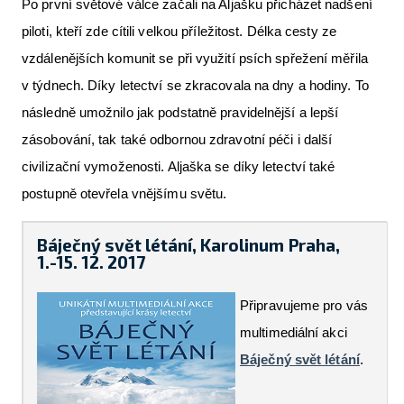
Po první světové válce začali na Aljašku přicházet nadšení
piloti, kteří zde cítili velkou příležitost. Délka cesty ze
vzdálenějších komunit se při využití psích spřežení měřila
v týdnech. Díky letectví se zkracovala na dny a hodiny. To
následně umožnilo jak podstatně pravidelnější a lepší
zásobování, tak také odbornou zdravotní péči i další
civilizační vymoženosti. Aljaška se díky letectví také
postupně otevřela vnějšímu světu.
Báječný svět létání, Karolinum Praha,
1.-15. 12. 2017
Připravujeme pro vás
multimediální akci
Báječný svět létání
.