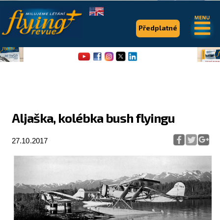
.
.
Předplatné
Aljaška, kolébka bush flyingu
Flying Revue
27.10.2017
Články
Expedice
Pro piloty
Série & speciály