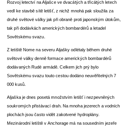
Rozvoj letectví na Aljašce ve dvacátých a třicátých letech
vedl ke stavbě sítě letišť, z nichž mnohá pak sloužila za
druhé světové války jak při obraně proti japonským útokům,
tak při dodávkách amerických bombardérů a letadel
Sovětskému svazu.
Z letiště Nome na severu Aljašky odlétaly během druhé
světové války denně formace amerických bombardérů
dodávaných Rudé armádě. Celkem jich prý bylo
Sovětskému svazu touto cestou dodáno neuvěřitelných 7
000 kusů.
Aljaška je dnes posetá množstvím letišť i nezpevněných
soukromých přistávací drah. Na mnoha jezerech a vodních
plochách jsou často vidět zakotvené hydroplány.
Mezinárodní letiště v Anchorage má na sousedním jezeře