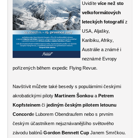
Uvidíte
více než sto
velkoformátových
leteckých fotografií
z
USA, Aljašky,
Karibiku, Afriky,
Austrálie a známé i
neznámé Evropy
pořízených během expedic Flying Revue.
Navštívit můžete také besedy s populárními českými
akrobatickými piloty
Martinem Šonkou
a
Petrem
Kopfsteinem
či
jediným českým pilotem letounu
Concord
e Luborem Obendraufem nebo s prvním
českým účastníkem nejuznávanějšího světového
závodu balónů
Gordon Bennett Cup
Janem Smrčkou.