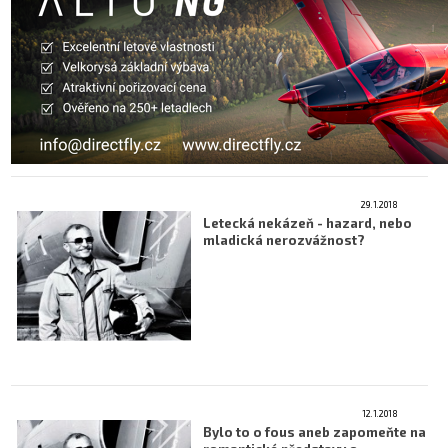
29.1.2018
Letecká nekázeň - hazard, nebo
mladická nerozvážnost?
12.1.2018
Bylo to o fous aneb zapomeňte na