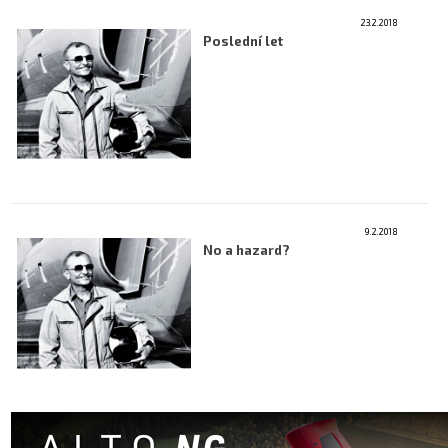
23.2.2018
Letecká videa
Poslední let
Aktuální FR + archiv
Letecká muzea
VFR Communication app
The SAFE Guide app
Nabídky práce v letectví
9.2.2018
No a hazard?
Inzerujte s námi
E-SHOP