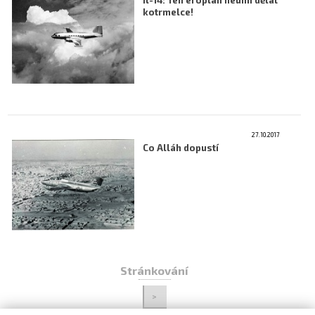
Il-14: Ten eroplán neumí dělat
kotrmelce!
27.10.2017
Co Alláh dopustí
Stránkování
>