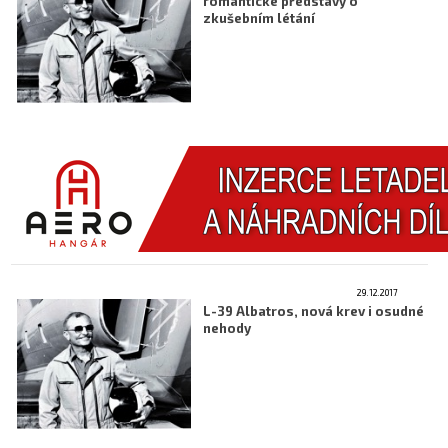
romantické představy o
zkušebním létání
29.12.2017
L-39 Albatros, nová krev i osudné
nehody