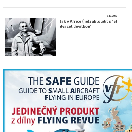
8.12.2017
Jak v Africe (ne)zabloudit s "el
dvacet devítkou"