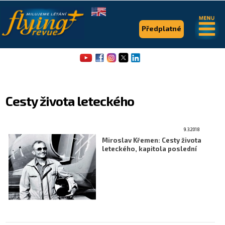
.
.
Předplatné
Cesty života leteckého
9.3.2018
Flying Revue
Miroslav Křemen: Cesty života
leteckého, kapitola poslední
Články
Expedice
Pro piloty
Série & speciály