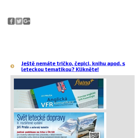
Ještě nemáte tričko, čepici, knihu apod. s
leteckou tematikou? Klikněte!