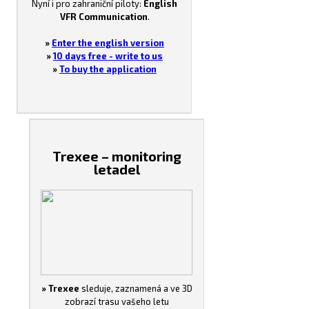
Nyní i pro zahraniční piloty:
English
VFR Communication
.
»
Enter the english version
»
10 days free - write to us
»
To buy the application
Trexee – monitoring
letadel
» Trexee
sleduje, zaznamená a ve 3D
zobrazí trasu vašeho letu