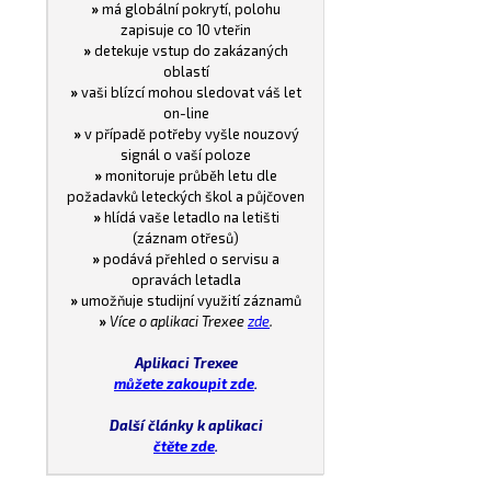
»
má globální pokrytí, polohu
zapisuje co 10 vteřin
»
detekuje vstup do zakázaných
oblastí
»
vaši blízcí mohou sledovat váš let
on-line
»
v případě potřeby vyšle nouzový
signál o vaší poloze
»
monitoruje průběh letu dle
požadavků leteckých škol a půjčoven
»
hlídá vaše letadlo na letišti
(záznam otřesů)
»
podává přehled o servisu a
opravách letadla
»
umožňuje studijní využití záznamů
»
Více o aplikaci Trexee
zde
.
Aplikaci Trexee
můžete zakoupit zde
.
Další články k aplikaci
čtěte zde
.