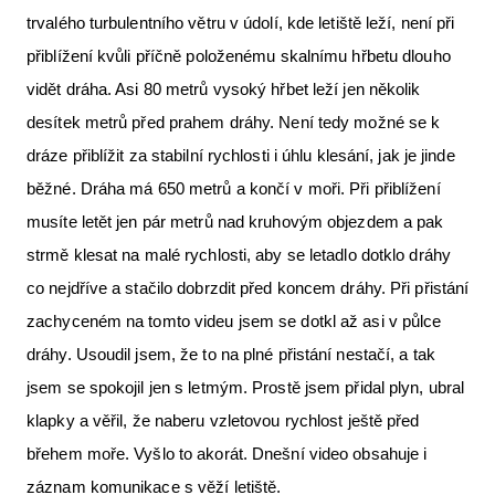
trvalého turbulentního větru v údolí, kde letiště leží, není při
přiblížení kvůli příčně položenému skalnímu hřbetu dlouho
vidět dráha. Asi 80 metrů vysoký hřbet leží jen několik
desítek metrů před prahem dráhy. Není tedy možné se k
dráze přiblížit za stabilní rychlosti i úhlu klesání, jak je jinde
běžné. Dráha má 650 metrů a končí v moři. Při přiblížení
musíte letět jen pár metrů nad kruhovým objezdem a pak
strmě klesat na malé rychlosti, aby se letadlo dotklo dráhy
co nejdříve a stačilo dobrzdit před koncem dráhy. Při přistání
zachyceném na tomto videu jsem se dotkl až asi v půlce
dráhy. Usoudil jsem, že to na plné přistání nestačí, a tak
jsem se spokojil jen s letmým. Prostě jsem přidal plyn, ubral
klapky a věřil, že naberu vzletovou rychlost ještě před
břehem moře. Vyšlo to akorát. Dnešní video obsahuje i
záznam komunikace s věží letiště.