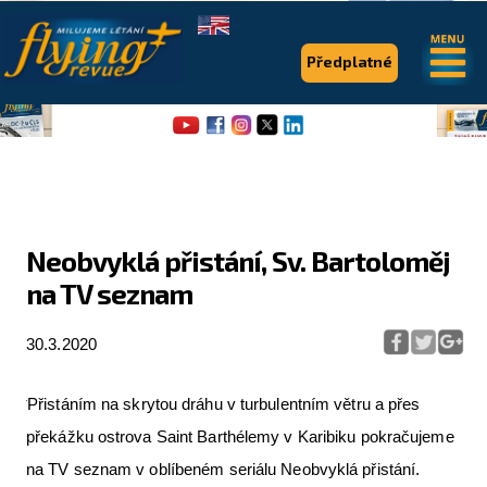
.
.
Předplatné
Neobvyklá přistání, Sv. Bartoloměj
na TV seznam
Flying Revue
Články
30.3.2020
Expedice
Přistáním na skrytou dráhu v turbulentním větru a přes
Pro piloty
překážku ostrova Saint Barthélemy v Karibiku pokračujeme
na TV seznam v oblíbeném seriálu Neobvyklá přistání.
Série & speciály