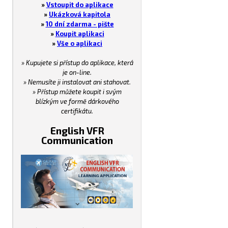
»
Vstoupit do aplikace
»
Ukázková kapitola
»
10 dní zdarma - pište
»
Koupit aplikaci
»
Vše o aplikaci
» Kupujete si přístup do aplikace, která
je on-line.
» Nemusíte ji instalovat ani stahovat.
» Přístup můžete koupit i svým
blízkým ve formě dárkového
certifikátu.
English VFR
Communication