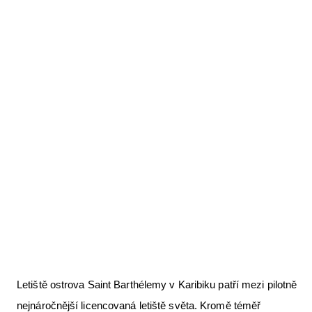
Letecká videa
Aktuální FR + archiv
Letecká muzea
VFR Communication app
The SAFE Guide app
Nabídky práce v letectví
Inzerujte s námi
E-SHOP
Letiště ostrova Saint Barthélemy v Karibiku patří mezi pilotně
nejnáročnější licencovaná letiště světa. Kromě téměř