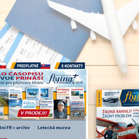
Předplatné
E-kontakty
lní FR + archiv
Letecká muzea