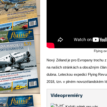
Flying ov
Nový Zéland je pro Evropany trochu z r
na našich stránkách a obsažným článk
dubna. Leteckou expedici Flying Revu
2018, tzn. v plném novozélandském lé
Videopremiéry
Každý pátek pro vás