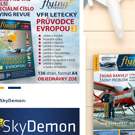
2
SkyDemon: