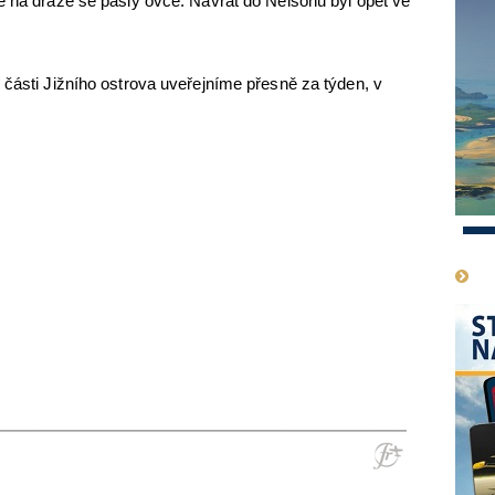
e na dráze se pásly ovce. Návrat do Nelsonu byl opět ve
 části Jižního ostrova uveřejníme přesně za týden, v
1