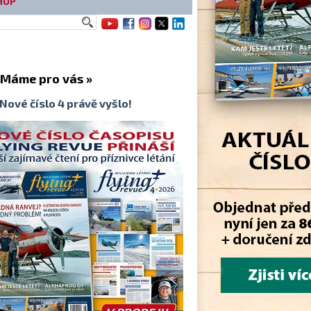
HOP
me pro vás »
Nové číslo 4 právě vyšlo!