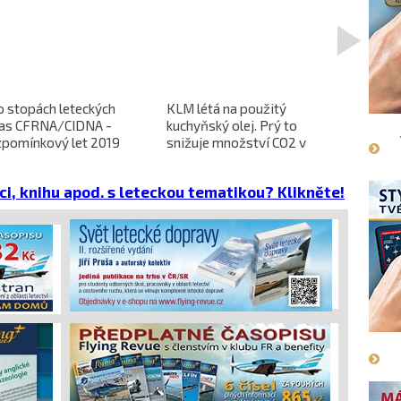
>
o stopách leteckých
KLM létá na použitý
L-610 no
ras CFRNA/CIDNA -
kuchyňský olej. Prý to
předběžn
zpomínkový let 2019
snižuje množství CO2 v
dokončen
emisích
dopravců 
projekt 
ci, knihu apod. s leteckou tematikou? Klikněte!
cena