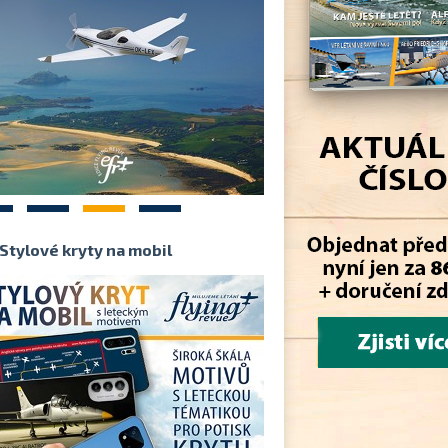
2
3
4
Stylové kryty na mobil