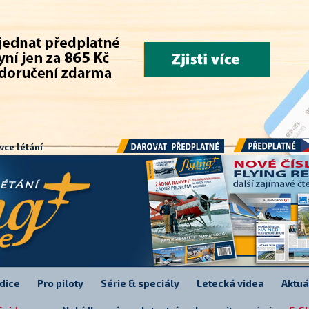
.
vce létání
Předplatné
Darovat předplatné
dice
Pro piloty
Série & speciály
Letecká videa
Aktuá