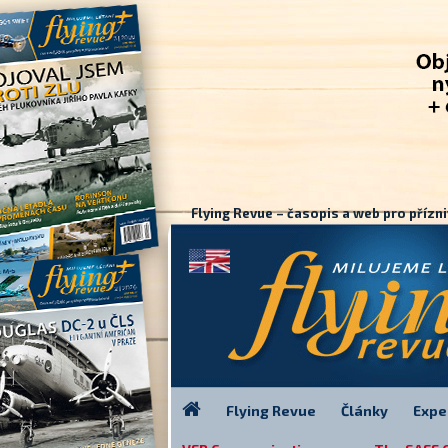
Flying Revue – časopis a web pro přízni
Flying Revue
Články
Expe