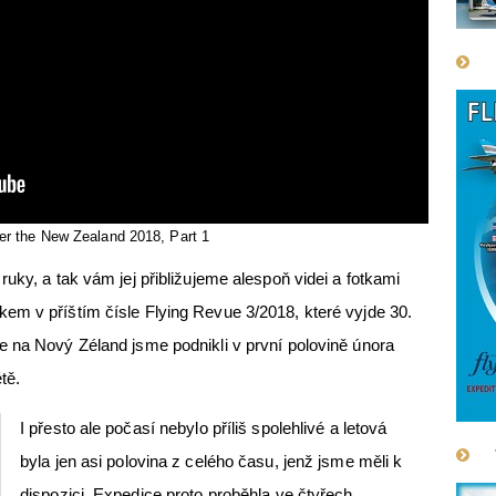
er the New Zealand 2018, Part 1
uky, a tak vám jej přibližujeme alespoň videi a fotkami
em v příštím čísle Flying Revue 3/2018, které vyjde 30.
e na Nový Zéland jsme podnikli v první polovině února
tě.
I přesto ale počasí nebylo příliš spolehlivé a letová
byla jen asi polovina z celého času, jenž jsme měli k
dispozici. Expedice proto proběhla ve čtyřech