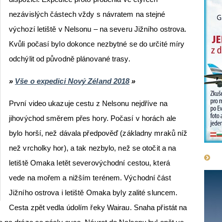
nezávislých částech vždy s návratem na stejné
výchozí letiště v Nelsonu – na severu Jižního ostrova.
Kvůli počasí bylo dokonce nezbytné se do určité míry
odchýlit od původně plánované trasy.
»
Vše o expedici Nový Zéland 2018
»
První video ukazuje cestu z Nelsonu nejdříve na
jihovýchod směrem přes hory. Počasí v horách ale
bylo horší, než dávala předpověď (základny mraků níž
než vrcholky hor), a tak nezbylo, než se otočit a na
letiště Omaka letět severovýchodní cestou, která
vede na mořem a nižším terénem. Východní část
Jižního ostrova i letiště Omaka byly zalité sluncem.
Cesta zpět vedla údolím řeky Wairau. Snaha přistát na