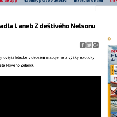
Guide app
Nabídky práce v letectví
Inzerujte s námi
E-S
adla I. aneb Z deštivého Nelsonu
Má
jnovější letecké videosérii mapujeme z výšky exoticky
ěsta Nového Zélandu.