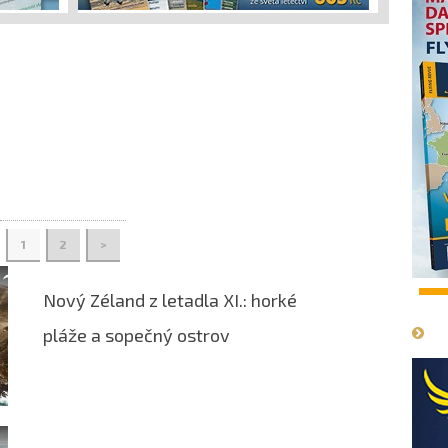
1
2
>
1
Nový Zéland z letadla XI.: horké
pláže a sopečný ostrov