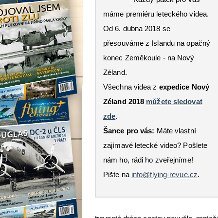
máme premiéru leteckého videa.
Od 6. dubna 2018 se
přesouváme z Islandu na opačný
konec Zeměkoule - na Nový
Zéland.
Všechna videa z
expedice Nový
Zéland 2018
můžete sledovat
zde
.
Šance pro vás:
Máte vlastní
zajímavé letecké video? Pošlete
nám ho, rádi ho zveřejníme!
Pište na
info@flying-revue.cz
.