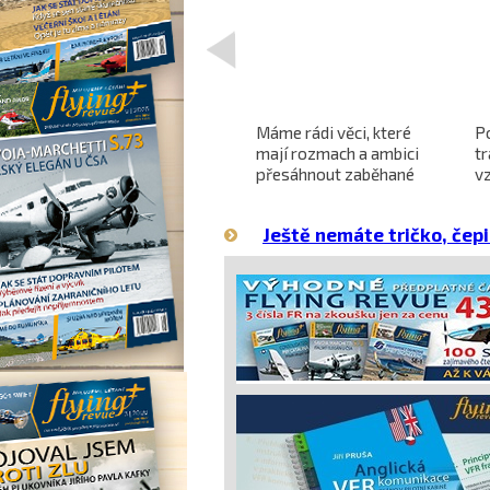
<
Projekt nadzvukového
Máme rádi věci, které
P
letounu X-59 QueSST
mají rozmach a ambici
t
o
směřuje k prvnímu letu
přesáhnout zaběhané
v
hranice
Ještě nemáte tričko, čepi