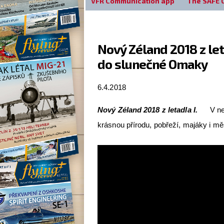
VFR Communication app
The SAFE 
Nový Zéland 2018 z let
do slunečné Omaky
6.4.2018
Nový Zéland 2018 z letadla I.
V ne
krásnou přírodu, pobřeží, majáky i m