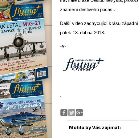
travnaté dráze cestou nevyšla, protož
znamení deštivého počasí.
Další video zachycující krásu západní
pátek 13. dubna 2018.
-fr-