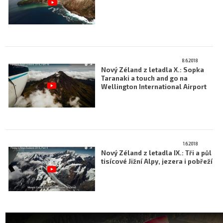
Letecká videa
Aktuální FR + archiv
Letecká muzea
8.6.2018
Nový Zéland z letadla X.: Sopka
VFR Communication app
Taranaki a touch and go na
Wellington International Airport
The SAFE Guide app
Nabídky práce v letectví
Inzerujte s námi
1.6.2018
E-SHOP
Nový Zéland z letadla IX.: Tři a půl
tisícové Jižní Alpy, jezera i pobřeží