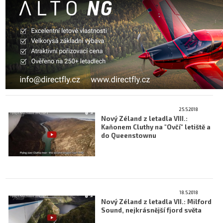
25.5.2018
Nový Zéland z letadla VIII.:
Kaňonem Cluthy na "Ovčí" letiště a
do Queenstownu
18.5.2018
Nový Zéland z letadla VII.: Milford
Sound, nejkrásnější fjord světa