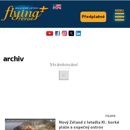
.
.
Předplatné
archiv
Stránkování
>
Flying Revue
Články
Expedice
Pro piloty
15.6.2018
Nový Zéland z letadla XI.: horké
Série & speciály
pláže a sopečný ostrov