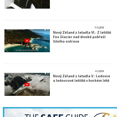
11.5.2018
Nový Zéland z letadla VI.: Z letiště
Fox Glacier nad divoké pobřeží
Jižního ostrova
4.5.2018
Nový Zéland z letadla V.: Ledovce
a ledovcové letiště v horkém létě