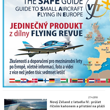
27.4.2018
Nový Zéland z letadla IV.: průlet
říčním kaňonem a přistání na pláži