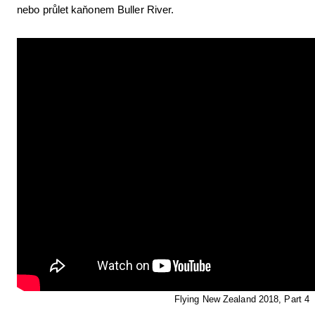
nebo průlet kaňonem Buller River.
Letecká videa
Aktuální FR + archiv
Letecká muzea
VFR Communication app
The SAFE Guide app
Nabídky práce v letectví
Inzerujte s námi
E-SHOP
Flying New Zealand 2018, Part 4