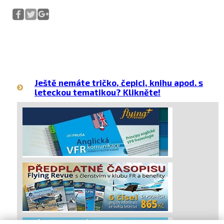
Ještě nemáte tričko, čepici, knihu apod. s
leteckou tematikou? Klikněte!