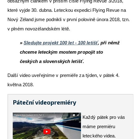
obsažným článkem v příštím čísle Flying Revue 3/2018,
které vyjde 30. dubna. Leteckou expedici Flying Revue na
Nový Zéland jsme podnikli v první polovině února 2018, tzn.
v plném novozélandském létě.
»
Sledujte projekt 100 let - 100 letišť
, při němž
chceme leteckým mostem propojit sto
českých a slovenských letišť.
Další video uveřejníme v premiéře za týden, v pátek 4.
května 2018.
Páteční videopremiéry
Každý pátek pro vás
máme premiéru
leteckého videa.