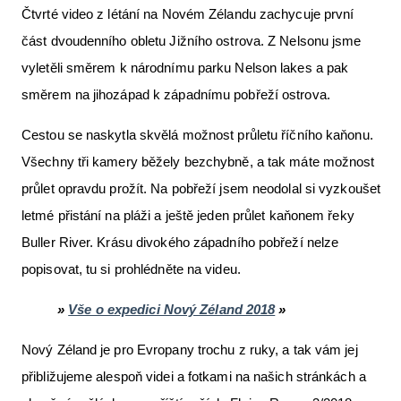
Čtvrté video z létání na Novém Zélandu zachycuje první
část dvoudenního obletu Jižního ostrova. Z Nelsonu jsme
vyletěli směrem k národnímu parku Nelson lakes a pak
směrem na jihozápad k západnímu pobřeží ostrova.
Cestou se naskytla skvělá možnost průletu říčního kaňonu.
Všechny tři kamery běžely bezchybně, a tak máte možnost
průlet opravdu prožít. Na pobřeží jsem neodolal si vyzkoušet
letmé přistání na pláži a ještě jeden průlet kaňonem řeky
Buller River. Krásu divokého západního pobřeží nelze
popisovat, tu si prohlédněte na videu.
»
Vše o expedici Nový Zéland 2018
»
Nový Zéland je pro Evropany trochu z ruky, a tak vám jej
přibližujeme alespoň videi a fotkami na našich stránkách a