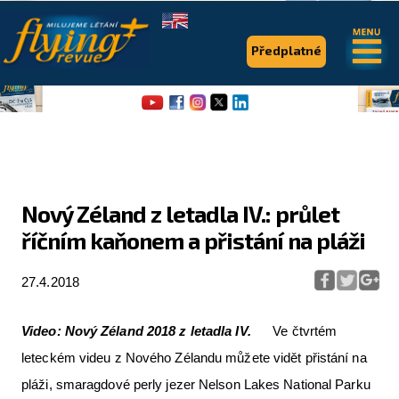
.
.
Předplatné
Nový Zéland z letadla IV.: průlet
říčním kaňonem a přistání na pláži
Flying Revue
Články
27.4.2018
Expedice
Video: Nový Zéland 2018 z letadla IV.
Ve čtvrtém
Pro piloty
leteckém videu z Nového Zélandu můžete vidět přistání na
pláži, smaragdové perly jezer Nelson Lakes National Parku
Série & speciály