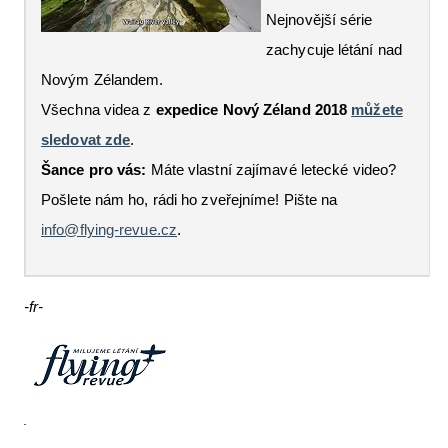
Nejnovější série
zachycuje létání nad
Novým Zélandem.
Všechna videa z
expedice Nový Zéland 2018
můžete
sledovat zde
.
Šance pro vás:
Máte vlastní zajímavé letecké video?
Pošlete nám ho, rádi ho zveřejníme! Pište na
info@flying-revue.cz
.
-fr-