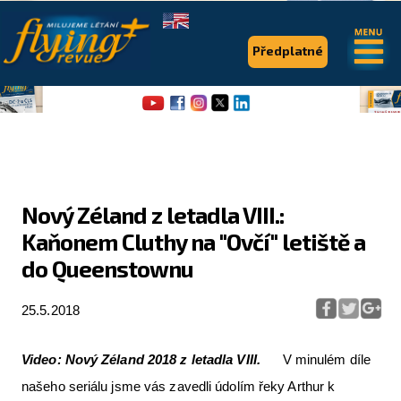
.
.
Předplatné
Nový Zéland z letadla VIII.:
Kaňonem Cluthy na "Ovčí" letiště a
Flying Revue
do Queenstownu
Články
25.5.2018
Expedice
Pro piloty
Video: Nový Zéland 2018 z letadla VIII.
V minulém díle
našeho seriálu jsme vás zavedli údolím řeky Arthur k
Série & speciály