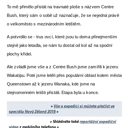
To mě přimělo přistát na travnaté ploše s názvem Centre
Bush, který sám o sobě už naznačuje, že se nejedná právě
o velkoměsto s mezinárodním letištěm.
A potvrdilo se - trus ovcí, které jsou tu doma přinejmenším
stejně jako letadla, se nám tu dostal od kol až na spodní
plochy křídel.
Ale zvládli jsme vše a z Centre Bush jsme zamířili k jezeru
Wakatipu. Poté jsme letěli přes populární oblast kolem města
Queenstown až k jezeru Wanaka, kde jsme na
stejnomenném letišti přistáli. Etapa byla u konce.
»
Vše o expedici si můžete přečíst ve
speciálu Nový Zéland 2018
»
» Shlédněte také
reportážní expediční
videa
z mobilního telefonu
»