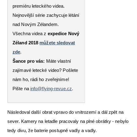
premiéru leteckého videa.
Nejnovější série zachycuje létání
nad Novým Zélandem.
Všechna videa z
expedice Nový
Zéland 2018
můžete sledovat
zde
.
Šance pro vás:
Máte vlastní
zajímavé letecké video? Pošlete
nám ho, rádi ho zveřejníme!
Pište na
info@flying-revue.cz
.
Následoval další obrat vpravo do vnitrozemí a dál zpět na
sever. Kamery na letadle pracovaly na plné obrátky - nebylo
tedy divu, že baterie postupně vadly a vadly.