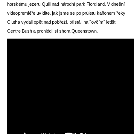
horskému jezeru Quill nad národní park Fiordland. V dnešní
Letecká videa
videopremiéře uvidíte, jak jsme se po průletu kaňonem řeky
Aktuální FR + archiv
Clutha vydali opět nad pobřeží, přistáli na "ovčím" letišti
Centre Bush a prohlédli si shora Queenstown.
Letecká muzea
VFR Communication app
The SAFE Guide app
Nabídky práce v letectví
Inzerujte s námi
E-SHOP