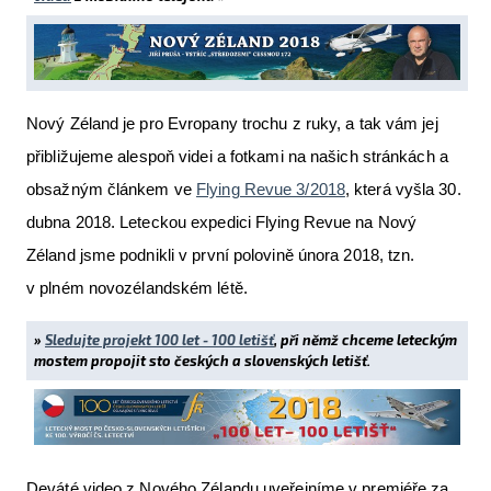
Nový Zéland je pro Evropany trochu z ruky, a tak vám jej
přibližujeme alespoň videi a fotkami na našich stránkách a
obsažným článkem ve
Flying Revue 3/2018
, která vyšla 30.
dubna 2018. Leteckou expedici Flying Revue na Nový
Zéland jsme podnikli v první polovině února 2018, tzn.
v plném novozélandském létě.
»
Sledujte projekt 100 let - 100 letišť
, při němž chceme leteckým
mostem propojit sto českých a slovenských letišť.
Deváté video z Nového Zélandu uveřejníme v premiéře za