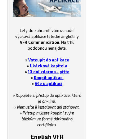
Lety do zahraničí vám usnadní
výuková aplikace letecké angličtiny
VFR Communication
. Na trhu
podobnou nenajdete.
»
Vstoupit do aplikace
»
Ukázková kapitola
»
10 dní zdarma - pište
»
Koupit aplikaci
»
Vše o aplikaci
» Kupujete si přístup do aplikace, která
je on-line.
» Nemusíte ji instalovat ani stahovat.
» Přístup můžete koupit i svým
blízkým ve formě dárkového
certifikátu.
English VFR