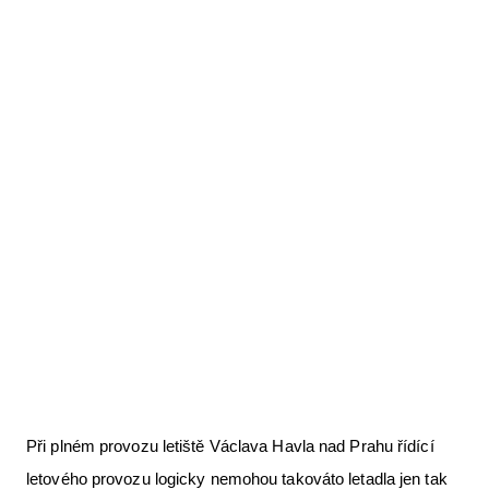
Letecká videa
Aktuální FR + archiv
Letecká muzea
VFR Communication app
The SAFE Guide app
Nabídky práce v letectví
Inzerujte s námi
E-SHOP
Při plném provozu letiště Václava Havla nad Prahu řídící
letového provozu logicky nemohou takováto letadla jen tak