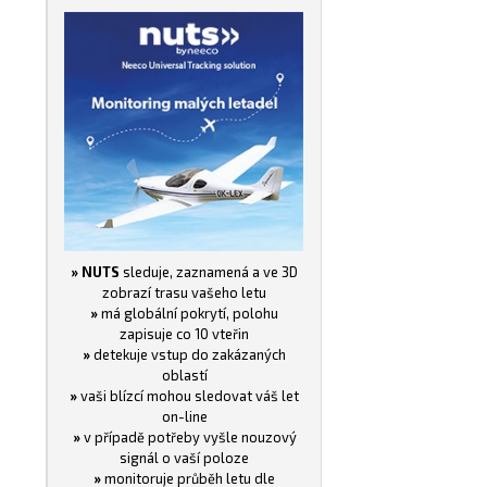
» NUTS
sleduje, zaznamená a ve 3D
zobrazí trasu vašeho letu
»
má globální pokrytí, polohu
zapisuje co 10 vteřin
»
detekuje vstup do zakázaných
oblastí
»
vaši blízcí mohou sledovat váš let
on-line
»
v případě potřeby vyšle nouzový
signál o vaší poloze
»
monitoruje průběh letu dle