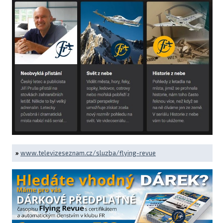
»
www.televizeseznam.cz/sluzba/flying-revue