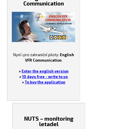
Communication
Nyní i pro zahraniční piloty:
English
VFR Communication
.
»
Enter the english version
»
10 days free - write to us
»
To buy the application
NUTS – monitoring
letadel