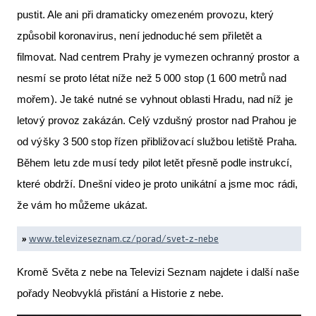
pustit. Ale ani při dramaticky omezeném provozu, který
způsobil koronavirus, není jednoduché sem přiletět a
filmovat. Nad centrem Prahy je vymezen ochranný prostor a
nesmí se proto létat níže než 5 000 stop (1 600 metrů nad
mořem). Je také nutné se vyhnout oblasti Hradu, nad níž je
letový provoz zakázán. Celý vzdušný prostor nad Prahou je
od výšky 3 500 stop řízen přibližovací službou letiště Praha.
Během letu zde musí tedy pilot letět přesně podle instrukcí,
které obdrží. Dnešní video je proto unikátní a jsme moc rádi,
že vám ho můžeme ukázat.
»
www.televizeseznam.cz/porad/svet-z-nebe
Kromě Světa z nebe na Televizi Seznam najdete i další naše
pořady Neobvyklá přistání a Historie z nebe.