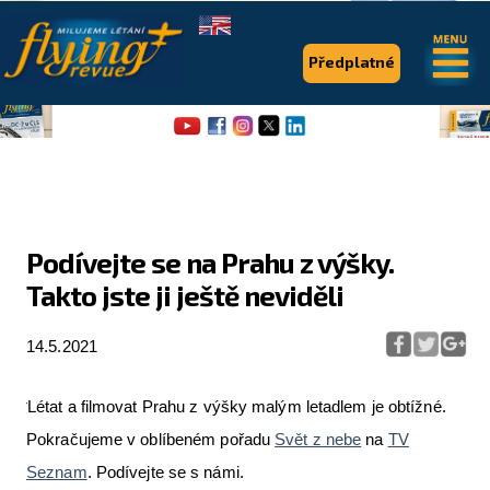
.
.
Předplatné
Podívejte se na Prahu z výšky.
Takto jste ji ještě neviděli
Flying Revue
Články
14.5.2021
Expedice
Létat a filmovat Prahu z výšky malým letadlem je obtížné.
Pro piloty
Pokračujeme v oblíbeném pořadu
Svět z nebe
na
TV
Seznam
. Podívejte se s námi.
Série & speciály