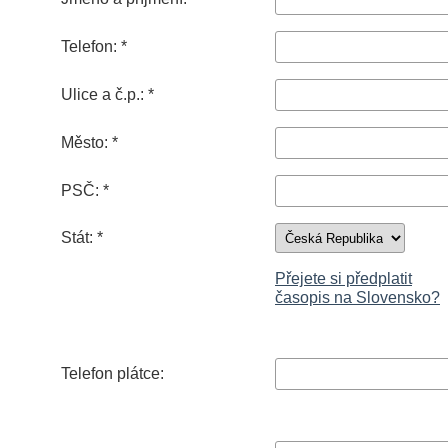
Telefon: *
Ulice a č.p.: *
Město: *
PSČ: *
Stát: *
Přejete si předplatit
časopis na Slovensko?
Telefon plátce: