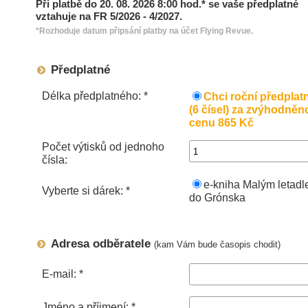
Při platbě do 20. 08. 2026 8:00 hod.* se vaše předplatné
vztahuje na FR 5/2026 - 4/2027.
*Rozhoduje datum připsání platby na účet Flying Revue.
Předplatné
Délka předplatného: *
Chci roční předplat
(6 čísel) za zvýhodněn
cenu 865 Kč
Počet výtisků od jednoho
čísla:
e-kniha Malým letad
Vyberte si dárek: *
do Grónska
Adresa odběratele
(kam Vám bude časopis chodit)
E-mail: *
Jméno a příjmení: *