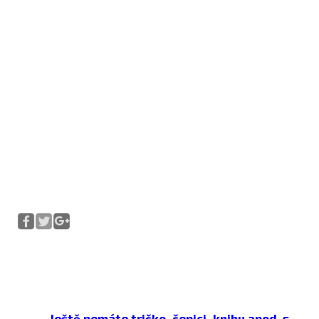
Ještě nemáte tričko, čepici, knihu apod. s