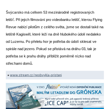
Švýcarsko má celkem 53 mezinárodně registrovaných
letišť. Při jejich filmování pro videobanku letišť, kterou Flying
Revue nabízí pilotům z celého světa, jsme se dostali také na
letiště Kagiswill, které leží na dně hlubokého údolí nedaleko
od Luzernu. Po přeletu hor je potřeba do údolí sklesat ve
spirále nad jezero. Pokud se přistává na dráhu 03, tak je
potřeba se k prahu dráhy příblížit poměrně nízko nad
střechami domů.
»
www.stream.cz/neobvykla-pristani