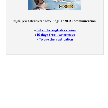
Nyní i pro zahraniční piloty:
English VFR Communication
.
»
Enter the english version
»
10 days free - write to us
»
To buy the application