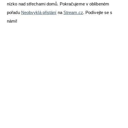
nízko nad střechami domů. Pokračujeme v oblíbeném
Letecká videa
pořadu
Neobvyklá přistání
na
Stream.cz
. Podívejte se s
Aktuální FR + archiv
námi!
Letecká muzea
VFR Communication app
The SAFE Guide app
Nabídky práce v letectví
Inzerujte s námi
E-SHOP