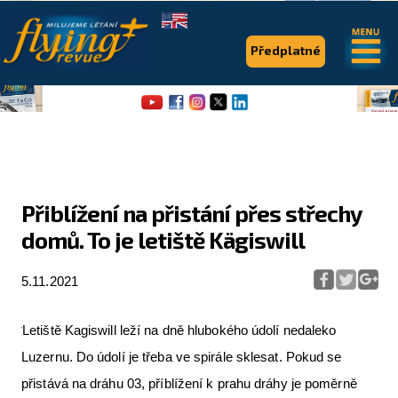
.
.
Předplatné
Přiblížení na přistání přes střechy
domů. To je letiště Kägiswill
Flying Revue
Články
5.11.2021
Expedice
Letiště Kagiswill leží na dně hlubokého údolí nedaleko
Pro piloty
Luzernu. Do údolí je třeba ve spirále sklesat. Pokud se
přistává na dráhu 03, příblížení k prahu dráhy je poměrně
Série & speciály