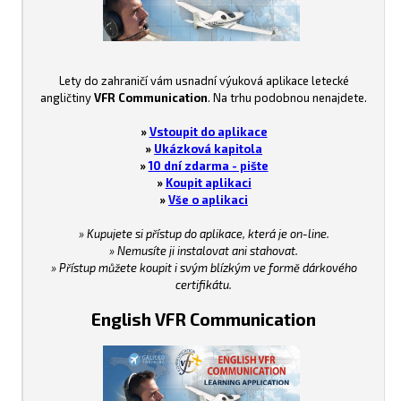
Lety do zahraničí vám usnadní výuková aplikace letecké
angličtiny
VFR Communication
. Na trhu podobnou nenajdete.
»
Vstoupit do aplikace
»
Ukázková kapitola
»
10 dní zdarma - pište
»
Koupit aplikaci
»
Vše o aplikaci
» Kupujete si přístup do aplikace, která je on-line.
» Nemusíte ji instalovat ani stahovat.
» Přístup můžete koupit i svým blízkým ve formě dárkového
certifikátu.
English VFR Communication