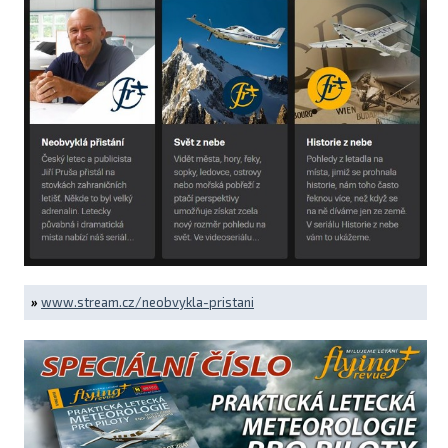
»
www.stream.cz/neobvykla-pristani