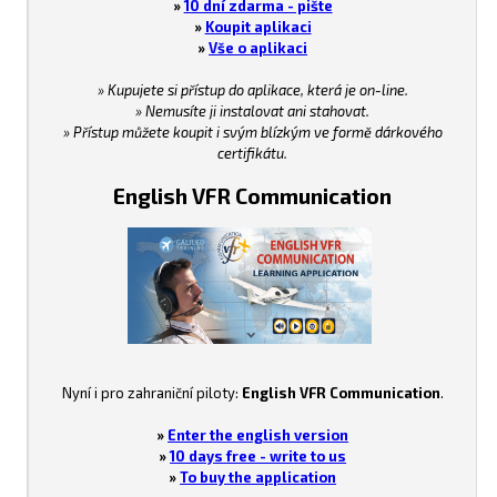
»
10 dní zdarma - pište
»
Koupit aplikaci
»
Vše o aplikaci
» Kupujete si přístup do aplikace, která je on-line.
» Nemusíte ji instalovat ani stahovat.
» Přístup můžete koupit i svým blízkým ve formě dárkového
certifikátu.
English VFR Communication
Nyní i pro zahraniční piloty:
English VFR Communication
.
»
Enter the english version
»
10 days free - write to us
»
To buy the application