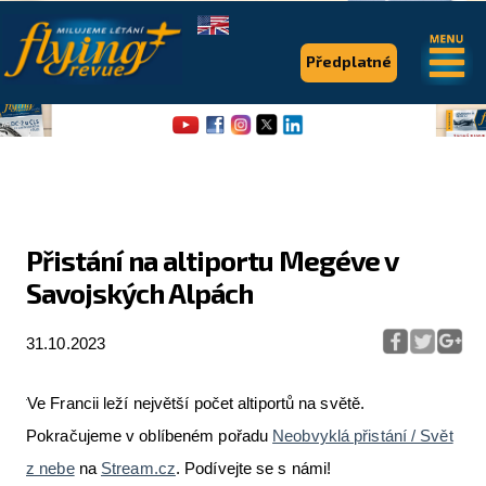
.
.
Předplatné
Přistání na altiportu Megéve v
Savojských Alpách
Flying Revue
Články
31.10.2023
Expedice
Ve Francii leží největší počet altiportů na světě.
Pro piloty
Pokračujeme v oblíbeném pořadu
Neobvyklá přistání / Svět
z nebe
na
Stream.cz
. Podívejte se s námi!
Série & speciály