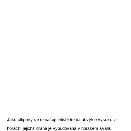
Letecká videa
Aktuální FR + archiv
Letecká muzea
VFR Communication app
The SAFE Guide app
Nabídky práce v letectví
Inzerujte s námi
E-SHOP
Jako altiporty se označují letiště ležící obvykle vysoko v
horách, jejichž dráha je vybudovaná v horském svahu.