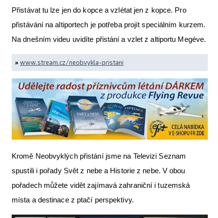
Přistávat tu lze jen do kopce a vzlétat jen z kopce. Pro
přistávání na altiportech je potřeba projít speciálním kurzem.
Na dnešním videu uvidíte přistání a vzlet z altiportu Megéve.
»
www.stream.cz/neobvykla-pristani
Kromě Neobvyklých přistání jsme na Televizi Seznam
spustili i pořady Svět z nebe a Historie z nebe. V obou
pořadech můžete vidět zajímavá zahraniční i tuzemská
místa a destinace z ptačí perspektivy.