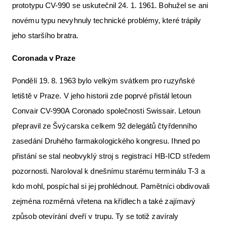
prototypu CV-990 se uskutečnil 24. 1. 1961. Bohužel se ani
novému typu nevyhnuly technické problémy, které trápily
jeho staršího bratra.
Coronada v Praze
Pondělí 19. 8. 1963 bylo velkým svátkem pro ruzyňské
letiště v Praze. V jeho historii zde poprvé přistál letoun
Convair CV-990A Coronado společnosti Swissair. Letoun
přepravil ze Švýcarska celkem 92 delegátů čtyřdenního
zasedání Druhého farmakologického kongresu. Ihned po
přistání se stal neobvyklý stroj s registrací HB-ICD středem
pozornosti. Naroloval k dnešnímu starému terminálu T-3 a
kdo mohl, pospíchal si jej prohlédnout. Pamětníci obdivovali
zejména rozměrná vřetena na křídlech a také zajímavý
způsob otevírání dveří v trupu. Ty se totiž zavíraly