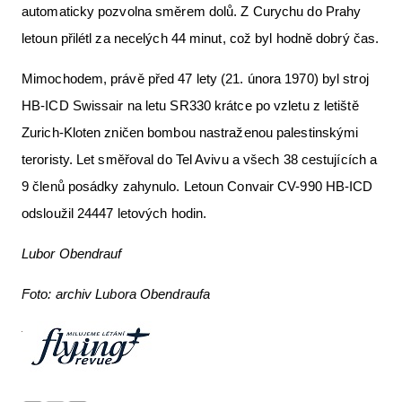
automaticky pozvolna směrem dolů. Z Curychu do Prahy
letoun přilétl za necelých 44 minut, což byl hodně dobrý čas.
Mimochodem, právě před 47 lety (21. února 1970) byl stroj
HB-ICD Swissair na letu SR330 krátce po vzletu z letiště
Zurich-Kloten zničen bombou nastraženou palestinskými
teroristy. Let směřoval do Tel Avivu a všech 38 cestujících a
9 členů posádky zahynulo. Letoun Convair CV-990 HB-ICD
odsloužil 24447 letových hodin.
Lubor Obendrauf
Foto: archiv Lubora Obendraufa