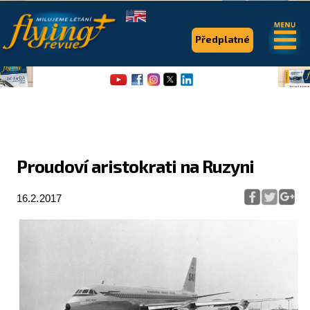
.
.
Předplatné
Proudoví aristokrati na Ruzyni
Flying Revue
16.2.2017
Články
Expedice
Pro piloty
Série & speciály