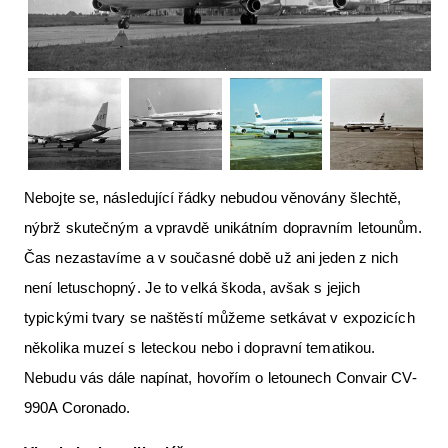
Letecká videa
Aktuální FR + archiv
Letecká muzea
VFR Communication app
The SAFE Guide app
Nebojte se, následující řádky nebudou věnovány šlechtě,
Nabídky práce v letectví
nýbrž skutečným a vpravdě unikátním dopravním letounům.
Čas nezastavíme a v současné době už ani jeden z nich
Inzerujte s námi
není letuschopný. Je to velká škoda, avšak s jejich
E-SHOP
typickými tvary se naštěstí můžeme setkávat v expozicích
několika muzeí s leteckou nebo i dopravní tematikou.
Nebudu vás dále napínat, hovořím o letounech Convair CV-
990A Coronado.