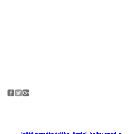
Ještě nemáte tričko, čepici, knihu apod. s