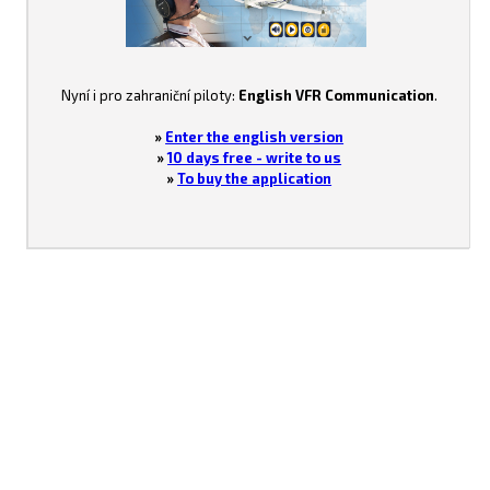
Nyní i pro zahraniční piloty:
English VFR Communication
.
»
Enter the english version
»
10 days free - write to us
»
To buy the application