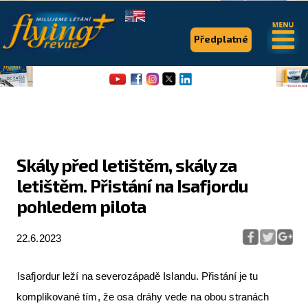
.
.
Předplatné
Skály před letištěm, skály za
letištěm. Přistání na Isafjordu
Flying Revue
pohledem pilota
Články
22.6.2023
Expedice
Pro piloty
Isafjordur leží na severozápadě Islandu. Přistání je tu
komplikované tím, že osa dráhy vede na obou stranách
Série & speciály