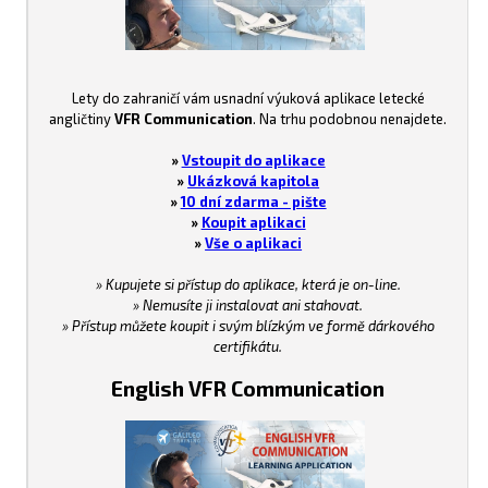
Lety do zahraničí vám usnadní výuková aplikace letecké
angličtiny
VFR Communication
. Na trhu podobnou nenajdete.
»
Vstoupit do aplikace
»
Ukázková kapitola
»
10 dní zdarma - pište
»
Koupit aplikaci
»
Vše o aplikaci
» Kupujete si přístup do aplikace, která je on-line.
» Nemusíte ji instalovat ani stahovat.
» Přístup můžete koupit i svým blízkým ve formě dárkového
certifikátu.
English VFR Communication