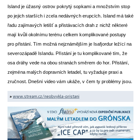
Island je úžasný ostrov pokrytý sopkami a množstvím stop
po jejich starších i zcela nedávných erupcích. Island má také
řadu zajímavých letišť a přistávacích drah z nichž některé
mají kvůli okolnímu terénu celkem komplikované postupy
pro přistání. Tím možná nejznámějším je Isafjordur ležící na
severozápadě Islandu. Přistání je tu komplikované tím, že
osa dráhy vede na obou stranách směrem do hor. Přistání,
zejména malých dopravních letadel, tu vyžaduje praxi a
zručnost. Dnešní video vám ukáže, v čem ty problémy jsou.
»
www.stream.cz/neobvykla-pristani