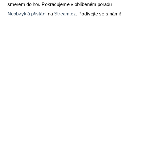
směrem do hor. Pokračujeme v oblíbeném pořadu
Letecká videa
Neobvyklá přistání
na
Stream.cz
. Podívejte se s námi!
Aktuální FR + archiv
Letecká muzea
VFR Communication app
The SAFE Guide app
Nabídky práce v letectví
Inzerujte s námi
E-SHOP