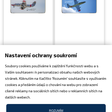
Nastavení ochrany soukromí
350
Kč
14.00
€
350
Kč
14.00
€
Soubory cookies používáme k zajištění funkčnosti webu a s
Vaším souhlasem i k personalizaci obsahu našich webových
stránek. Kliknutím na tlačítko 'Rozumím' souhlasíte s využívaním
cookies a předáním údajů o chování na webu pro zobrazení
cílené reklamy na sociálních sítích nebo v reklamních sítích na
dalších webech.
ROZUMÍM