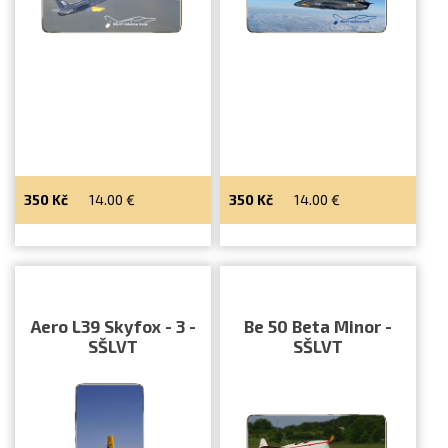
350
Kč
14.00
€
350
Kč
14.00
€
Aero L39 Skyfox - 3 -
Be 50 Beta Minor -
SŠLVT
SŠLVT