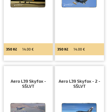
Letecká videa
Aktuální FR + archiv
Letecká muzea
VFR Communication app
The SAFE Guide app
350
Kč
14.00
€
350
Kč
14.00
€
Nabídky práce v letectví
Inzerujte s námi
E-SHOP
Aero L39 Skyfox -
Aero L39 Skyfox - 2 -
SŠLVT
SŠLVT