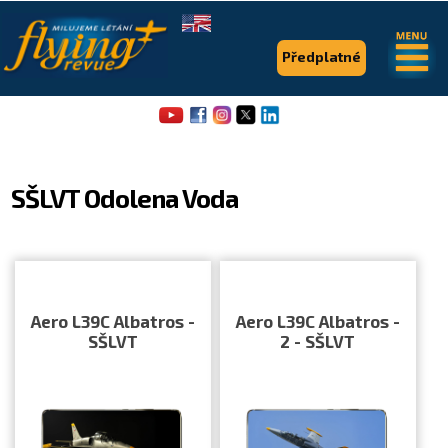
.
.
Předplatné
SŠLVT Odolena Voda
Flying Revue
Články
Aero L39C Albatros -
Aero L39C Albatros -
SŠLVT
2 - SŠLVT
Expedice
Pro piloty
Série & speciály