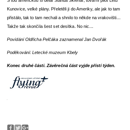
S tou americkou si dělal Standa Sklenář, tovární pilot Letu
Kunovice, velké plány. Přeletěli ji do Ameriky, ale jak to tam
přistálo, tak to tam nechali a shnilo to někde na vrakovišti…
Takže tak skončila šest set desítka. No nic…
Povídání Oldřicha Pelčáka zaznamenal Jan Dvořák
Poděkování: Letecké muzeum Kbely
Konec druhé části. Závěrečná část vyjde přístí týden.