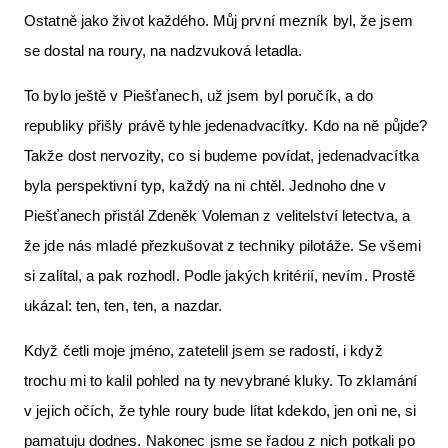
Ostatně jako život každého. Můj první mezník byl, že jsem
se dostal na roury, na nadzvuková letadla.
To bylo ještě v Piešťanech, už jsem byl poručík, a do
republiky přišly právě tyhle jedenadvacítky. Kdo na ně půjde?
Takže dost nervozity, co si budeme povídat, jedenadvacítka
byla perspektivní typ, každý na ni chtěl. Jednoho dne v
Piešťanech přistál Zdeněk Voleman z velitelství letectva, a
že jde nás mladé přezkušovat z techniky pilotáže. Se všemi
si zalítal, a pak rozhodl. Podle jakých kritérií, nevím. Prostě
ukázal: ten, ten, ten, a nazdar.
Když četli moje jméno, zatetelil jsem se radostí, i když
trochu mi to kalil pohled na ty nevybrané kluky. To zklamání
v jejich očích, že tyhle roury bude lítat kdekdo, jen oni ne, si
pamatuju dodnes. Nakonec jsme se řadou z nich potkali po