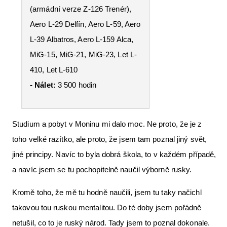
(armádní verze Z-126 Trenér),
Aero L-29 Delfín, Aero L-59, Aero
L-39 Albatros, Aero L-159 Alca,
MiG-15, MiG-21, MiG-23, Let L-
410, Let L-610
- Nálet:
3 500 hodin
Studium a pobyt v Moninu mi dalo moc. Ne proto, že je z
toho velké razítko, ale proto, že jsem tam poznal jiný svět,
jiné principy. Navíc to byla dobrá škola, to v každém případě,
a navíc jsem se tu pochopitelně naučil výborně rusky.
Kromě toho, že mě tu hodně naučili, jsem tu taky načichl
takovou tou ruskou mentalitou. Do té doby jsem pořádně
netušil, co to je ruský národ. Tady jsem to poznal dokonale.