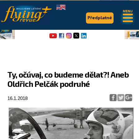
.
.
Předplatné
Ty, očúvaj, co budeme dělat?! Aneb
Oldřich Pelčák podruhé
Flying Revue
Články
16.1.2018
Expedice
Pro piloty
Série & speciály