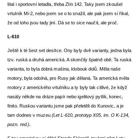
lítal i sportovní letadla, třeba Zlín 142. Taky jsem zkoušel
vrtulník Mi-2, nebo jsem se o to snažil, ale pak jsem si říkal,
že od toho jsou tady jiní. Dá se to sice naučit, ale proč.
L-610
Ještě k té šest set desítce. Ony byly dvě varianty, jedna byla
tzv. ruská a druhá americká. A skončily špatně obě. Ta ruská
varianta, to byla dobrá mašina, klobouk dolů. Měla naše
motory, byla odolná, pro Rusy jak dělaná. Ta americká měla
motory z amerického vrtulníku a ty byly tak citlivé, že když
nasály někde na dráze papír nebo igelitový pytlík, konec,
finito. Ruskou variantu jsme pak přeletěli do Kunovic, a je
tam dodnes v muzeu
(Let L-610, prototyp X05, im. O K-134,
pozn. red.)
.