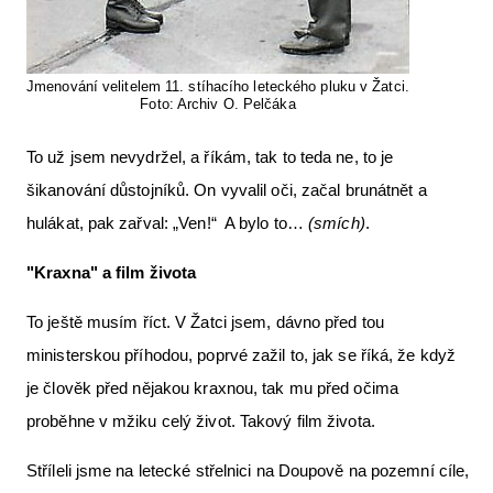
Jmenování velitelem 11. stíhacího leteckého pluku v Žatci.
Foto: Archiv O. Pelčáka
To už jsem nevydržel, a říkám, tak to teda ne, to je
šikanování důstojníků. On vyvalil oči, začal brunátnět a
hulákat, pak zařval: „Ven!“ A bylo to…
(smích)
.
"Kraxna" a film života
To ještě musím říct. V Žatci jsem, dávno před tou
ministerskou příhodou, poprvé zažil to, jak se říká, že když
je člověk před nějakou kraxnou, tak mu před očima
proběhne v mžiku celý život. Takový film života.
Stříleli jsme na letecké střelnici na Doupově na pozemní cíle,