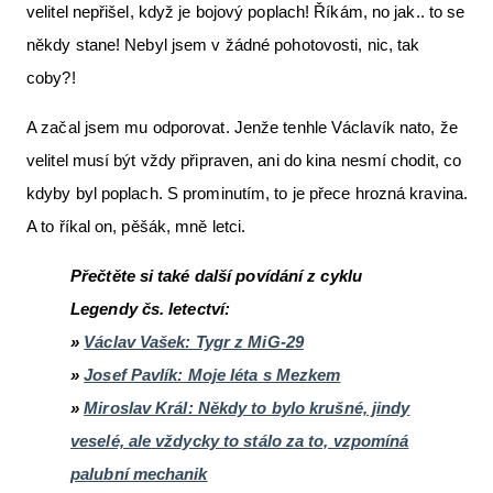
velitel nepřišel, když je bojový poplach! Říkám, no jak.. to se
někdy stane! Nebyl jsem v žádné pohotovosti, nic, tak
coby?!
A začal jsem mu odporovat. Jenže tenhle Václavík nato, že
velitel musí být vždy připraven, ani do kina nesmí chodit, co
kdyby byl poplach. S prominutím, to je přece hrozná kravina.
A to říkal on, pěšák, mně letci.
Přečtěte si také další povídání z cyklu
Legendy čs. letectví:
»
Václav Vašek: Tygr z MiG-29
»
Josef Pavlík: Moje léta s Mezkem
»
Miroslav Král: Někdy to bylo krušné, jindy
veselé, ale vždycky to stálo za to, vzpomíná
palubní mechanik