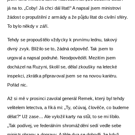
já na to. „Coby! Já chci dál lítat!“ A napsal jsem ministrovi
žádost o propuštění z armády a že půjdu lítat do civilní sféry.
To bylo někdy v září.
Tehdy se propouštělo vždycky k prvnímu lednu, takový
divný zvyk. Blížilo se to, žádná odpověď. Tak jsem to
urgoval a napsal podruhé. Neodpověděl. Mezitím jsem
docházel na Ruzyni, školil se, dělal zkoušky na letecké
inspekci, zkrátka připravoval jsem se na novou kariéru.
Pořád nic.
Až si mě v prosinci zavolal generál Remek, který byl tehdy
velitelem letectva, a říká mi: „Ty, očúvaj, člověče, co budeme
dělat?“ Už zase… Ale vyložil karty na stůl, to se mi líbilo.
„Tak podívej, ve federálním shromáždění sedí vedle sebe
ministr obrany a dopravy. A tihle dva se dohodli, že když