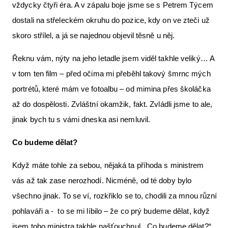
vždycky čtyři éra. A v zápalu boje jsme se s Petrem Týcem
dostali na střeleckém okruhu do pozice, kdy on ve zteči už
skoro střílel, a já se najednou objevil těsně u něj.
Řeknu vám, nýty na jeho letadle jsem viděl takhle veliký… A
v tom ten film – před očima mi přeběhl takový šmrnc mých
portrétů, které mám ve fotoalbu – od mimina přes školáčka
až do dospělosti. Zvláštní okamžik, fakt. Zvládli jsme to ale,
jinak bych tu s vámi dneska asi nemluvil.
Co budeme dělat?
Když máte tohle za sebou, nějaká ta příhoda s ministrem
vás až tak zase nerozhodí. Nicméně, od té doby bylo
všechno jinak. To se ví, rozkřiklo se to, chodili za mnou různí
pohlaváři a - to se mi líbilo – že co prý budeme dělat, když
jsem toho ministra takhle našťouchnul. „Co budeme dělat?“