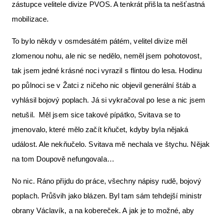
zástupce velitele divize PVOS. A tenkrát přišla ta nešťastná
mobilizace.
To bylo někdy v osmdesátém pátém, velitel divize měl
zlomenou nohu, ale nic se nedělo, neměl jsem pohotovost,
tak jsem jedné krásné noci vyrazil s flintou do lesa. Hodinu
po půlnoci se v Žatci z ničeho nic objevil generální štáb a
vyhlásil bojový poplach. Já si vykračoval po lese a nic jsem
netušil. Měl jsem sice takové pípátko, Svitava se to
jmenovalo, které mělo začít kňučet, kdyby byla nějaká
událost. Ale nekňučelo. Svitava mě nechala ve štychu. Nějak
na tom Doupově nefungovala…
No nic. Ráno přijdu do práce, všechny nápisy rudě, bojový
poplach. Průšvih jako blázen. Byl tam sám tehdejší ministr
obrany Václavík, a na kobereček. A jak je to možné, aby