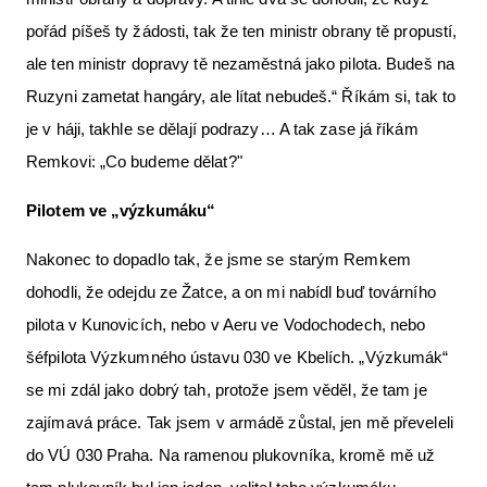
pořád píšeš ty žádosti, tak že ten ministr obrany tě propustí,
ale ten ministr dopravy tě nezaměstná jako pilota. Budeš na
Ruzyni zametat hangáry, ale lítat nebudeš.“ Říkám si, tak to
je v háji, takhle se dělají podrazy… A tak zase já říkám
Remkovi: „Co budeme dělat?"
Pilotem ve „výzkumáku“
Nakonec to dopadlo tak, že jsme se starým Remkem
dohodli, že odejdu ze Žatce, a on mi nabídl buď továrního
pilota v Kunovicích, nebo v Aeru ve Vodochodech, nebo
šéfpilota Výzkumného ústavu 030 ve Kbelích. „Výzkumák“
se mi zdál jako dobrý tah, protože jsem věděl, že tam je
zajímavá práce. Tak jsem v armádě zůstal, jen mě převeleli
do VÚ 030 Praha. Na ramenou plukovníka, kromě mě už