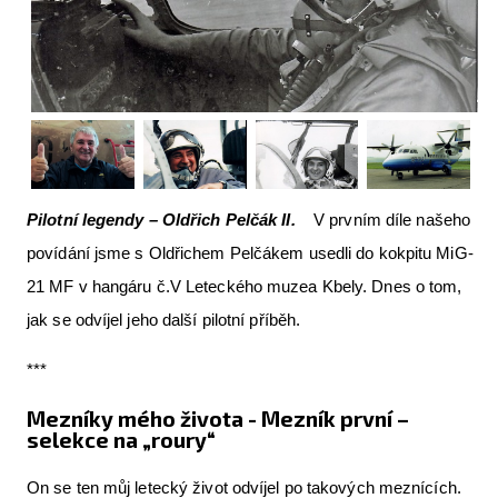
Letecká videa
Aktuální FR + archiv
Letecká muzea
VFR Communication app
The SAFE Guide app
Pilotní legendy – Oldřich Pelčák II.
V prvním díle našeho
Nabídky práce v letectví
povídání jsme s Oldřichem Pelčákem usedli do kokpitu MiG-
21 MF v hangáru č.V Leteckého muzea Kbely. Dnes o tom,
Inzerujte s námi
jak se odvíjel jeho další pilotní příběh.
E-SHOP
***
Mezníky mého života - Mezník první –
selekce na „roury“
On se ten můj letecký život odvíjel po takových meznících.