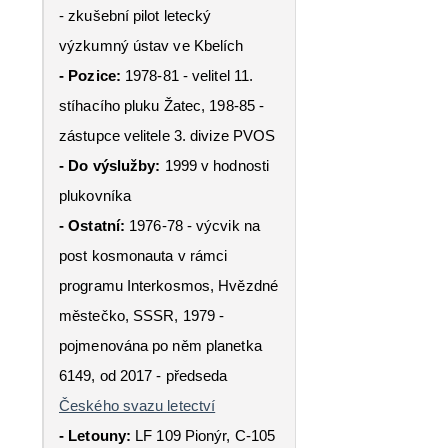
- zkušební pilot letecký
výzkumný ústav ve Kbelích
- Pozice:
1978-81 - velitel 11.
stíhacího pluku Žatec, 198-85 -
zástupce velitele 3. divize PVOS
- Do výslužby:
1999 v hodnosti
plukovníka
- Ostatní:
1976-78 - výcvik na
post kosmonauta v rámci
programu Interkosmos, Hvězdné
městečko, SSSR, 1979 -
pojmenována po něm planetka
6149, od 2017 - předseda
Českého svazu letectví
- Letouny:
LF 109 Pionýr, C-105