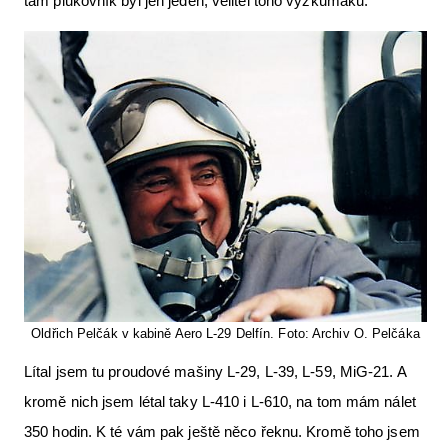
tam plukovník byl jen jeden, velitel toho výzkumáku.
Oldřich Pelčák v kabině Aero L-29 Delfín. Foto: Archiv O. Pelčáka
Lítal jsem tu proudové mašiny L-29, L-39, L-59, MiG-21. A
kromě nich jsem létal taky L-410 i L-610, na tom mám nálet
350 hodin. K té vám pak ještě něco řeknu. Kromě toho jsem