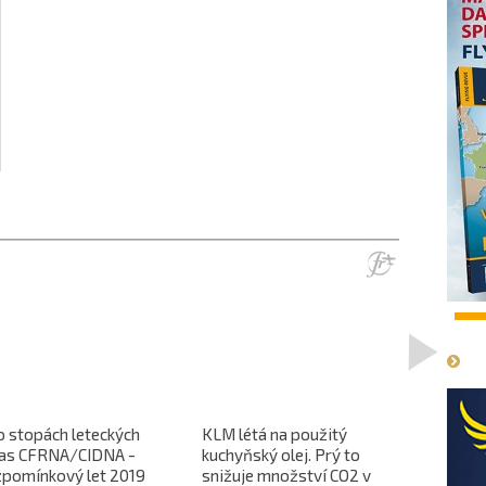
1
>
o stopách leteckých
KLM létá na použitý
L-610 no
ras CFRNA/CIDNA -
kuchyňský olej. Prý to
předběžn
zpomínkový let 2019
snižuje množství CO2 v
dokončen