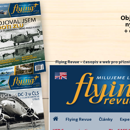
Flying Revue – časopis a web pro přízni
Flying Revue
Články
Expe