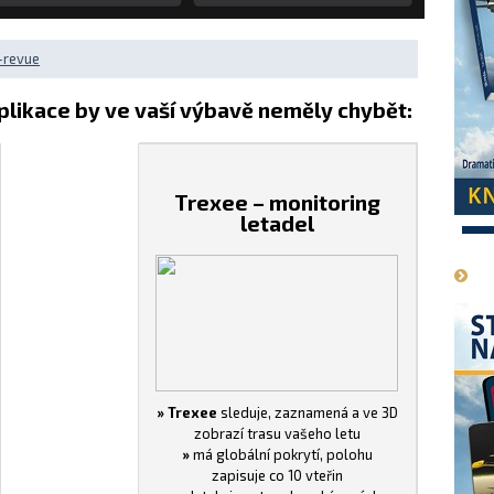
-revue
plikace by ve vaší výbavě neměly chybět:
Trexee – monitoring
letadel
1
» Trexee
sleduje, zaznamená a ve 3D
zobrazí trasu vašeho letu
»
má globální pokrytí, polohu
zapisuje co 10 vteřin