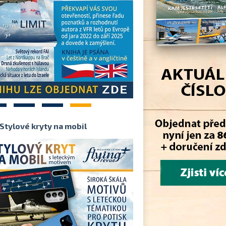
2
3
4
Stylové kryty na mobil