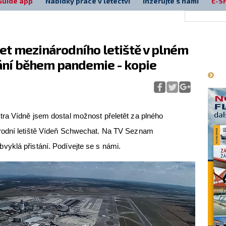
Guide app
Nabídky práce v letectví
Inzerujte s námi
E-S
et mezinárodního letiště v plném
Má
ání během pandemie - kopie
ra Vídně jsem dostal možnost přeletět za plného
rodní letiště Vídeň Schwechat. Na TV Seznam
yklá přistání. Podívejte se s námi.