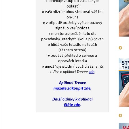
»
detekuje vstup do zakázaných
oblastí
»
vaši blízcí mohou sledovat váš let
on-line
»
v případě potřeby vyšle nouzový
signál o vaší poloze
»
monitoruje průběh letu dle
požadavků leteckých škol a půjčoven
»
hlídá vaše letadlo na letišti
(záznam otřesů)
»
podává přehled o servisu a
opravách letadla
»
umožňuje studijní využití záznamů
»
Více o aplikaci Trexee
zde
.
Aplikaci Trexee
můžete zakoupit zde
.
Další články k aplikaci
čtěte zde
.