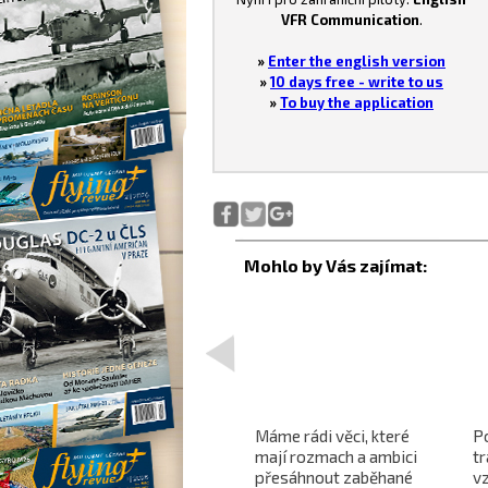
VFR Communication
.
»
Enter the english version
»
10 days free - write to us
»
To buy the application
<
Projekt nadzvukového
Máme rádi věci, které
P
letounu X-59 QueSST
mají rozmach a ambici
t
o
směřuje k prvnímu letu
přesáhnout zaběhané
v