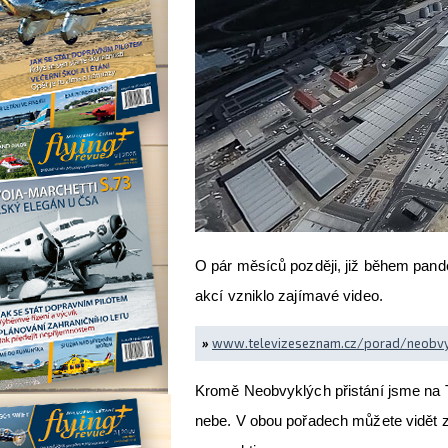
O pár měsíců později, již během pand
akcí vzniklo zajímavé video.
»
www.televizeseznam.cz/porad/neobvyk
Kromě Neobvyklých přistání jsme na Te
nebe. V obou pořadech můžete vidět z