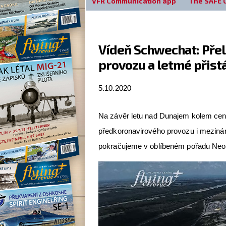
VFR Communication app
The SAFE 
Vídeň Schwechat: Přel
provozu a letmé přist
5.10.2020
Na závěr letu nad Dunajem kolem cent
předkoronavirového provozu i meziná
pokračujeme v oblíbeném pořadu Neobv