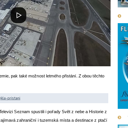
emie, pak také možnost letmého přistání. Z obou těchto
la-pristani
levizi Seznam spustili i pořady Svět z nebe a Historie z
ajímavá zahraniční i tuzemská místa a destinace z ptačí