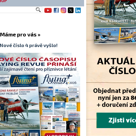
HOP
me pro vás »
Nové číslo 4 právě vyšlo!