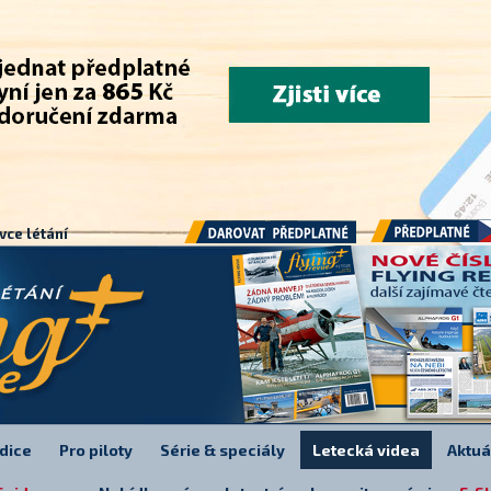
.
vce létání
Předplatné
Darovat předplatné
dice
Pro piloty
Série & speciály
Letecká videa
Aktuá