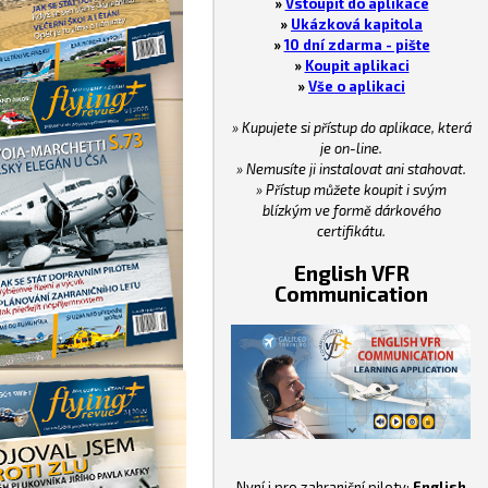
»
Vstoupit do aplikace
»
Ukázková kapitola
»
10 dní zdarma - pište
»
Koupit aplikaci
»
Vše o aplikaci
» Kupujete si přístup do aplikace, která
je on-line.
» Nemusíte ji instalovat ani stahovat.
» Přístup můžete koupit i svým
blízkým ve formě dárkového
certifikátu.
English VFR
Communication
Nyní i pro zahraniční piloty:
English