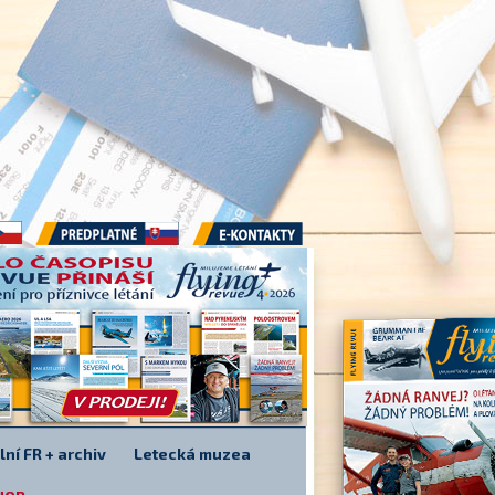
Předplatné
E-kontakty
lní FR + archiv
Letecká muzea