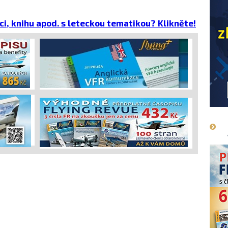
emisích
dopravců 
projekt 
ci, knihu apod. s leteckou tematikou? Klikněte!
cena