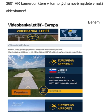
360° VR kamerou, které v tomto týdnu nově najdete v naší
Letecká videa
videobance!
Aktuální FR + archiv
Během
Letecká muzea
VFR Communication app
The SAFE Guide app
Nabídky práce v letectví
Inzerujte s námi
E-SHOP