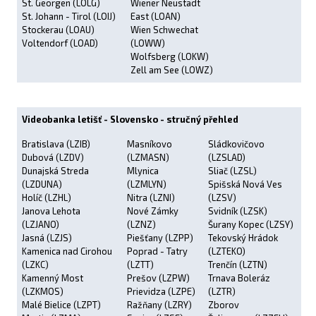
St. Georgen (LOLG)
Wiener Neustadt
St. Johann - Tirol (LOIJ)
East (LOAN)
Stockerau (LOAU)
Wien Schwechat
Voltendorf (LOAD)
(LOWW)
Wolfsberg (LOKW)
Zell am See (LOWZ)
Videobanka letišť - Slovensko - stručný přehled
Bratislava (LZIB)
Masníkovo
Sládkovičovo
Dubová (LZDV)
(LZMASN)
(LZSLAD)
Dunajská Streda
Mlynica
Sliač (LZSL)
(LZDUNA)
(LZMLYN)
Spišská Nová Ves
Holíč (LZHL)
Nitra (LZNI)
(LZSV)
Janova Lehota
Nové Zámky
Svidník (LZSK)
(LZJANO)
(LZNZ)
Šurany Kopec (LZSY)
Jasná (LZJS)
Piešťany (LZPP)
Tekovský Hrádok
Kamenica nad Cirohou
Poprad - Tatry
(LZTEKO)
(LZKC)
(LZTT)
Trenčín (LZTN)
Kamenný Most
Prešov (LZPW)
Trnava Boleráz
(LZKMOS)
Prievidza (LZPE)
(LZTR)
Malé Bielice (LZPT)
Ražňany (LZRY)
Zborov