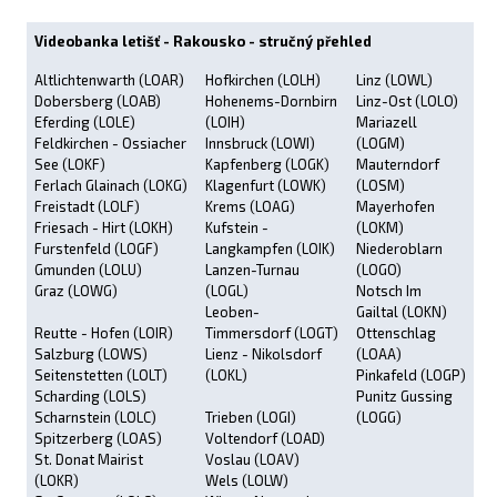
Videobanka letišť - Rakousko - stručný přehled
Altlichtenwarth (LOAR)
Hofkirchen (LOLH)
Linz (LOWL)
Dobersberg (LOAB)
Hohenems-Dornbirn
Linz-Ost (LOLO)
Eferding (LOLE)
(LOIH)
Mariazell
Feldkirchen - Ossiacher
Innsbruck (LOWI)
(LOGM)
See (LOKF)
Kapfenberg (LOGK)
Mauterndorf
Ferlach Glainach (LOKG)
Klagenfurt (LOWK)
(LOSM)
Freistadt (LOLF)
Krems (LOAG)
Mayerhofen
Friesach - Hirt (LOKH)
Kufstein -
(LOKM)
Furstenfeld (LOGF)
Langkampfen (LOIK)
Niederoblarn
Gmunden (LOLU)
Lanzen-Turnau
(LOGO)
Graz (LOWG)
(LOGL)
Notsch Im
Leoben-
Gailtal (LOKN)
Reutte - Hofen (LOIR)
Timmersdorf (LOGT)
Ottenschlag
Salzburg (LOWS)
Lienz - Nikolsdorf
(LOAA)
Seitenstetten (LOLT)
(LOKL)
Pinkafeld (LOGP)
Scharding (LOLS)
Punitz Gussing
Scharnstein (LOLC)
Trieben (LOGI)
(LOGG)
Spitzerberg (LOAS)
Voltendorf (LOAD)
St. Donat Mairist
Voslau (LOAV)
(LOKR)
Wels (LOLW)