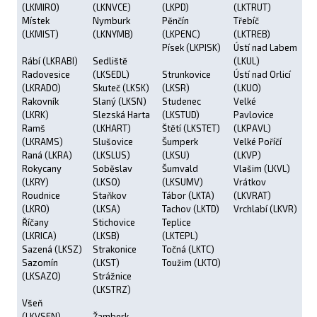
(LKMIRO)
(LKNVCE)
(LKPD)
(LKTRUT)
Místek
Nymburk
Pěnčín
Třebíč
(LKMIST)
(LKNYMB)
(LKPENC)
(LKTREB)
Písek (LKPISK)
Ústí nad Labem
Rábí (LKRABI)
Sedliště
(LKUL)
Radovesice
(LKSEDL)
Strunkovice
Ústí nad Orlicí
(LKRADO)
Skuteč (LKSK)
(LKSR)
(LKUO)
Rakovník
Slaný (LKSN)
Studenec
Velké
(LKRK)
Slezská Harta
(LKSTUD)
Pavlovice
Ramš
(LKHART)
Štětí (LKSTET)
(LKPAVL)
(LKRAMS)
Slušovice
Šumperk
Velké Poříčí
Raná (LKRA)
(LKSLUS)
(LKSU)
(LKVP)
Rokycany
Soběslav
Šumvald
Vlašim (LKVL)
(LKRY)
(LKSO)
(LKSUMV)
Vrátkov
Roudnice
Staňkov
Tábor (LKTA)
(LKVRAT)
(LKRO)
(LKSA)
Tachov (LKTD)
Vrchlabí (LKVR)
Říčany
Stichovice
Teplice
(LKRICA)
(LKSB)
(LKTEPL)
Sazená (LKSZ)
Strakonice
Točná (LKTC)
Sazomín
(LKST)
Toužim (LKTO)
(LKSAZO)
Strážnice
(LKSTRZ)
Všeň
(LKVSEN)
Žamberk