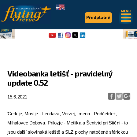
.
.
Předplatné
Videobanka letišť - pravidelný
update 0.52
Flying Revue
Články
15.6.2021
Expedice
Cerklje, Mostje - Lendava, Verzej, Imeno - Podčetrtek,
Pro piloty
Mihalovec Dobova, Prilozje - Metlika a Šentvid pri Stični - to
Série & speciály
jsou další slovinská letiště a SLZ plochy natočené sférickou