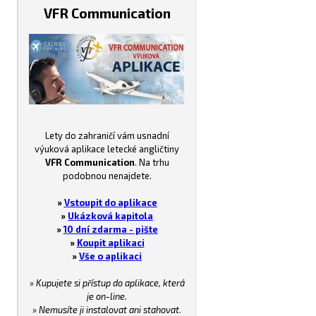
VFR Communication
Lety do zahraničí vám usnadní
výuková aplikace letecké angličtiny
VFR Communication
. Na trhu
podobnou nenajdete.
»
Vstoupit do aplikace
»
Ukázková kapitola
»
10 dní zdarma - pište
»
Koupit aplikaci
»
Vše o aplikaci
» Kupujete si přístup do aplikace, která
je on-line.
» Nemusíte ji instalovat ani stahovat.