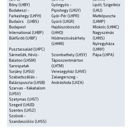
Bőny (LHBY)
Gyöngyös -
Lipót, Szigetköz
Budakeszi -
Pipishegy (LHGY)
(LHLI)
Farkashegy (LHFH)
Győr-Pér (LHPR)
Matkópuszta
Budaörs (LHBS)
Gyúró (LHGR)
(LHMP)
Budapest
Hajdúszoboszló
Miskolc (LHMC)
International (LHBP)
(LHHO)
Nagyszénás
Bükfürdő (LHBF)
Hódmezövásárhely
(LHNS)
(LHHM)
Nyíregyháza
Pusztacsalád (LHPC)
(LHNY)
Sármellék, Hévíz-
Szombathely (LHSY)
Pápa (LHPA)
Balaton (LHSM)
Tápioszentmárton
Sarospatak
(LHTM)
Surjány (LHSU)
Veresegyház (LHVE)
Szabadszállás -
Zalaegerszeg -
Balázspuszta (LHSB)
Andráshida (LHZA)
Szarvas - Kákahalom
(LHSV)
Szatymas (LHST)
Szeged (LHUD)
Szentes (LHSZ)
Szolnok -
Szandaszölös (LHSS)