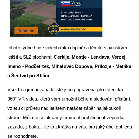
tohoto týdne bude videobanka doplněna těmito slovinskými
letišti a SLZ plochami:
Cerklje, Mostje - Lendava, Verzej,
Imeno - Podčetrtek, Mihalovec Dobova, Prilozje - Metlika
a
Šentvid pri Stični
.
Všechna jmenovaná letiště jsou připravena jako sférická
360° VR videa, která vám umožní během sledování přistání,
vzletu či průletu nad letištěm natáčet záběr na jakoukoli
stranu. Můžete si tak daný moment prohlédnout zepředu,
zezadu, z boku... Je to zkrátka na vás, pro jaký úhel pohledu
se rozhodnete.