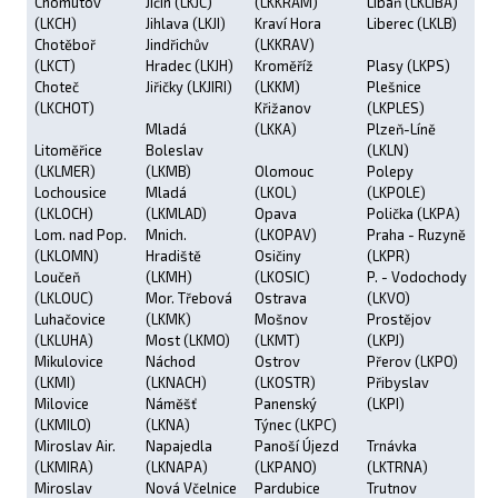
Chomutov
Jičín (LKJC)
(LKKRAM)
Libáň (LKLIBA)
(LKCH)
Jihlava (LKJI)
Kraví Hora
Liberec (LKLB)
Chotěboř
Jindřichův
(LKKRAV)
(LKCT)
Hradec (LKJH)
Kroměříž
Plasy (LKPS)
Choteč
Jiřičky (LKJIRI)
(LKKM)
Plešnice
(LKCHOT)
Křižanov
(LKPLES)
Mladá
(LKKA)
Plzeň-Líně
Litoměřice
Boleslav
(LKLN)
(LKLMER)
(LKMB)
Olomouc
Polepy
Lochousice
Mladá
(LKOL)
(LKPOLE)
(LKLOCH)
(LKMLAD)
Opava
Polička (LKPA)
Lom. nad Pop.
Mnich.
(LKOPAV)
Praha - Ruzyně
(LKLOMN)
Hradiště
Osičiny
(LKPR)
Loučeň
(LKMH)
(LKOSIC)
P. - Vodochody
(LKLOUC)
Mor. Třebová
Ostrava
(LKVO)
Luhačovice
(LKMK)
Mošnov
Prostějov
(LKLUHA)
Most (LKMO)
(LKMT)
(LKPJ)
Mikulovice
Náchod
Ostrov
Přerov (LKPO)
(LKMI)
(LKNACH)
(LKOSTR)
Přibyslav
Milovice
Náměšť
Panenský
(LKPI)
(LKMILO)
(LKNA)
Týnec (LKPC)
Miroslav Air.
Napajedla
Panoší Újezd
Trnávka
(LKMIRA)
(LKNAPA)
(LKPANO)
(LKTRNA)
Miroslav
Nová Včelnice
Pardubice
Trutnov