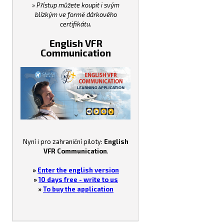
» Přístup můžete koupit i svým
blízkým ve formě dárkového
certifikátu.
English VFR
Communication
Nyní i pro zahraniční piloty:
English
VFR Communication
.
»
Enter the english version
»
10 days free - write to us
»
To buy the application