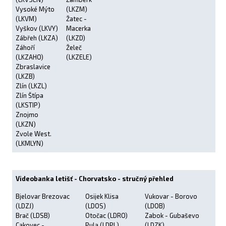
Vysoké Mýto
(LKZM)
(LKVM)
Žatec -
Vyškov (LKVY)
Macerka
Zábřeh (LKZA)
(LKZD)
Záhoří
Želeč
(LKZAHO)
(LKZELE)
Zbraslavice
(LKZB)
Zlín (LKZL)
Zlín Štípa
(LKSTIP)
Znojmo
(LKZN)
Zvole West.
(LKMLYN)
Videobanka letišť - Chorvatsko - stručný přehled
Bjelovar Brezovac
Osijek Klisa
Vukovar - Borovo
(LDZJ)
(LDOS)
(LDOB)
Brač (LDSB)
Otočac (LDRO)
Zabok - Gubaševo
Cakovec -
Pula (LDPL)
(LDZK)