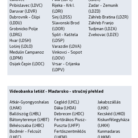
Pribislavec (LDVC)
Rijeka - Krk I.
Zadar - Zemunik
Daruvar (LDVR)
(LDRI)
(LDZD)
Dubrovník - Čilipi
Sinj (LDSS)
Záhřeb Bratina (LDZR)
(LDDU)
Slavonski Brod
Záhřeb Franjo
Grobnicko Polje
(LDOR)
Tudjman (LDZA)
(LDRG)
Split - Kaštela
Zvekovac (LDZE)
Hvar (LDSH)
(LDSP)
Lošinj (LDLO)
Varazdin (LDVA)
Medulin Campanoz
Vinkovci - Sopot
(LDPM)
(LDOV)
Osijek Čepin (LDOC)
Vrsar - Crljenka
(LDPV)
Videobanka letišť - Maďarsko - stručný přehled
Atkár-Gyongyoshalas
Cegléd (LHCL)
Jakabszállás
(LHAK)
Dáka (LHDA)
(LHJK)
Ballószög (LHBL)
Debrecen (LHDC)
Kecskéd (LHKD)
Bátonyterenye (LHBT)
Fertőrákos Piusz-
Kiskunfélegyháza
Békéscsaba (LHBC)
Puszta (LHFP)
(LHKH)
Bodmér - Felcsút
Fertőszentmiklós
Kunmadaras
(LHFC)
(LHFM)
(LHKM)