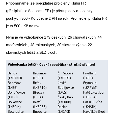
Připomínáme, že předplatné pro členy Klubu FR
(předplatitele časopisu FR) je přístup do videobanky
pouhých 300.- Kč včetně DPH na rok. Pro nečleny Klubu FR
je to 500.- Kč na rok.
Nyní je ve videobance 173 českých, 26 chorvatských, 44
maďarských , 48 rakouských, 30 slovenských a 22
slovinských letišť a SLZ ploch.
Videobanka letišť - Česká republika - stručný přehled
Bánov
Broumov
Č. Třebová
Frýdlant
(LKBANO)
(LKBR)
(LKCTRE)
(LKFR)
Benešov
Brťov
České
Frymburk
(LKBE)
(LKBRTO)
Budějovice
(LKFRYM)
Bohuňovice
Břeclav
(LKCS)
Hatě Excalibor
(LKBO)
(LKBA)
Český Dub
(LKEXCA)
Bojkovice
Březí
(LKCDUB)
Hať u Hlučína
(LKBOJK)
(LKBREZ)
Dačice
(LKHATH)
Boleradice
Bubovice
(LKDACI)
Havlíčkův Brod