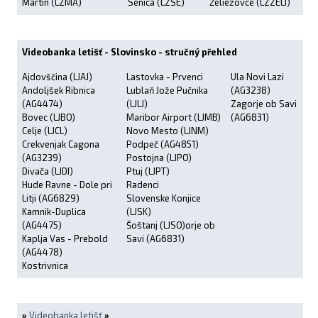
Martin (LZMA)
Senica (LZSE)
Želiezovce (LZZELI)
Videobanka letišť - Slovinsko - stručný přehled
Ajdovščina (LJAJ)
Lastovka - Prvenci
Ula Novi Lazi
Andoljšek Ribnica
Lublaň Jože Pučnika
(AG3238)
(AG4474)
(LJLJ)
Zagorje ob Savi
Bovec (LJBO)
Maribor Airport (LJMB)
(AG6831)
Celje (LJCL)
Novo Mesto (LJNM)
Crekvenjak Cagona
Podpeč (AG4851)
(AG3239)
Postojna (LJPO)
Divača (LJDI)
Ptuj (LJPT)
Hude Ravne - Dole pri
Radenci
Litji (AG6829)
Slovenske Konjice
Kamnik-Duplica
(LJSK)
(AG4475)
Šoštanj (LJSO)orje ob
Kaplja Vas - Prebold
Savi (AG6831)
(AG4478)
Kostrivnica
»
Videobanka letišť
»