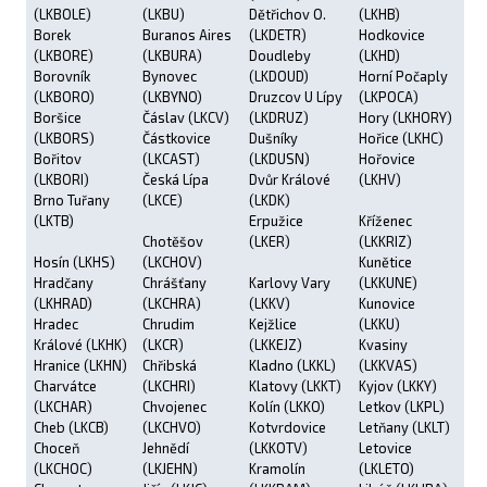
(LKBOLE)
(LKBU)
Dětřichov O.
(LKHB)
Borek
Buranos Aires
(LKDETR)
Hodkovice
(LKBORE)
(LKBURA)
Doudleby
(LKHD)
Borovník
Bynovec
(LKDOUD)
Horní Počaply
(LKBORO)
(LKBYNO)
Druzcov U Lípy
(LKPOCA)
Boršice
Čáslav (LKCV)
(LKDRUZ)
Hory (LKHORY)
(LKBORS)
Částkovice
Dušníky
Hořice (LKHC)
Bořitov
(LKCAST)
(LKDUSN)
Hořovice
(LKBORI)
Česká Lípa
Dvůr Králové
(LKHV)
Brno Tuřany
(LKCE)
(LKDK)
(LKTB)
Erpužice
Kříženec
Chotěšov
(LKER)
(LKKRIZ)
Hosín (LKHS)
(LKCHOV)
Kunětice
Hradčany
Chrášťany
Karlovy Vary
(LKKUNE)
(LKHRAD)
(LKCHRA)
(LKKV)
Kunovice
Hradec
Chrudim
Kejžlice
(LKKU)
Králové (LKHK)
(LKCR)
(LKKEJZ)
Kvasiny
Hranice (LKHN)
Chřibská
Kladno (LKKL)
(LKKVAS)
Charvátce
(LKCHRI)
Klatovy (LKKT)
Kyjov (LKKY)
(LKCHAR)
Chvojenec
Kolín (LKKO)
Letkov (LKPL)
Cheb (LKCB)
(LKCHVO)
Kotvrdovice
Letňany (LKLT)
Choceň
Jehnědí
(LKKOTV)
Letovice
(LKCHOC)
(LKJEHN)
Kramolín
(LKLETO)