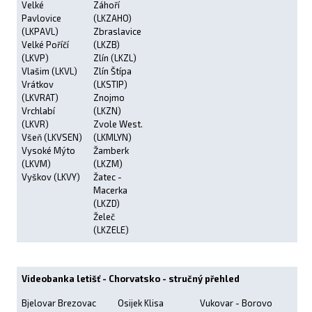
Velké
Záhoří
Pavlovice
(LKZAHO)
(LKPAVL)
Zbraslavice
Velké Poříčí
(LKZB)
(LKVP)
Zlín (LKZL)
Vlašim (LKVL)
Zlín Štípa
Vrátkov
(LKSTIP)
(LKVRAT)
Znojmo
Vrchlabí
(LKZN)
(LKVR)
Zvole West.
Všeň (LKVSEN)
(LKMLYN)
Vysoké Mýto
Žamberk
(LKVM)
(LKZM)
Vyškov (LKVY)
Žatec -
Macerka
(LKZD)
Želeč
(LKZELE)
Videobanka letišť - Chorvatsko - stručný přehled
Bjelovar Brezovac
Osijek Klisa
Vukovar - Borovo