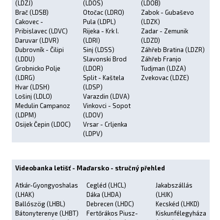
(LDZJ)
(LDOS)
(LDOB)
Brač (LDSB)
Otočac (LDRO)
Zabok - Gubaševo
Cakovec -
Pula (LDPL)
(LDZK)
Pribislavec (LDVC)
Rijeka - Krk I.
Zadar - Zemunik
Daruvar (LDVR)
(LDRI)
(LDZD)
Dubrovník - Čilipi
Sinj (LDSS)
Záhřeb Bratina (LDZR)
(LDDU)
Slavonski Brod
Záhřeb Franjo
Grobnicko Polje
(LDOR)
Tudjman (LDZA)
(LDRG)
Split - Kaštela
Zvekovac (LDZE)
Hvar (LDSH)
(LDSP)
Lošinj (LDLO)
Varazdin (LDVA)
Medulin Campanoz
Vinkovci - Sopot
(LDPM)
(LDOV)
Osijek Čepin (LDOC)
Vrsar - Crljenka
(LDPV)
Videobanka letišť - Maďarsko - stručný přehled
Atkár-Gyongyoshalas
Cegléd (LHCL)
Jakabszállás
(LHAK)
Dáka (LHDA)
(LHJK)
Ballószög (LHBL)
Debrecen (LHDC)
Kecskéd (LHKD)
Bátonyterenye (LHBT)
Fertőrákos Piusz-
Kiskunfélegyháza