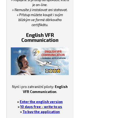
je on-line.
» Nemusíte ji instalovat ani stahovat.
» Přístup můžete koupit i svým
blízkým ve formě dárkového
certifikátu.
English VFR
Communication
Nyní i pro zahraniční piloty:
English
VFR Communication
.
»
Enter the english version
»
10 days free - write to us
»
To buy the application