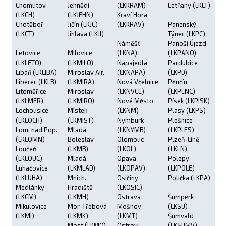
Chomutov
Jehnědí
(LKKRAM)
Letňany (LKLT)
(LKCH)
(LKJEHN)
Kraví Hora
Chotěboř
Jičín (LKJC)
(LKKRAV)
Panenský
(LKCT)
Jihlava (LKJI)
Týnec (LKPC)
Náměšť
Panoší Újezd
Letovice
Milovice
(LKNA)
(LKPANO)
(LKLETO)
(LKMILO)
Napajedla
Pardubice
Libáň (LKLIBA)
Miroslav Air.
(LKNAPA)
(LKPD)
Liberec (LKLB)
(LKMIRA)
Nová Včelnice
Pěnčín
Litoměřice
Miroslav
(LKNVCE)
(LKPENC)
(LKLMER)
(LKMIRO)
Nové Město
Písek (LKPISK)
Lochousice
Místek
(LKNM)
Plasy (LKPS)
(LKLOCH)
(LKMIST)
Nymburk
Plešnice
Lom. nad Pop.
Mladá
(LKNYMB)
(LKPLES)
(LKLOMN)
Boleslav
Olomouc
Plzeň-Líně
Loučeň
(LKMB)
(LKOL)
(LKLN)
(LKLOUC)
Mladá
Opava
Polepy
Luhačovice
(LKMLAD)
(LKOPAV)
(LKPOLE)
(LKLUHA)
Mnich.
Osičiny
Polička (LKPA)
Medlánky
Hradiště
(LKOSIC)
(LKCM)
(LKMH)
Ostrava
Šumperk
Mikulovice
Mor. Třebová
Mošnov
(LKSU)
(LKMI)
(LKMK)
(LKMT)
Šumvald
Most (LKMO)
Ostrov
(LKSUMV)