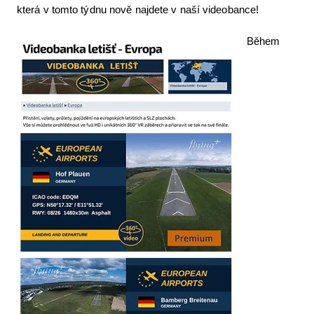
která v tomto týdnu nově najdete v naší videobance!
Letecká videa
Během
Aktuální FR + archiv
Letecká muzea
VFR Communication app
The SAFE Guide app
Nabídky práce v letectví
Inzerujte s námi
E-SHOP