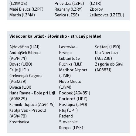
(LZKMOS)
Prievidza (LZPE)
(LZTR)
Malé Bielice (LZPT)
Ražňany (LZRY)
Zborov
Martin (LZMA)
Senica (LZSE)
Želiezovce (LZZELI)
Videobanka letišť - Slovinsko - stručný přehled
Ajdovščina (LJAJ)
Lastovka -
Šoštanj (LJSO)
Andoljšek Ribnica
Prvenci
Ula Novi Lazi
(AG4474)
Lublaň Jože
(AG3238)
Bovec (LJBO)
Pučnika (LJLJ)
Zagorje ob Savi
Celje (LJCL)
Maribor Airport
(AG6831)
Crekvenjak Cagona
(LJMB)
(AG3239)
Novo Mesto
Divača (LJDI)
(LJNM)
Hude Ravne - Dole pri Litji
Podpeč (AG4851)
(AG6829)
Portorož (LJPZ)
Kamnik-Duplica (AG4475)
Postojna (LJPO)
Kaplja Vas - Prebold
Ptuj (LJPT)
(AG4478)
Radenci
Kostrivnica
Slovenske
Konjice (LJSK)