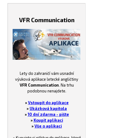
VFR Communication
Lety do zahraničí vám usnadní
výuková aplikace letecké angličtiny
VFR Communication
. Na trhu
podobnou nenajdete.
»
Vstoupit do aplikace
»
Ukázková kapitola
»
10 dní zdarma - pište
»
Koupit aplikaci
»
Vše o aplikaci
» Kupujete si přístup do aplikace, která