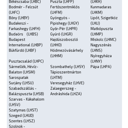
Békéscsaba (LHBC)
Puszta (LHFP)
(LHKH)
Bodmér - Felcsút
Fertőszentmiklós
Kunmadaras
(LHFC)
(LHFM)
(LHKM)
Bőny (LHBY)
Gyöngyös -
Lipót, Szigetköz
Budakeszi -
Pipishegy (LHGY)
(LHLI)
Farkashegy (LHFH)
Győr-Pér (LHPR)
Matkópuszta
Budaörs (LHBS)
Gyúró (LHGR)
(LHMP)
Budapest
Hajdúszoboszló
Miskolc (LHMC)
International (LHBP)
(LHHO)
Nagyszénás
Bükfürdő (LHBF)
Hódmezövásárhely
(LHNS)
(LHHM)
Nyíregyháza
Pusztacsalád (LHPC)
(LHNY)
Sármellék, Hévíz-
Szombathely (LHSY)
Pápa (LHPA)
Balaton (LHSM)
Tápioszentmárton
Sarospatak
(LHTM)
Surjány (LHSU)
Veresegyház (LHVE)
Szabadszállás -
Zalaegerszeg -
Balázspuszta (LHSB)
Andráshida (LHZA)
Szarvas - Kákahalom
(LHSV)
Szatymas (LHST)
Szeged (LHUD)
Szentes (LHSZ)
Szolnok -