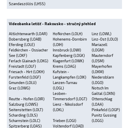
Szandaszölös (LHSS)
Videobanka letišť - Rakousko - stručný přehled
Altlichtenwarth (LOAR)
Hofkirchen (LOLH)
Linz (LOWL)
Dobersberg (LOAB)
Hohenems-Dornbirn
Linz-Ost (LOLO)
Eferding (LOLE)
(LOIH)
Mariazell
Feldkirchen - Ossiacher
Innsbruck (LOWI)
(LOGM)
See (LOKF)
Kapfenberg (LOGK)
Mauterndorf
Ferlach Glainach (LOKG)
Klagenfurt (LOWK)
(LOSM)
Freistadt (LOLF)
Krems (LOAG)
Mayerhofen
Friesach - Hirt (LOKH)
Kufstein -
(LOKM)
Furstenfeld (LOGF)
Langkampfen (LOIK)
Niederoblarn
Gmunden (LOLU)
Lanzen-Turnau
(LOGO)
Graz (LOWG)
(LOGL)
Notsch Im
Leoben-
Gailtal (LOKN)
Reutte - Hofen (LOIR)
Timmersdorf (LOGT)
Ottenschlag
Salzburg (LOWS)
Lienz - Nikolsdorf
(LOAA)
Seitenstetten (LOLT)
(LOKL)
Pinkafeld (LOGP)
Scharding (LOLS)
Punitz Gussing
Scharnstein (LOLC)
Trieben (LOGI)
(LOGG)
Spitzerberg (LOAS)
Voltendorf (LOAD)