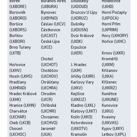
Borek
Buranos Aires
Doudleby
Hodkovice
(LKBORE)
(LKBURA)
(LKDOUD)
(LKHD)
Borovník
Bynovec
Druzcov U Lípy
Horní Počaply
(LKBORO)
(LKBYNO)
(LKDRUZ)
(LKPOCA)
Boršice
Čáslav (LKCV)
Dušníky
Horní Přím
(LKBORS)
Částkovice
(LKDUSN)
(LKPRIM)
Bořitov
(LKCAST)
Dvůr Králové
Hory (LKHORY)
(LKBORI)
Česká Lípa
(LKDK)
Hořice (LKHC)
Brno Tuřany
(LKCE)
Erpužice
(LKTB)
(LKER)
Krnov (LKKR)
Choteč
Kroměříž
Hořovice
(LKCHOT)
J. Hradec
(LKKM)
(LKHV)
Chotěšov
(LKJH)
Křižanov
Hosín (LKHS)
(LKCHOV)
Jiřičky (LKJIRI)
(LKKA)
Hradčany
Chrášťany
Karlovy Vary
Kříženec
(LKHRAD)
(LKCHRA)
(LKKV)
(LKKRIZ)
Hradec Králové
Chrudim
Kejžlice
Kunětice
(LKHK)
(LKCR)
(LKKEJZ)
(LKKUNE)
Hranice (LKHN)
Chřibská
Kladno (LKKL)
Kunovice
Charvátce
(LKCHRI)
Klatovy (LKKT)
(LKKU)
(LKCHAR)
Chvojenec
Kolín (LKKO)
Kvasiny
Cheb (LKCB)
(LKCHVO)
Kotvrdovice
(LKKVAS)
Choceň
Jaroměř
(LKKOTV)
Kyjov (LKKY)
(LKCHOC)
(LKJA)
Kramolín
Letkov (LKPL)