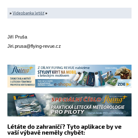
»
Videobanka letišť
»
Jiří Pruša
Jiri.prusa@flying-revue.cz
Létáte do zahraničí? Tyto aplikace by ve
vaší výbavě neměly chybět: