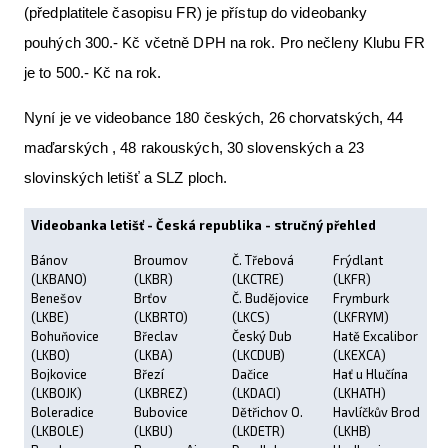
(předplatitele časopisu FR) je přístup do videobanky
pouhých 300.- Kč včetně DPH na rok. Pro nečleny Klubu FR
je to 500.- Kč na rok.
Nyní je ve videobance 180 českých, 26 chorvatských, 44
maďarských , 48 rakouských, 30 slovenských a 23
slovinských letišť a SLZ ploch.
Videobanka letišť - Česká republika - stručný přehled
Bánov
Broumov
Č. Třebová
Frýdlant
(LKBANO)
(LKBR)
(LKCTRE)
(LKFR)
Benešov
Brťov
Č. Budějovice
Frymburk
(LKBE)
(LKBRTO)
(LKCS)
(LKFRYM)
Bohuňovice
Břeclav
Český Dub
Hatě Excalibor
(LKBO)
(LKBA)
(LKCDUB)
(LKEXCA)
Bojkovice
Březí
Dačice
Hať u Hlučína
(LKBOJK)
(LKBREZ)
(LKDACI)
(LKHATH)
Boleradice
Bubovice
Dětřichov O.
Havlíčkův Brod
(LKBOLE)
(LKBU)
(LKDETR)
(LKHB)