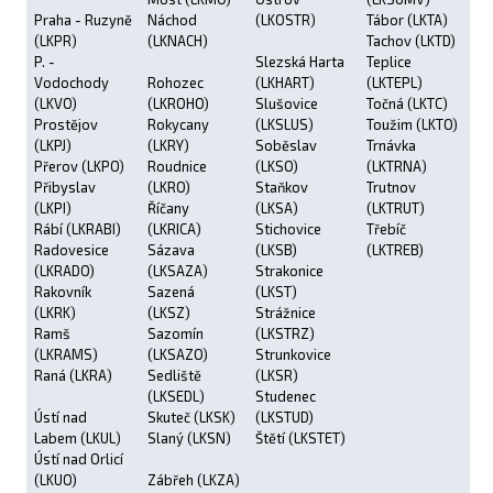
Praha - Ruzyně
Náchod
(LKOSTR)
Tábor (LKTA)
(LKPR)
(LKNACH)
Tachov (LKTD)
P. -
Slezská Harta
Teplice
Vodochody
Rohozec
(LKHART)
(LKTEPL)
(LKVO)
(LKROHO)
Slušovice
Točná (LKTC)
Prostějov
Rokycany
(LKSLUS)
Toužim (LKTO)
(LKPJ)
(LKRY)
Soběslav
Trnávka
Přerov (LKPO)
Roudnice
(LKSO)
(LKTRNA)
Přibyslav
(LKRO)
Staňkov
Trutnov
(LKPI)
Říčany
(LKSA)
(LKTRUT)
Rábí (LKRABI)
(LKRICA)
Stichovice
Třebíč
Radovesice
Sázava
(LKSB)
(LKTREB)
(LKRADO)
(LKSAZA)
Strakonice
Rakovník
Sazená
(LKST)
(LKRK)
(LKSZ)
Strážnice
Ramš
Sazomín
(LKSTRZ)
(LKRAMS)
(LKSAZO)
Strunkovice
Raná (LKRA)
Sedliště
(LKSR)
(LKSEDL)
Studenec
Ústí nad
Skuteč (LKSK)
(LKSTUD)
Labem (LKUL)
Slaný (LKSN)
Štětí (LKSTET)
Ústí nad Orlicí
(LKUO)
Zábřeh (LKZA)