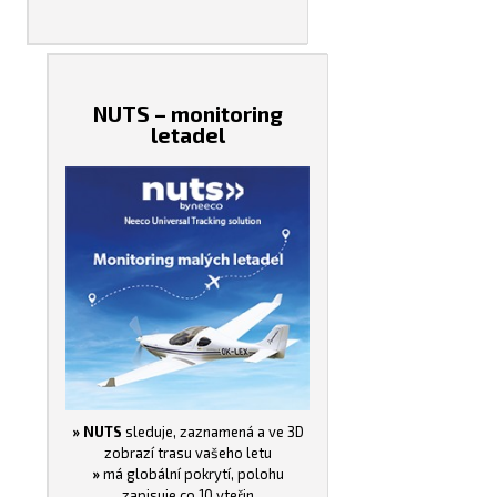
NUTS – monitoring
letadel
» NUTS
sleduje, zaznamená a ve 3D
zobrazí trasu vašeho letu
»
má globální pokrytí, polohu
zapisuje co 10 vteřin