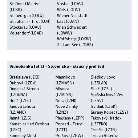
St. Donat Mairist
Voslau (LOAV)
(LOKR)
Wels (LOLW)
St. Georgen (LOLG)
Wiener Neustadt
St. Johann - Tirol (LOIJ)
East (LOAN)
Stockerau (LOAU)
Wien Schwechat
Voltendorf (LOAD)
(LOWW)
Wolfsberg (LOKW)
Zell am See (LOWZ)
Videobanka letišť - Slovensko - stručný přehled
Bratislava (LZIB)
Masníkovo
Sládkovičovo
Dubová (LZDV)
(LZMASN)
(LZSLAD)
Dunajská Streda
Mlynica
Sliač (LZSL)
(LZDUNA)
(LZMLYN)
Spišská Nová Ves
Holíč (LZHL)
Nitra (LZNI)
(LZSV)
Janova Lehota
Nové Zámky
Svidník (LZSK)
(LZJANO)
(LZNZ)
Šurany Kopec (LZSY)
Jasná (LZJS)
Piešťany (LZPP)
Tekovský Hrádok
Kamenica nad Cirohou
Poprad - Tatry
(LZTEKO)
(LZKC)
(LZTT)
Trenčín (LZTN)
Kamenný Most
Prešov (LZPW)
Trnava Boleráz