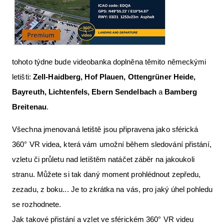
tohoto týdne bude videobanka doplněna těmito německými
letišti:
Zell-Haidberg, Hof Plauen, Ottengrüner Heide,
Bayreuth, Lichtenfels, Ebern Sendelbach
a
Bamberg
Breitenau
.
Všechna jmenovaná letiště jsou připravena jako sférická
360° VR videa, která vám umožní během sledování přistání,
vzletu či průletu nad letištěm natáčet záběr na jakoukoli
stranu. Můžete si tak daný moment prohlédnout zepředu,
zezadu, z boku... Je to zkrátka na vás, pro jaký úhel pohledu
se rozhodnete.
Jak takové přistání a vzlet ve sférickém 360° VR videu