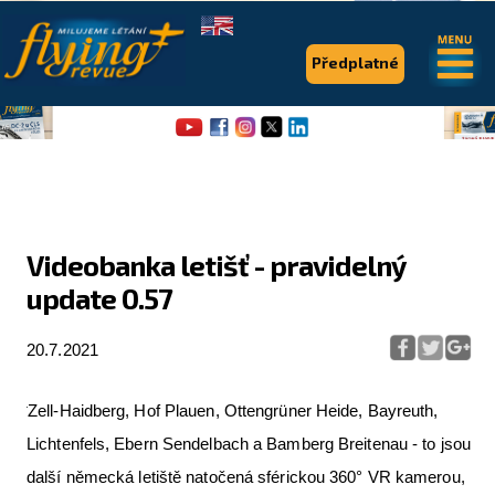
.
.
Předplatné
Videobanka letišť - pravidelný
update 0.57
Flying Revue
Články
20.7.2021
Expedice
Zell-Haidberg, Hof Plauen, Ottengrüner Heide, Bayreuth,
Pro piloty
Lichtenfels, Ebern Sendelbach a Bamberg Breitenau - to jsou
Série & speciály
další německá letiště natočená sférickou 360° VR kamerou,