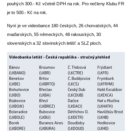
pouhých 300.- Kč včetně DPH na rok. Pro nečleny Klubu FR
je to 500.- Kč na rok.
Nyní je ve videobance 180 českých, 26 chorvatských, 44
maďarských, 55 německých, 48 rakouských, 30
slovenských a 32 slovinských letišť a SLZ ploch.
Videobanka letišť - Česká republika - stručný přehled
Bánov
Broumov
Č. Třebová
Frýdlant
(LKBANO)
(LKBR)
(LKCTRE)
(LKFR)
Benešov
Brťov
Č. Budějovice
Frymburk
(LKBE)
(LKBRTO)
(LKCS)
(LKFRYM)
Bohuňovice
Břeclav
Český Dub
Hatě Excalibor
(LKBO)
(LKBA)
(LKCDUB)
(LKEXCA)
Bojkovice
Březí
Dačice
Hať u Hlučína
(LKBOJK)
(LKBREZ)
(LKDACI)
(LKHATH)
Boleradice
Bubovice
Dětřichov O.
Havlíčkův Brod
(LKBOLE)
(LKBU)
(LKDETR)
(LKHB)
Borek
Buranos Aires
Doudleby
Hodkovice
(LKBORE)
(LKBURA)
(LKDOUD)
(LKHD)