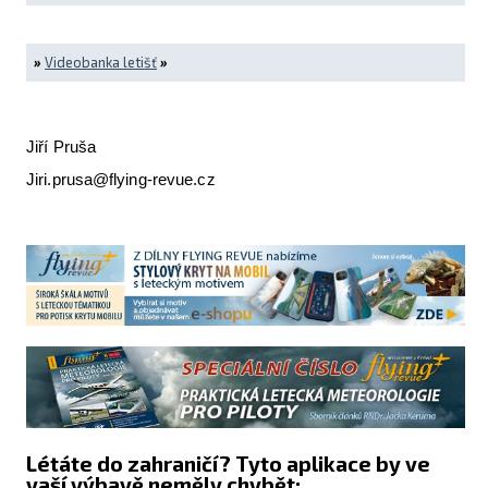
»
Videobanka letišť
»
Jiří Pruša
Jiri.prusa@flying-revue.cz
Létáte do zahraničí? Tyto aplikace by ve
vaší výbavě neměly chybět: