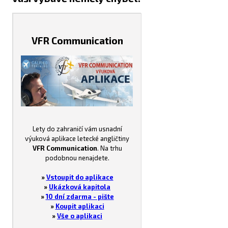
VFR Communication
Lety do zahraničí vám usnadní
výuková aplikace letecké angličtiny
VFR Communication
. Na trhu
podobnou nenajdete.
»
Vstoupit do aplikace
»
Ukázková kapitola
»
10 dní zdarma - pište
»
Koupit aplikaci
»
Vše o aplikaci