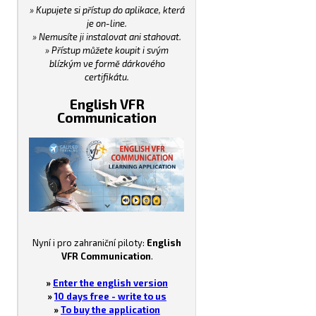
» Kupujete si přístup do aplikace, která
je on-line.
» Nemusíte ji instalovat ani stahovat.
» Přístup můžete koupit i svým
blízkým ve formě dárkového
certifikátu.
English VFR
Communication
Nyní i pro zahraniční piloty:
English
VFR Communication
.
»
Enter the english version
»
10 days free - write to us
»
To buy the application