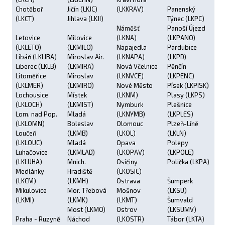
Chotěboř
Jičín (LKJC)
(LKKRAV)
Panenský
(LKCT)
Jihlava (LKJI)
Týnec (LKPC)
Náměšť
Panoší Újezd
Letovice
Milovice
(LKNA)
(LKPANO)
(LKLETO)
(LKMILO)
Napajedla
Pardubice
Libáň (LKLIBA)
Miroslav Air.
(LKNAPA)
(LKPD)
Liberec (LKLB)
(LKMIRA)
Nová Včelnice
Pěnčín
Litoměřice
Miroslav
(LKNVCE)
(LKPENC)
(LKLMER)
(LKMIRO)
Nové Město
Písek (LKPISK)
Lochousice
Místek
(LKNM)
Plasy (LKPS)
(LKLOCH)
(LKMIST)
Nymburk
Plešnice
Lom. nad Pop.
Mladá
(LKNYMB)
(LKPLES)
(LKLOMN)
Boleslav
Olomouc
Plzeň-Líně
Loučeň
(LKMB)
(LKOL)
(LKLN)
(LKLOUC)
Mladá
Opava
Polepy
Luhačovice
(LKMLAD)
(LKOPAV)
(LKPOLE)
(LKLUHA)
Mnich.
Osičiny
Polička (LKPA)
Medlánky
Hradiště
(LKOSIC)
(LKCM)
(LKMH)
Ostrava
Šumperk
Mikulovice
Mor. Třebová
Mošnov
(LKSU)
(LKMI)
(LKMK)
(LKMT)
Šumvald
Most (LKMO)
Ostrov
(LKSUMV)
Praha - Ruzyně
Náchod
(LKOSTR)
Tábor (LKTA)