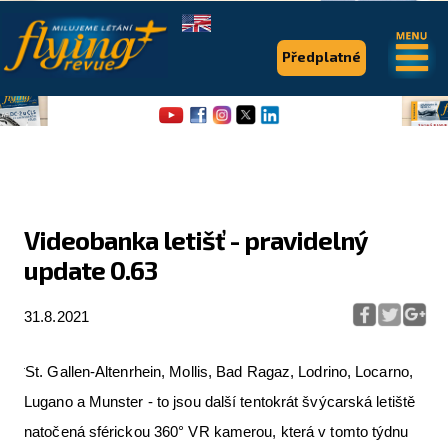
.
.
Předplatné
Videobanka letišť - pravidelný
update 0.63
Flying Revue
Články
31.8.2021
Expedice
St. Gallen-Altenrhein, Mollis, Bad Ragaz, Lodrino, Locarno,
Pro piloty
Lugano a Munster - to jsou další tentokrát švýcarská letiště
Série & speciály
natočená sférickou 360° VR kamerou, která v tomto týdnu