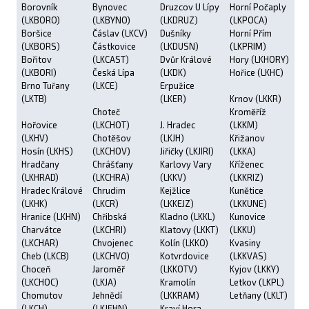
Borovník
Bynovec
Druzcov U Lípy
Horní Počaply
(LKBORO)
(LKBYNO)
(LKDRUZ)
(LKPOCA)
Boršice
Čáslav (LKCV)
Dušníky
Horní Přím
(LKBORS)
Částkovice
(LKDUSN)
(LKPRIM)
Bořitov
(LKCAST)
Dvůr Králové
Hory (LKHORY)
(LKBORI)
Česká Lípa
(LKDK)
Hořice (LKHC)
Brno Tuřany
(LKCE)
Erpužice
(LKTB)
(LKER)
Krnov (LKKR)
Choteč
Kroměříž
Hořovice
(LKCHOT)
J. Hradec
(LKKM)
(LKHV)
Chotěšov
(LKJH)
Křižanov
Hosín (LKHS)
(LKCHOV)
Jiřičky (LKJIRI)
(LKKA)
Hradčany
Chrášťany
Karlovy Vary
Kříženec
(LKHRAD)
(LKCHRA)
(LKKV)
(LKKRIZ)
Hradec Králové
Chrudim
Kejžlice
Kunětice
(LKHK)
(LKCR)
(LKKEJZ)
(LKKUNE)
Hranice (LKHN)
Chřibská
Kladno (LKKL)
Kunovice
Charvátce
(LKCHRI)
Klatovy (LKKT)
(LKKU)
(LKCHAR)
Chvojenec
Kolín (LKKO)
Kvasiny
Cheb (LKCB)
(LKCHVO)
Kotvrdovice
(LKKVAS)
Choceň
Jaroměř
(LKKOTV)
Kyjov (LKKY)
(LKCHOC)
(LKJA)
Kramolín
Letkov (LKPL)
Chomutov
Jehnědí
(LKKRAM)
Letňany (LKLT)
(LKCH)
(LKJEHN)
Kraví Hora