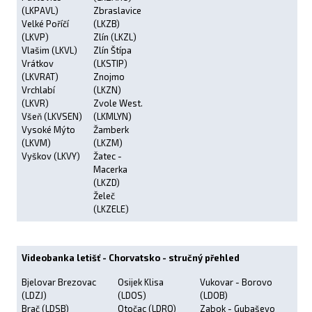
(LKPAVL)
Zbraslavice
Velké Poříčí
(LKZB)
(LKVP)
Zlín (LKZL)
Vlašim (LKVL)
Zlín Štípa
Vrátkov
(LKSTIP)
(LKVRAT)
Znojmo
Vrchlabí
(LKZN)
(LKVR)
Zvole West.
Všeň (LKVSEN)
(LKMLYN)
Vysoké Mýto
Žamberk
(LKVM)
(LKZM)
Vyškov (LKVY)
Žatec -
Macerka
(LKZD)
Želeč
(LKZELE)
Videobanka letišť - Chorvatsko - stručný přehled
Bjelovar Brezovac
Osijek Klisa
Vukovar - Borovo
(LDZJ)
(LDOS)
(LDOB)
Brač (LDSB)
Otočac (LDRO)
Zabok - Gubaševo