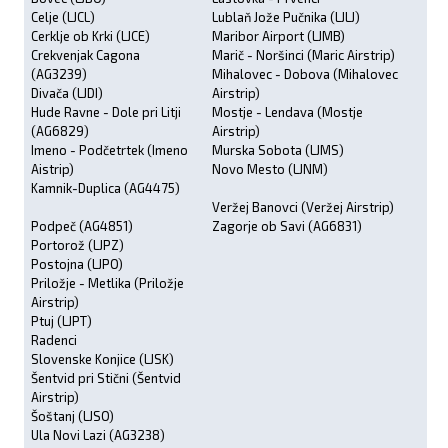
Celje (LJCL)
Lublaň Jože Pučnika (LJLJ)
Cerklje ob Krki (LJCE)
Maribor Airport (LJMB)
Crekvenjak Cagona
Marič - Noršinci (Maric Airstrip)
(AG3239)
Mihalovec - Dobova (Mihalovec
Divača (LJDI)
Airstrip)
Hude Ravne - Dole pri Litji
Mostje - Lendava (Mostje
(AG6829)
Airstrip)
Imeno - Podčetrtek (Imeno
Murska Sobota (LJMS)
Aistrip)
Novo Mesto (LJNM)
Kamnik-Duplica (AG4475)
Veržej Banovci (Veržej Airstrip)
Podpeč (AG4851)
Zagorje ob Savi (AG6831)
Portorož (LJPZ)
Postojna (LJPO)
Priložje - Metlika (Priložje
Airstrip)
Ptuj (LJPT)
Radenci
Slovenske Konjice (LJSK)
Šentvid pri Stični (Šentvid
Airstrip)
Šoštanj (LJSO)
Ula Novi Lazi (AG3238)