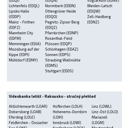
(EDQI)
(EDQN)
Vogtareuth (EDNV)
Lichtenfels (EDQL)
Norimberk (EDDN)
Weiden-Latsch
Lipsko Halle
Ottengrüner Heide
(EDQW)
(EDDP)
(EDQO)
Zell-Haidberg
Mainz - Finthen
Pegnitz-Zipser Berg
(EDNZ)
(EDFZ)
(EDQZ)
Mannheim City
Pfarrkirchen (EDNP)
(EDFM)
Rosenthal-Field
Memmingen (EDJA)
Plössen (EDQP)
Moosburg auf der
Schönhagen (EDAZ)
Kippe (EDPI)
Sonnen (EDPS)
Mühldorf (EDMY)
Straubing Wallmühle
(EDMS)
Stuttgart (EDDS)
Videobanka letišť - Rakousko - stručný přehled
Altlichtenwarth (LOAR)
Hofkirchen (LOLH)
Linz (LOWL)
Dobersberg (LOAB)
Hohenems-Dornbirn
Linz-Ost (LOLO)
Eferding (LOLE)
(LOIH)
Mariazell
Feldkirchen - Ossiacher
Innsbruck (LOWI)
(LOGM)