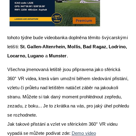
tohoto týdne bude videobanka doplněna těmito švýcarskými
letišti:
St. Gallen-Altenrhein, Mollis, Bad Ragaz, Lodrino,
Locarno, Lugano
a
Munster
.
Všechna jmenovaná letiště jsou připravena jako sférická
360° VR videa, která vám umožní během sledování přistání,
vzletu či průletu nad letištěm natáčet záběr na jakoukoli
stranu. Můžete si tak daný moment prohlédnout zepředu,
zezadu, z boku... Je to zkrátka na vás, pro jaký úhel pohledu
se rozhodnete.
Jak takové přistání a vzlet ve sférickém 360° VR videu
vypadá se můžete podívat zde:
Demo video