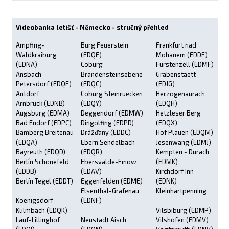
Videobanka letišť - Německo - stručný přehled
Ampfing-
Burg Feuerstein
Frankfurt nad
Waldkraiburg
(EDQE)
Mohanem (EDDF)
(EDNA)
Coburg
Fürstenzell (EDMF)
Ansbach
Brandensteinsebene
Grabenstaett
Petersdorf (EDQF)
(EDQC)
(EDJG)
Antdorf
Coburg Steinruecken
Herzogenaurach
Arnbruck (EDNB)
(EDQY)
(EDQH)
Augsburg (EDMA)
Deggendorf (EDMW)
Hetzleser Berg
Bad Endorf (EDPC)
Dingolfing (EDPD)
(EDQX)
Bamberg Breitenau
Drážďany (EDDC)
Hof Plauen (EDQM)
(EDQA)
Ebern Sendelbach
Jesenwang (EDMJ)
Bayreuth (EDQD)
(EDQR)
Kempten - Durach
Berlín Schönefeld
Ebersvalde-Finow
(EDMK)
(EDDB)
(EDAV)
Kirchdorf Inn
Berlín Tegel (EDDT)
Eggenfelden (EDME)
(EDNK)
Elsenthal-Grafenau
Kleinhartpenning
Koenigsdorf
(EDNF)
Kulmbach (EDQK)
Vilsbiburg (EDMP)
Lauf-Lillinghof
Neustadt Aisch
Vilshofen (EDMV)