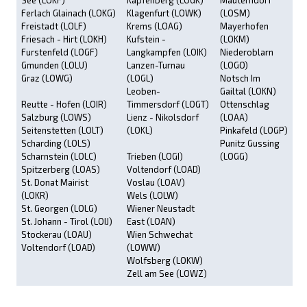
See (LOKF)
Kapfenberg (LOGK)
Mauterndorf
Ferlach Glainach (LOKG)
Klagenfurt (LOWK)
(LOSM)
Freistadt (LOLF)
Krems (LOAG)
Mayerhofen
Friesach - Hirt (LOKH)
Kufstein -
(LOKM)
Furstenfeld (LOGF)
Langkampfen (LOIK)
Niederoblarn
Gmunden (LOLU)
Lanzen-Turnau
(LOGO)
Graz (LOWG)
(LOGL)
Notsch Im
Leoben-
Gailtal (LOKN)
Reutte - Hofen (LOIR)
Timmersdorf (LOGT)
Ottenschlag
Salzburg (LOWS)
Lienz - Nikolsdorf
(LOAA)
Seitenstetten (LOLT)
(LOKL)
Pinkafeld (LOGP)
Scharding (LOLS)
Punitz Gussing
Scharnstein (LOLC)
Trieben (LOGI)
(LOGG)
Spitzerberg (LOAS)
Voltendorf (LOAD)
St. Donat Mairist
Voslau (LOAV)
(LOKR)
Wels (LOLW)
St. Georgen (LOLG)
Wiener Neustadt
St. Johann - Tirol (LOIJ)
East (LOAN)
Stockerau (LOAU)
Wien Schwechat
Voltendorf (LOAD)
(LOWW)
Wolfsberg (LOKW)
Zell am See (LOWZ)