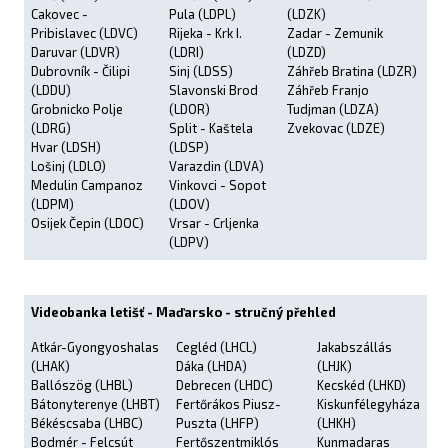
Cakovec -
Pula (LDPL)
(LDZK)
Pribislavec (LDVC)
Rijeka - Krk I.
Zadar - Zemunik
Daruvar (LDVR)
(LDRI)
(LDZD)
Dubrovník - Čilipi
Sinj (LDSS)
Záhřeb Bratina (LDZR)
(LDDU)
Slavonski Brod
Záhřeb Franjo
Grobnicko Polje
(LDOR)
Tudjman (LDZA)
(LDRG)
Split - Kaštela
Zvekovac (LDZE)
Hvar (LDSH)
(LDSP)
Lošinj (LDLO)
Varazdin (LDVA)
Medulin Campanoz
Vinkovci - Sopot
(LDPM)
(LDOV)
Osijek Čepin (LDOC)
Vrsar - Crljenka
(LDPV)
Videobanka letišť - Maďarsko - stručný přehled
Atkár-Gyongyoshalas
Cegléd (LHCL)
Jakabszállás
(LHAK)
Dáka (LHDA)
(LHJK)
Ballószög (LHBL)
Debrecen (LHDC)
Kecskéd (LHKD)
Bátonyterenye (LHBT)
Fertőrákos Piusz-
Kiskunfélegyháza
Békéscsaba (LHBC)
Puszta (LHFP)
(LHKH)
Bodmér - Felcsút
Fertőszentmiklós
Kunmadaras