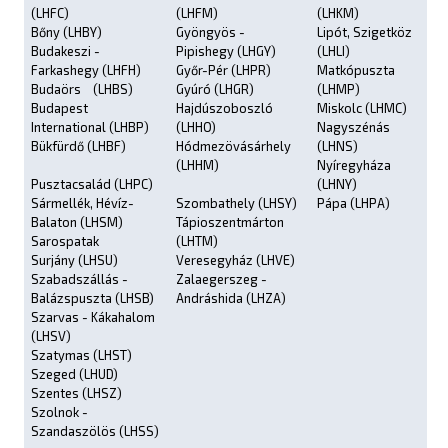
(LHFC)
(LHFM)
(LHKM)
Bőny (LHBY)
Gyöngyös -
Lipót, Szigetköz
Budakeszi -
Pipishegy (LHGY)
(LHLI)
Farkashegy (LHFH)
Győr-Pér (LHPR)
Matkópuszta
Budaörs (LHBS)
Gyúró (LHGR)
(LHMP)
Budapest
Hajdúszoboszló
Miskolc (LHMC)
International (LHBP)
(LHHO)
Nagyszénás
Bükfürdő (LHBF)
Hódmezövásárhely
(LHNS)
(LHHM)
Nyíregyháza
Pusztacsalád (LHPC)
(LHNY)
Sármellék, Hévíz-
Szombathely (LHSY)
Pápa (LHPA)
Balaton (LHSM)
Tápioszentmárton
Sarospatak
(LHTM)
Surjány (LHSU)
Veresegyház (LHVE)
Szabadszállás -
Zalaegerszeg -
Balázspuszta (LHSB)
Andráshida (LHZA)
Szarvas - Kákahalom
(LHSV)
Szatymas (LHST)
Szeged (LHUD)
Szentes (LHSZ)
Szolnok -
Szandaszölös (LHSS)