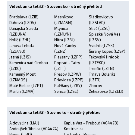
Videobanka letišť - Slovensko - stručný přehled
Bratislava (LZIB)
Masníkovo
Sládkovičovo
Dubová (LZDV)
(LZMASN)
(LZSLAD)
Dunajská Streda
Mlynica
Sliač (LZSL)
(LZDUNA)
(LZMLYN)
Spišská Nová Ves
Holíč (LZHL)
Nitra (LZNI)
(LZSV)
Janova Lehota
Nové Zámky
Svidník (LZSK)
(LZJANO)
(LZNZ)
Šurany Kopec (LZSY)
Jasná (LZJS)
Piešťany (LZPP)
Tekovský Hrádok
Kamenica nad Cirohou
Poprad - Tatry
(LZTEKO)
(LZKC)
(LZTT)
Trenčín (LZTN)
Kamenný Most
Prešov (LZPW)
Trnava Boleráz
(LZKMOS)
Prievidza (LZPE)
(LZTR)
Malé Bielice (LZPT)
Ražňany (LZRY)
Zborov
Martin (LZMA)
Senica (LZSE)
Želiezovce (LZZELI)
Videobanka letišť - Slovinsko - stručný přehled
Ajdovščina (LJAJ)
Kaplja Vas - Prebold (AG4478)
Andoljšek Ribnica (AG4474)
Kostrivnica
Bovec (LJBO)
Lastovka - Prvenci