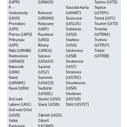
(LKPR)
(LKNACH)
Tachov (LKTD)
P. -
Slezská Harta
Teplice
Vodochody
Rohozec
(LKHART)
(LKTEPL)
(LKVO)
(LKROHO)
Slušovice
Točná (LKTC)
Prostějov
Rokycany
(LKSLUS)
Toužim (LKTO)
(LKPJ)
(LKRY)
Soběslav
Trnávka
Přerov (LKPO)
Roudnice
(LKSO)
(LKTRNA)
Přibyslav
(LKRO)
Staňkov
Trutnov
(LKPI)
Říčany
(LKSA)
(LKTRUT)
Rábí (LKRABI)
(LKRICA)
Stichovice
Třebíč
Radovesice
Sázava
(LKSB)
(LKTREB)
(LKRADO)
(LKSAZA)
Strakonice
Rakovník
Sazená
(LKST)
(LKRK)
(LKSZ)
Strážnice
Ramš
Sazomín
(LKSTRZ)
(LKRAMS)
(LKSAZO)
Strunkovice
Raná (LKRA)
Sedliště
(LKSR)
(LKSEDL)
Studenec
Ústí nad
Skuteč (LKSK)
(LKSTUD)
Labem (LKUL)
Slaný (LKSN)
Štětí (LKSTET)
Ústí nad Orlicí
(LKUO)
Zábřeh (LKZA)
Velké
Záhoří
Pavlovice
(LKZAHO)