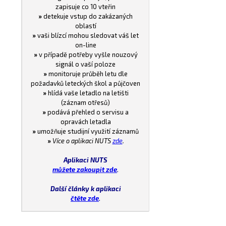
zapisuje co 10 vteřin
»
detekuje vstup do zakázaných
oblastí
»
vaši blízcí mohou sledovat váš let
on-line
»
v případě potřeby vyšle nouzový
signál o vaší poloze
»
monitoruje průběh letu dle
požadavků leteckých škol a půjčoven
»
hlídá vaše letadlo na letišti
(záznam otřesů)
»
podává přehled o servisu a
opravách letadla
»
umožňuje studijní využití záznamů
»
Více o aplikaci NUTS
zde
.
Aplikaci NUTS
můžete zakoupit zde
.
Další články k aplikaci
čtěte zde
.