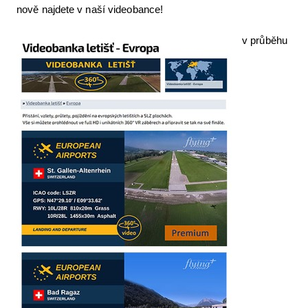
nově najdete v naší videobance!
Letecká videa
v průběhu
Aktuální FR + archiv
Letecká muzea
VFR Communication app
The SAFE Guide app
Nabídky práce v letectví
Inzerujte s námi
E-SHOP