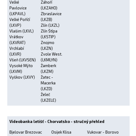
Velké
Záhoří
Pavlovice
(LKZAHO)
(LKPAVL)
Zbraslavice
Velké Poříčí
(LKZB)
(LKVP)
Zlín (LKZL)
Vlašim (LKVL)
Zlín Štípa
Vrátkov
(LKSTIP)
(LKVRAT)
Znojmo
Vrchlabí
(LKZN)
(LKVR)
Zvole West.
Všeň (LKVSEN)
(LKMLYN)
Vysoké Mýto
Žamberk
(LKVM)
(LKZM)
Vyškov (LKVY)
Žatec -
Macerka
(LKZD)
Želeč
(LKZELE)
Videobanka letišť - Chorvatsko - stručný přehled
Bjelovar Brezovac
Osijek Klisa
Vukovar - Borovo