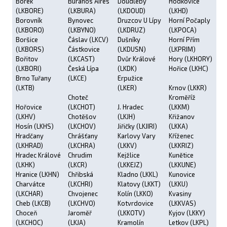
Borek
Buranos Aires
Doudleby
Hodkovice
(LKBORE)
(LKBURA)
(LKDOUD)
(LKHD)
Borovník
Bynovec
Druzcov U Lípy
Horní Počaply
(LKBORO)
(LKBYNO)
(LKDRUZ)
(LKPOCA)
Boršice
Čáslav (LKCV)
Dušníky
Horní Přím
(LKBORS)
Částkovice
(LKDUSN)
(LKPRIM)
Bořitov
(LKCAST)
Dvůr Králové
Hory (LKHORY)
(LKBORI)
Česká Lípa
(LKDK)
Hořice (LKHC)
Brno Tuřany
(LKCE)
Erpužice
(LKTB)
(LKER)
Krnov (LKKR)
Choteč
Kroměříž
Hořovice
(LKCHOT)
J. Hradec
(LKKM)
(LKHV)
Chotěšov
(LKJH)
Křižanov
Hosín (LKHS)
(LKCHOV)
Jiřičky (LKJIRI)
(LKKA)
Hradčany
Chrášťany
Karlovy Vary
Kříženec
(LKHRAD)
(LKCHRA)
(LKKV)
(LKKRIZ)
Hradec Králové
Chrudim
Kejžlice
Kunětice
(LKHK)
(LKCR)
(LKKEJZ)
(LKKUNE)
Hranice (LKHN)
Chřibská
Kladno (LKKL)
Kunovice
Charvátce
(LKCHRI)
Klatovy (LKKT)
(LKKU)
(LKCHAR)
Chvojenec
Kolín (LKKO)
Kvasiny
Cheb (LKCB)
(LKCHVO)
Kotvrdovice
(LKKVAS)
Choceň
Jaroměř
(LKKOTV)
Kyjov (LKKY)
(LKCHOC)
(LKJA)
Kramolín
Letkov (LKPL)