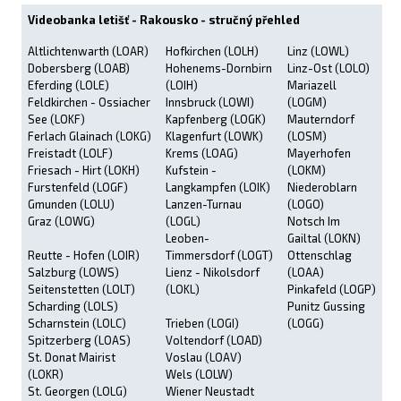
Videobanka letišť - Rakousko - stručný přehled
Altlichtenwarth (LOAR)
Hofkirchen (LOLH)
Linz (LOWL)
Dobersberg (LOAB)
Hohenems-Dornbirn
Linz-Ost (LOLO)
Eferding (LOLE)
(LOIH)
Mariazell
Feldkirchen - Ossiacher
Innsbruck (LOWI)
(LOGM)
See (LOKF)
Kapfenberg (LOGK)
Mauterndorf
Ferlach Glainach (LOKG)
Klagenfurt (LOWK)
(LOSM)
Freistadt (LOLF)
Krems (LOAG)
Mayerhofen
Friesach - Hirt (LOKH)
Kufstein -
(LOKM)
Furstenfeld (LOGF)
Langkampfen (LOIK)
Niederoblarn
Gmunden (LOLU)
Lanzen-Turnau
(LOGO)
Graz (LOWG)
(LOGL)
Notsch Im
Leoben-
Gailtal (LOKN)
Reutte - Hofen (LOIR)
Timmersdorf (LOGT)
Ottenschlag
Salzburg (LOWS)
Lienz - Nikolsdorf
(LOAA)
Seitenstetten (LOLT)
(LOKL)
Pinkafeld (LOGP)
Scharding (LOLS)
Punitz Gussing
Scharnstein (LOLC)
Trieben (LOGI)
(LOGG)
Spitzerberg (LOAS)
Voltendorf (LOAD)
St. Donat Mairist
Voslau (LOAV)
(LOKR)
Wels (LOLW)
St. Georgen (LOLG)
Wiener Neustadt