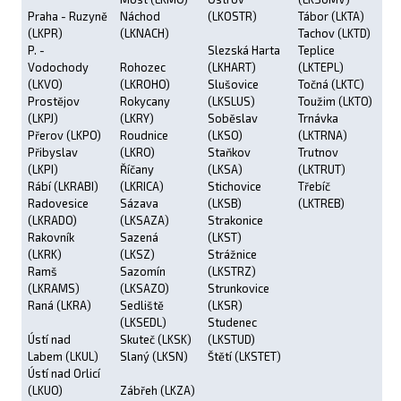
Praha - Ruzyně
Náchod
(LKOSTR)
Tábor (LKTA)
(LKPR)
(LKNACH)
Tachov (LKTD)
P. -
Slezská Harta
Teplice
Vodochody
Rohozec
(LKHART)
(LKTEPL)
(LKVO)
(LKROHO)
Slušovice
Točná (LKTC)
Prostějov
Rokycany
(LKSLUS)
Toužim (LKTO)
(LKPJ)
(LKRY)
Soběslav
Trnávka
Přerov (LKPO)
Roudnice
(LKSO)
(LKTRNA)
Přibyslav
(LKRO)
Staňkov
Trutnov
(LKPI)
Říčany
(LKSA)
(LKTRUT)
Rábí (LKRABI)
(LKRICA)
Stichovice
Třebíč
Radovesice
Sázava
(LKSB)
(LKTREB)
(LKRADO)
(LKSAZA)
Strakonice
Rakovník
Sazená
(LKST)
(LKRK)
(LKSZ)
Strážnice
Ramš
Sazomín
(LKSTRZ)
(LKRAMS)
(LKSAZO)
Strunkovice
Raná (LKRA)
Sedliště
(LKSR)
(LKSEDL)
Studenec
Ústí nad
Skuteč (LKSK)
(LKSTUD)
Labem (LKUL)
Slaný (LKSN)
Štětí (LKSTET)
Ústí nad Orlicí
(LKUO)
Zábřeh (LKZA)