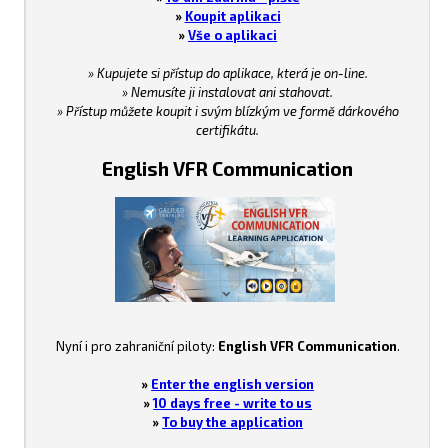
»
Koupit aplikaci
»
Vše o aplikaci
» Kupujete si přístup do aplikace, která je on-line.
» Nemusíte ji instalovat ani stahovat.
» Přístup můžete koupit i svým blízkým ve formě dárkového
certifikátu.
English VFR Communication
Nyní i pro zahraniční piloty:
English VFR Communication
.
»
Enter the english version
»
10 days free - write to us
»
To buy the application