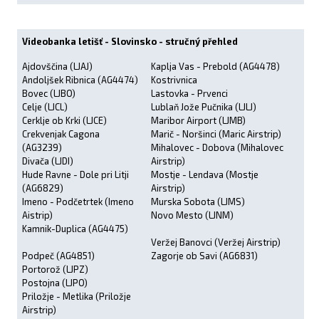
Videobanka letišť - Slovinsko - stručný přehled
Ajdovščina (LJAJ)
Kaplja Vas - Prebold (AG4478)
Andoljšek Ribnica (AG4474)
Kostrivnica
Bovec (LJBO)
Lastovka - Prvenci
Celje (LJCL)
Lublaň Jože Pučnika (LJLJ)
Cerklje ob Krki (LJCE)
Maribor Airport (LJMB)
Crekvenjak Cagona
Marič - Noršinci (Maric Airstrip)
(AG3239)
Mihalovec - Dobova (Mihalovec
Divača (LJDI)
Airstrip)
Hude Ravne - Dole pri Litji
Mostje - Lendava (Mostje
(AG6829)
Airstrip)
Imeno - Podčetrtek (Imeno
Murska Sobota (LJMS)
Aistrip)
Novo Mesto (LJNM)
Kamnik-Duplica (AG4475)
Veržej Banovci (Veržej Airstrip)
Podpeč (AG4851)
Zagorje ob Savi (AG6831)
Portorož (LJPZ)
Postojna (LJPO)
Priložje - Metlika (Priložje
Airstrip)