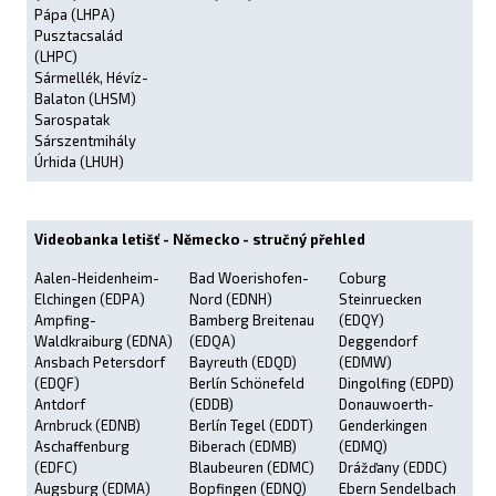
Pápa (LHPA)
Pusztacsalád
(LHPC)
Sármellék, Hévíz-
Balaton (LHSM)
Sarospatak
Sárszentmihály
Úrhida (LHUH)
Videobanka letišť - Německo - stručný přehled
Aalen-Heidenheim-
Bad Woerishofen-
Coburg
Elchingen (EDPA)
Nord (EDNH)
Steinruecken
Ampfing-
Bamberg Breitenau
(EDQY)
Waldkraiburg (EDNA)
(EDQA)
Deggendorf
Ansbach Petersdorf
Bayreuth (EDQD)
(EDMW)
(EDQF)
Berlín Schönefeld
Dingolfing (EDPD)
Antdorf
(EDDB)
Donauwoerth-
Arnbruck (EDNB)
Berlín Tegel (EDDT)
Genderkingen
Aschaffenburg
Biberach (EDMB)
(EDMQ)
(EDFC)
Blaubeuren (EDMC)
Drážďany (EDDC)
Augsburg (EDMA)
Bopfingen (EDNQ)
Ebern Sendelbach