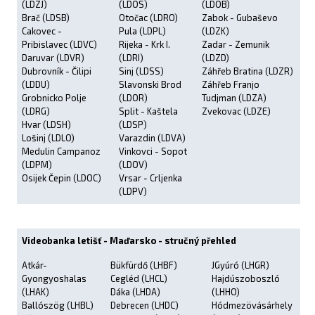
(LDZJ)
(LDOS)
(LDOB)
Brač (LDSB)
Otočac (LDRO)
Zabok - Gubaševo
Cakovec -
Pula (LDPL)
(LDZK)
Pribislavec (LDVC)
Rijeka - Krk I.
Zadar - Zemunik
Daruvar (LDVR)
(LDRI)
(LDZD)
Dubrovník - Čilipi
Sinj (LDSS)
Záhřeb Bratina (LDZR)
(LDDU)
Slavonski Brod
Záhřeb Franjo
Grobnicko Polje
(LDOR)
Tudjman (LDZA)
(LDRG)
Split - Kaštela
Zvekovac (LDZE)
Hvar (LDSH)
(LDSP)
Lošinj (LDLO)
Varazdin (LDVA)
Medulin Campanoz
Vinkovci - Sopot
(LDPM)
(LDOV)
Osijek Čepin (LDOC)
Vrsar - Crljenka
(LDPV)
Videobanka letišť - Maďarsko - stručný přehled
Atkár-
Bükfürdő (LHBF)
JGyúró (LHGR)
Gyongyoshalas
Cegléd (LHCL)
Hajdúszoboszló
(LHAK)
Dáka (LHDA)
(LHHO)
Ballószög (LHBL)
Debrecen (LHDC)
Hódmezövásárhely