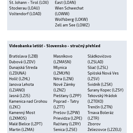
St. Johann - Tirol (LOIJ)
East (LOAN)
Stockerau (LOAU)
Wien Schwechat
Voltendorf (LOAD)
(LOWW)
Wolfsberg (LOKW)
Zell am See (LOWZ)
Videobanka letišť - Slovensko - stručný přehled
Bratislava (LZIB)
Masníkovo
Sládkovičovo
Dubová (LZDV)
(LZMASN)
(LZSLAD)
Dunajská Streda
Mlynica
Sliač (LZSL)
(LZDUNA)
(LZMLYN)
Spišská Nová Ves
Holíč (LZHL)
Nitra (LZNI)
(LZSV)
Janova Lehota
Nové Zámky
Svidník (LZSK)
(LZJANO)
(LZNZ)
Šurany Kopec (LZSY)
Jasná (LZJS)
Piešťany (LZPP)
Tekovský Hrádok
Kamenica nad Cirohou
Poprad - Tatry
(LZTEKO)
(LZKC)
(LZTT)
Trenčín (LZTN)
Kamenný Most
Prešov (LZPW)
Trnava Boleráz
(LZKMOS)
Prievidza (LZPE)
(LZTR)
Malé Bielice (LZPT)
Ražňany (LZRY)
Zborov
Martin (LZMA)
Senica (LZSE)
Želiezovce (LZZELI)