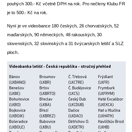
pouhých 300.- Kč včetně DPH na rok. Pro nečleny Klubu FR
je to 500.- Kč na rok.
Nyní je ve videobance 180 českých, 26 chorvatských, 52
maďarských, 90 německých, 48 rakouských, 30
slovenských, 32 slovinských a 31 švýcarských letišť a SLZ
ploch.
Videobanka letišť - Česká republika - stručný přehled
Bánov
Broumov
Č. Třebová
Frýdlant
(LKBANO)
(LKBR)
(LKCTRE)
(LKFR)
Benešov
Brťov
Č. Budějovice
Frymburk
(LKBE)
(LKBRTO)
(LKCS)
(LKFRYM)
Bohuňovice
Břeclav
Český Dub
Hatě Excalibor
(LKBO)
(LKBA)
(LKCDUB)
(LKEXCA)
Bojkovice
Březí
Dačice
Hať u Hlučína
(LKBOJK)
(LKBREZ)
(LKDACI)
(LKHATH)
Boleradice
Bubovice
Dětřichov O.
Havlíčkův Brod
(LKBOLE)
(LKBU)
(LKDETR)
(LKHB)