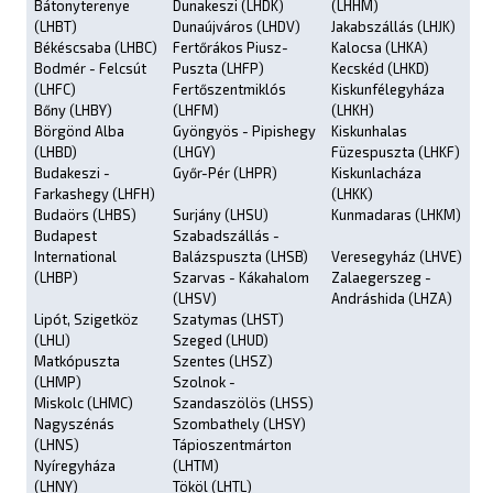
Bátonyterenye
Dunakeszi (LHDK)
(LHHM)
(LHBT)
Dunaújváros (LHDV)
Jakabszállás (LHJK)
Békéscsaba (LHBC)
Fertőrákos Piusz-
Kalocsa (LHKA)
Bodmér - Felcsút
Puszta (LHFP)
Kecskéd (LHKD)
(LHFC)
Fertőszentmiklós
Kiskunfélegyháza
Bőny (LHBY)
(LHFM)
(LHKH)
Börgönd Alba
Gyöngyös - Pipishegy
Kiskunhalas
(LHBD)
(LHGY)
Füzespuszta (LHKF)
Budakeszi -
Győr-Pér (LHPR)
Kiskunlacháza
Farkashegy (LHFH)
(LHKK)
Budaörs (LHBS)
Surjány (LHSU)
Kunmadaras (LHKM)
Budapest
Szabadszállás -
International
Balázspuszta (LHSB)
Veresegyház (LHVE)
(LHBP)
Szarvas - Kákahalom
Zalaegerszeg -
(LHSV)
Andráshida (LHZA)
Lipót, Szigetköz
Szatymas (LHST)
(LHLI)
Szeged (LHUD)
Matkópuszta
Szentes (LHSZ)
(LHMP)
Szolnok -
Miskolc (LHMC)
Szandaszölös (LHSS)
Nagyszénás
Szombathely (LHSY)
(LHNS)
Tápioszentmárton
Nyíregyháza
(LHTM)
(LHNY)
Tököl (LHTL)