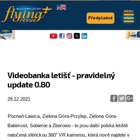
.
.
Předplatné
Videobanka letišť - pravidelný
update 0.80
Flying Revue
Články
28.12.2021
Expedice
Poznaň-Lawica, Zielona Góra-Przylep, Zielona Góra-
Pro piloty
Babimost, Sobienie a Zborowo - to jsou další polská letiště
Série & speciály
natočená sférickou 360° VR kamerou, která nově najdete v