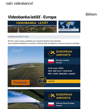
naší videobance!
Letecká videa
Během
Aktuální FR + archiv
Letecká muzea
VFR Communication app
The SAFE Guide app
Nabídky práce v letectví
Inzerujte s námi
E-SHOP