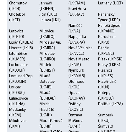
Chomutov
Jehnědí
(LKKRAM)
Letňany (LKLT)
(LKCH)
(LKJEHN)
Kraví Hora
Chotěboř
Jičín (LKJC)
(LKKRAV)
Panenský
(LKCT)
Jihlava (LKJI)
Týnec (LKPC)
Náměšť
Panoší Újezd
Letovice
Milovice
(LKNA)
(LKPANO)
(LKLETO)
(LKMILO)
Napajedla
Pardubice
Libáň (LKLIBA)
Miroslav Air.
(LKNAPA)
(LKPD)
Liberec (LKLB)
(LKMIRA)
Nová Včelnice
Pěnčín
Litoměřice
Miroslav
(LKNVCE)
(LKPENC)
(LKLMER)
(LKMIRO)
Nové Město
Písek (LKPISK)
Lochousice
Místek
(LKNM)
Plasy (LKPS)
(LKLOCH)
(LKMIST)
Nymburk
Plešnice
Lom. nad Pop.
Mladá
(LKNYMB)
(LKPLES)
(LKLOMN)
Boleslav
Olomouc
Plzeň-Líně
Loučeň
(LKMB)
(LKOL)
(LKLN)
(LKLOUC)
Mladá
Opava
Polepy
Luhačovice
(LKMLAD)
(LKOPAV)
(LKPOLE)
(LKLUHA)
Mnich.
Osičiny
Polička (LKPA)
Medlánky
Hradiště
(LKOSIC)
(LKCM)
(LKMH)
Ostrava
Šumperk
Mikulovice
Mor. Třebová
Mošnov
(LKSU)
(LKMI)
(LKMK)
(LKMT)
Šumvald
Most (LKMO)
Ostrov
(LKSUMV)