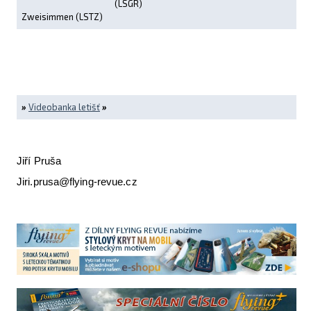
(LSGR)
Zweisimmen (LSTZ)
»
Videobanka letišť
»
Jiří Pruša
Jiri.prusa@flying-revue.cz