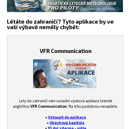
Létáte do zahraničí? Tyto aplikace by ve
vaší výbavě neměly chybět:
VFR Communication
Lety do zahraničí vám usnadní výuková aplikace letecké
angličtiny
VFR Communication
. Na trhu podobnou nenajdete.
»
Vstoupit do aplikace
»
Ukázková kapitola
»
10 dní zdarma - pište