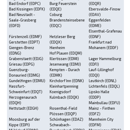
Bad Endorf (EDPC)
Burg Feuerstein
(EDQR)
Bad Kissingen (EDFK)
(EDQE)
Ebersvalde-Finow
Bad Neustadt -
Coburg
(EDAV)
Saale-Grasberg
Brandensteinsebene
Eggenfelden
(EDFD)
(EDQC)
(EDME)
Elsenthal-Grafenau
Fürstenzell (EDMF)
Hetzleser Berg
(EDNF)
Gerstetten (EDPT)
(EDQX)
Frankfurt nad
Giengen-Brenz
Hienheim
Mohanem (EDDF)
(EDNG)
Hof Plauen (EDQM)
Grabenstaett (EDJG)
Illertissen (EDMI)
Lager Hammelburg
Griesau (EDPG)
Jesenwang (EDMJ)
(EDFJ)
Guenzburg-
Kempten - Durach
Lauf-Lillinghof
Donauried (EDMG)
(EDMK)
(EDQI)
Gundelfingen (EDMU)
Kirchdorf Inn (EDNK)
Leutkirch (EDNL)
Hassfurt-
Kleinhartpenning
Lichtenfels (EDQL)
Schweinfurt (EDQT)
Koenigsdorf
Lipsko Halle
Herzogenaurach
Kulmbach (EDQK)
(EDDP)
(EDQH)
Mainbullau (EDFU)
Hettstadt (EDGH)
Rosenthal-Field
Mainz - Finthen
Plössen (EDQP)
(EDFZ)
Moosburg auf der
Schönhagen (EDAZ)
Mannheim City
Kippe (EDPI)
Schwabach-
(EDFM)