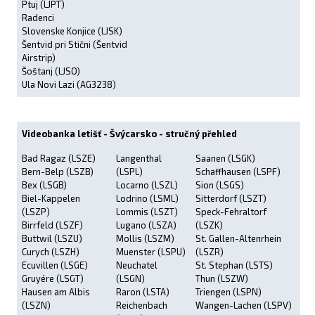
Ptuj (LJPT)
Radenci
Slovenske Konjice (LJSK)
Šentvid pri Stični (Šentvid
Airstrip)
Šoštanj (LJSO)
Ula Novi Lazi (AG3238)
Videobanka letišť - Švýcarsko - stručný přehled
Bad Ragaz (LSZE)
Langenthal
Saanen (LSGK)
Bern-Belp (LSZB)
(LSPL)
Schaffhausen (LSPF)
Bex (LSGB)
Locarno (LSZL)
Sion (LSGS)
Biel-Kappelen
Lodrino (LSML)
Sitterdorf (LSZT)
(LSZP)
Lommis (LSZT)
Speck-Fehraltorf
Birrfeld (LSZF)
Lugano (LSZA)
(LSZK)
Buttwil (LSZU)
Mollis (LSZM)
St. Gallen-Altenrhein
Curych (LSZH)
Muenster (LSPU)
(LSZR)
Ecuvillen (LSGE)
Neuchatel
St. Stephan (LSTS)
Gruyére (LSGT)
(LSGN)
Thun (LSZW)
Hausen am Albis
Raron (LSTA)
Triengen (LSPN)
(LSZN)
Reichenbach
Wangen-Lachen (LSPV)