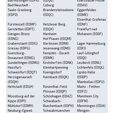
Bad Kissingen (EDFK)
(EDQE)
Ebersvalde-Finow
Bad Neustadt -
Coburg
(EDAV)
Saale-Grasberg
Brandensteinsebene
Eggenfelden
(EDFD)
(EDQC)
(EDME)
Elsenthal-Grafenau
Fürstenzell (EDMF)
Hetzleser Berg
(EDNF)
Gerstetten (EDPT)
(EDQX)
Frankfurt nad
Giengen-Brenz
Hienheim
Mohanem (EDDF)
(EDNG)
Hof Plauen (EDQM)
Grabenstaett (EDJG)
Illertissen (EDMI)
Lager Hammelburg
Griesau (EDPG)
Jesenwang (EDMJ)
(EDFJ)
Guenzburg-
Kempten - Durach
Lauf-Lillinghof
Donauried (EDMG)
(EDMK)
(EDQI)
Gundelfingen (EDMU)
Kirchdorf Inn (EDNK)
Leutkirch (EDNL)
Hassfurt-
Kleinhartpenning
Lichtenfels (EDQL)
Schweinfurt (EDQT)
Koenigsdorf
Lipsko Halle
Herzogenaurach
Kulmbach (EDQK)
(EDDP)
(EDQH)
Mainbullau (EDFU)
Hettstadt (EDGH)
Rosenthal-Field
Mainz - Finthen
Plössen (EDQP)
(EDFZ)
Moosburg auf der
Schönhagen (EDAZ)
Mannheim City
Kippe (EDPI)
Schwabach-
(EDFM)
Mühldorf (EDMY)
Buechenbach (EDPH)
Memmingen (EDJA)
Neuburg-Egweil
Schwabmuenchen
Mengen-