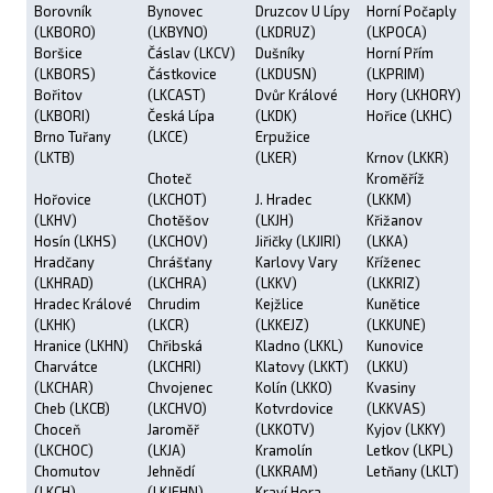
Borovník
Bynovec
Druzcov U Lípy
Horní Počaply
(LKBORO)
(LKBYNO)
(LKDRUZ)
(LKPOCA)
Boršice
Čáslav (LKCV)
Dušníky
Horní Přím
(LKBORS)
Částkovice
(LKDUSN)
(LKPRIM)
Bořitov
(LKCAST)
Dvůr Králové
Hory (LKHORY)
(LKBORI)
Česká Lípa
(LKDK)
Hořice (LKHC)
Brno Tuřany
(LKCE)
Erpužice
(LKTB)
(LKER)
Krnov (LKKR)
Choteč
Kroměříž
Hořovice
(LKCHOT)
J. Hradec
(LKKM)
(LKHV)
Chotěšov
(LKJH)
Křižanov
Hosín (LKHS)
(LKCHOV)
Jiřičky (LKJIRI)
(LKKA)
Hradčany
Chrášťany
Karlovy Vary
Kříženec
(LKHRAD)
(LKCHRA)
(LKKV)
(LKKRIZ)
Hradec Králové
Chrudim
Kejžlice
Kunětice
(LKHK)
(LKCR)
(LKKEJZ)
(LKKUNE)
Hranice (LKHN)
Chřibská
Kladno (LKKL)
Kunovice
Charvátce
(LKCHRI)
Klatovy (LKKT)
(LKKU)
(LKCHAR)
Chvojenec
Kolín (LKKO)
Kvasiny
Cheb (LKCB)
(LKCHVO)
Kotvrdovice
(LKKVAS)
Choceň
Jaroměř
(LKKOTV)
Kyjov (LKKY)
(LKCHOC)
(LKJA)
Kramolín
Letkov (LKPL)
Chomutov
Jehnědí
(LKKRAM)
Letňany (LKLT)
(LKCH)
(LKJEHN)
Kraví Hora