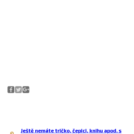
Ještě nemáte tričko, čepici, knihu apod. s