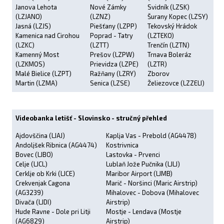
Janova Lehota
Nové Zámky
Svidník (LZSK)
(LZJANO)
(LZNZ)
Šurany Kopec (LZSY)
Jasná (LZJS)
Piešťany (LZPP)
Tekovský Hrádok
Kamenica nad Cirohou
Poprad - Tatry
(LZTEKO)
(LZKC)
(LZTT)
Trenčín (LZTN)
Kamenný Most
Prešov (LZPW)
Trnava Boleráz
(LZKMOS)
Prievidza (LZPE)
(LZTR)
Malé Bielice (LZPT)
Ražňany (LZRY)
Zborov
Martin (LZMA)
Senica (LZSE)
Želiezovce (LZZELI)
Videobanka letišť - Slovinsko - stručný přehled
Ajdovščina (LJAJ)
Kaplja Vas - Prebold (AG4478)
Andoljšek Ribnica (AG4474)
Kostrivnica
Bovec (LJBO)
Lastovka - Prvenci
Celje (LJCL)
Lublaň Jože Pučnika (LJLJ)
Cerklje ob Krki (LJCE)
Maribor Airport (LJMB)
Crekvenjak Cagona
Marič - Noršinci (Maric Airstrip)
(AG3239)
Mihalovec - Dobova (Mihalovec
Divača (LJDI)
Airstrip)
Hude Ravne - Dole pri Litji
Mostje - Lendava (Mostje
(AG6829)
Airstrip)