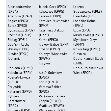
Aleksandrowice
Jelenia Gora (EPJG)
Leszno -
(EPBA)
Kakolewo (EPPG)
Strzyzewice (EPLS)
Arlamow (EPAR)
Kaniow (EPKW)
Lisie Katy (EPGI)
Bagicz (EPKG)
Katovice-Muchowiec
Lososina Dolna
Borsk (EPBO)
(EPKM)
(EPNL)
Bydgoszcz (EPBY)
Kazimierz Biskupi
Lubin (EPLU)
Czempin (EPCM)
(EPPK)
Miroslawice (EPMR)
Elblag (EPEL)
Korne (EPKO)
Mysliborz-Gizyn
Gdaňsk - Lecha
Krakov-Balice (EPKK)
(EPMY)
Walesy (EPDG)
Krosno (EPKR)
Nowy Targ (EPNT)
Gliwice (EPGL)
Kruszyn Wloclawka
Olesnica
Jastarnia
(EPWK)
Opole-Kamien Slaski
Krzywa
(EPKN)
Pobiednik (EPKP)
Opole-Polska Nowa
Kobylnica (EPPK)
Štětín Goleniow
Wies (EPOP)
Poznaň-Lawica
(EPSC)
(EPPO)
Toruň (EPTO)
Przywidz -
Varšava Babice
Katarynki (EPPD)
(EPBC)
Rybnik-
Varšava - Frédéric
Gotartowice
Chopin (EPWA)
(EPRG)
Vratislav (EPWR)
Sobienie (EPSJ)
Watorowo (EPWT)