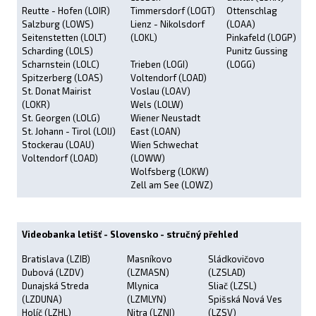
Reutte - Hofen (LOIR)
Timmersdorf (LOGT)
Ottenschlag
Salzburg (LOWS)
Lienz - Nikolsdorf
(LOAA)
Seitenstetten (LOLT)
(LOKL)
Pinkafeld (LOGP)
Scharding (LOLS)
Punitz Gussing
Scharnstein (LOLC)
Trieben (LOGI)
(LOGG)
Spitzerberg (LOAS)
Voltendorf (LOAD)
St. Donat Mairist
Voslau (LOAV)
(LOKR)
Wels (LOLW)
St. Georgen (LOLG)
Wiener Neustadt
St. Johann - Tirol (LOIJ)
East (LOAN)
Stockerau (LOAU)
Wien Schwechat
Voltendorf (LOAD)
(LOWW)
Wolfsberg (LOKW)
Zell am See (LOWZ)
Videobanka letišť - Slovensko - stručný přehled
Bratislava (LZIB)
Masníkovo
Sládkovičovo
Dubová (LZDV)
(LZMASN)
(LZSLAD)
Dunajská Streda
Mlynica
Sliač (LZSL)
(LZDUNA)
(LZMLYN)
Spišská Nová Ves
Holíč (LZHL)
Nitra (LZNI)
(LZSV)