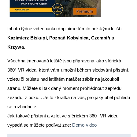
tohoto týdne videobanku doplníme těmito polskými letišti:
Kazimierz Biskupi, Poznaň Kobylnica, Czempiň
a
Krzywa
.
Všechna jmenovaná letiště jsou připravena jako sférická
360° VR videa, která vám umožní během sledování přistání,
vzletu či průletu nad letištěm natáčet záběr na jakoukoli
stranu. Můžete si tak daný moment prohlédnout zepředu,
zezadu, z boku... Je to zkrátka na vás, pro jaký úhel pohledu
se rozhodnete.
Jak takové přistání a vzlet ve sférickém 360° VR videu
vypadá se můžete podívat zde:
Demo video