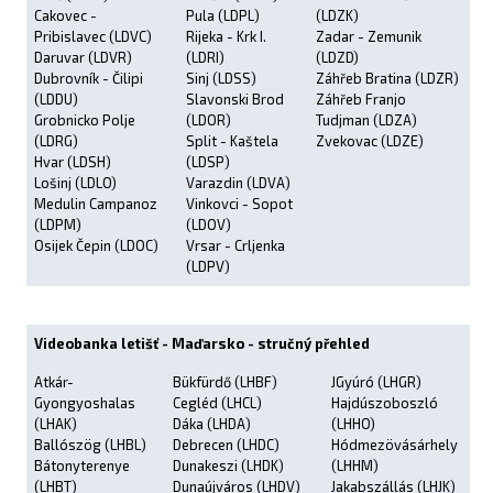
Cakovec -
Pula (LDPL)
(LDZK)
Pribislavec (LDVC)
Rijeka - Krk I.
Zadar - Zemunik
Daruvar (LDVR)
(LDRI)
(LDZD)
Dubrovník - Čilipi
Sinj (LDSS)
Záhřeb Bratina (LDZR)
(LDDU)
Slavonski Brod
Záhřeb Franjo
Grobnicko Polje
(LDOR)
Tudjman (LDZA)
(LDRG)
Split - Kaštela
Zvekovac (LDZE)
Hvar (LDSH)
(LDSP)
Lošinj (LDLO)
Varazdin (LDVA)
Medulin Campanoz
Vinkovci - Sopot
(LDPM)
(LDOV)
Osijek Čepin (LDOC)
Vrsar - Crljenka
(LDPV)
Videobanka letišť - Maďarsko - stručný přehled
Atkár-
Bükfürdő (LHBF)
JGyúró (LHGR)
Gyongyoshalas
Cegléd (LHCL)
Hajdúszoboszló
(LHAK)
Dáka (LHDA)
(LHHO)
Ballószög (LHBL)
Debrecen (LHDC)
Hódmezövásárhely
Bátonyterenye
Dunakeszi (LHDK)
(LHHM)
(LHBT)
Dunaújváros (LHDV)
Jakabszállás (LHJK)