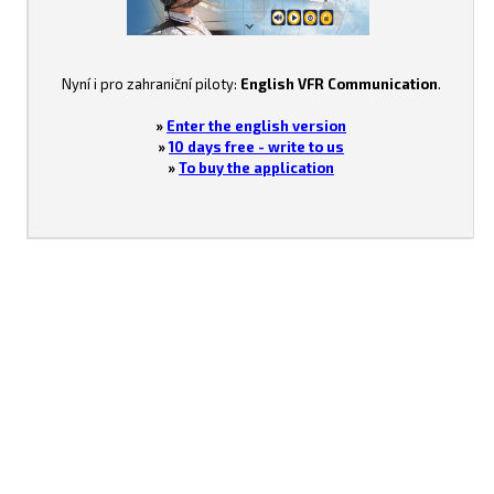
Nyní i pro zahraniční piloty:
English VFR Communication
.
»
Enter the english version
»
10 days free - write to us
»
To buy the application