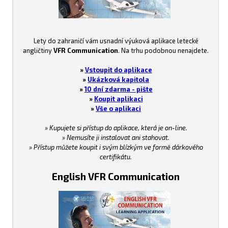
Lety do zahraničí vám usnadní výuková aplikace letecké
angličtiny
VFR Communication
. Na trhu podobnou nenajdete.
»
Vstoupit do aplikace
»
Ukázková kapitola
»
10 dní zdarma - pište
»
Koupit aplikaci
»
Vše o aplikaci
» Kupujete si přístup do aplikace, která je on-line.
» Nemusíte ji instalovat ani stahovat.
» Přístup můžete koupit i svým blízkým ve formě dárkového
certifikátu.
English VFR Communication