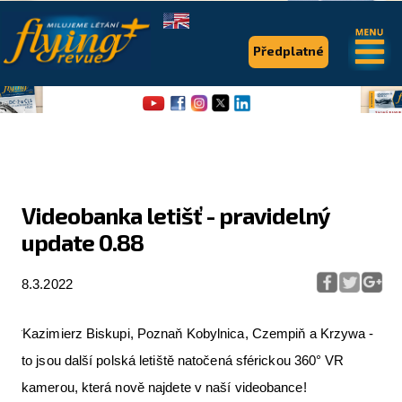
.
.
Předplatné
Videobanka letišť - pravidelný
update 0.88
Flying Revue
Články
8.3.2022
Expedice
Kazimierz Biskupi, Poznaň Kobylnica, Czempiň a Krzywa -
Pro piloty
to jsou další polská letiště natočená sférickou 360° VR
Série & speciály
kamerou, která nově najdete v naší videobance!