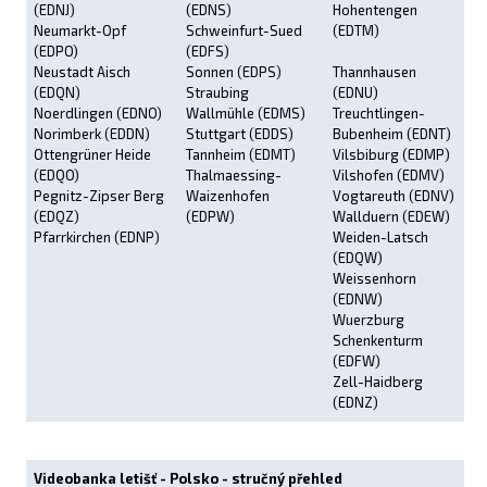
(EDNJ)
(EDNS)
Hohentengen
Neumarkt-Opf
Schweinfurt-Sued
(EDTM)
(EDPO)
(EDFS)
Neustadt Aisch
Sonnen (EDPS)
Thannhausen
(EDQN)
Straubing
(EDNU)
Noerdlingen (EDNO)
Wallmühle (EDMS)
Treuchtlingen-
Norimberk (EDDN)
Stuttgart (EDDS)
Bubenheim (EDNT)
Ottengrüner Heide
Tannheim (EDMT)
Vilsbiburg (EDMP)
(EDQO)
Thalmaessing-
Vilshofen (EDMV)
Pegnitz-Zipser Berg
Waizenhofen
Vogtareuth (EDNV)
(EDQZ)
(EDPW)
Wallduern (EDEW)
Pfarrkirchen (EDNP)
Weiden-Latsch
(EDQW)
Weissenhorn
(EDNW)
Wuerzburg
Schenkenturm
(EDFW)
Zell-Haidberg
(EDNZ)
Videobanka letišť - Polsko - stručný přehled