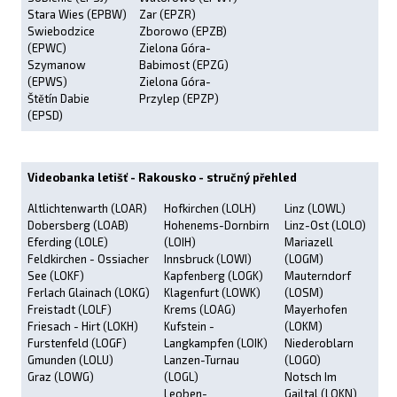
Stara Wies (EPBW)
Zar (EPZR)
Swiebodzice
Zborowo (EPZB)
(EPWC)
Zielona Góra-
Szymanow
Babimost (EPZG)
(EPWS)
Zielona Góra-
Štětín Dabie
Przylep (EPZP)
(EPSD)
Videobanka letišť - Rakousko - stručný přehled
Altlichtenwarth (LOAR)
Hofkirchen (LOLH)
Linz (LOWL)
Dobersberg (LOAB)
Hohenems-Dornbirn
Linz-Ost (LOLO)
Eferding (LOLE)
(LOIH)
Mariazell
Feldkirchen - Ossiacher
Innsbruck (LOWI)
(LOGM)
See (LOKF)
Kapfenberg (LOGK)
Mauterndorf
Ferlach Glainach (LOKG)
Klagenfurt (LOWK)
(LOSM)
Freistadt (LOLF)
Krems (LOAG)
Mayerhofen
Friesach - Hirt (LOKH)
Kufstein -
(LOKM)
Furstenfeld (LOGF)
Langkampfen (LOIK)
Niederoblarn
Gmunden (LOLU)
Lanzen-Turnau
(LOGO)
Graz (LOWG)
(LOGL)
Notsch Im
Leoben-
Gailtal (LOKN)