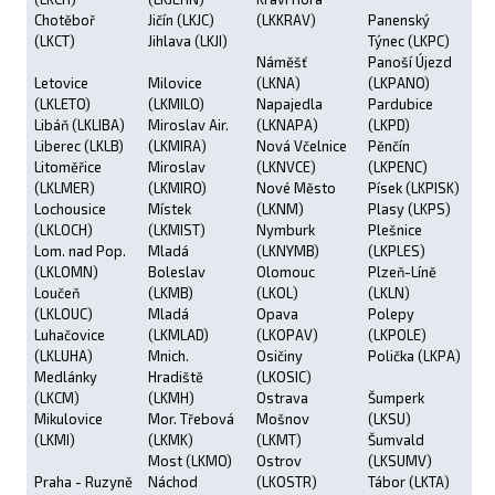
Chotěboř
Jičín (LKJC)
(LKKRAV)
Panenský
(LKCT)
Jihlava (LKJI)
Týnec (LKPC)
Náměšť
Panoší Újezd
Letovice
Milovice
(LKNA)
(LKPANO)
(LKLETO)
(LKMILO)
Napajedla
Pardubice
Libáň (LKLIBA)
Miroslav Air.
(LKNAPA)
(LKPD)
Liberec (LKLB)
(LKMIRA)
Nová Včelnice
Pěnčín
Litoměřice
Miroslav
(LKNVCE)
(LKPENC)
(LKLMER)
(LKMIRO)
Nové Město
Písek (LKPISK)
Lochousice
Místek
(LKNM)
Plasy (LKPS)
(LKLOCH)
(LKMIST)
Nymburk
Plešnice
Lom. nad Pop.
Mladá
(LKNYMB)
(LKPLES)
(LKLOMN)
Boleslav
Olomouc
Plzeň-Líně
Loučeň
(LKMB)
(LKOL)
(LKLN)
(LKLOUC)
Mladá
Opava
Polepy
Luhačovice
(LKMLAD)
(LKOPAV)
(LKPOLE)
(LKLUHA)
Mnich.
Osičiny
Polička (LKPA)
Medlánky
Hradiště
(LKOSIC)
(LKCM)
(LKMH)
Ostrava
Šumperk
Mikulovice
Mor. Třebová
Mošnov
(LKSU)
(LKMI)
(LKMK)
(LKMT)
Šumvald
Most (LKMO)
Ostrov
(LKSUMV)
Praha - Ruzyně
Náchod
(LKOSTR)
Tábor (LKTA)