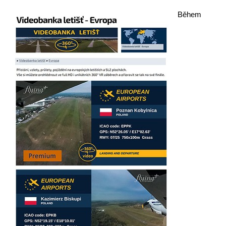
Letecká videa
Během
Aktuální FR + archiv
Letecká muzea
VFR Communication app
The SAFE Guide app
Nabídky práce v letectví
Inzerujte s námi
E-SHOP