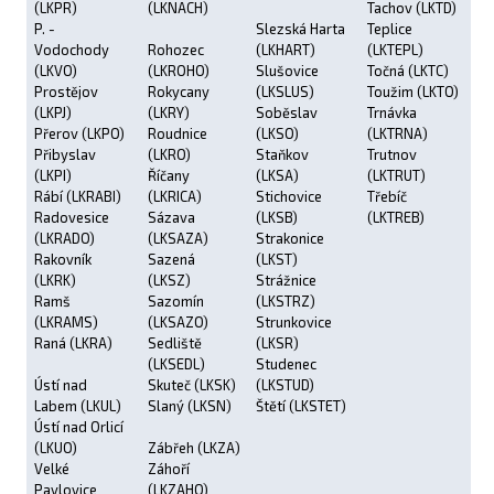
(LKPR)
(LKNACH)
Tachov (LKTD)
P. -
Slezská Harta
Teplice
Vodochody
Rohozec
(LKHART)
(LKTEPL)
(LKVO)
(LKROHO)
Slušovice
Točná (LKTC)
Prostějov
Rokycany
(LKSLUS)
Toužim (LKTO)
(LKPJ)
(LKRY)
Soběslav
Trnávka
Přerov (LKPO)
Roudnice
(LKSO)
(LKTRNA)
Přibyslav
(LKRO)
Staňkov
Trutnov
(LKPI)
Říčany
(LKSA)
(LKTRUT)
Rábí (LKRABI)
(LKRICA)
Stichovice
Třebíč
Radovesice
Sázava
(LKSB)
(LKTREB)
(LKRADO)
(LKSAZA)
Strakonice
Rakovník
Sazená
(LKST)
(LKRK)
(LKSZ)
Strážnice
Ramš
Sazomín
(LKSTRZ)
(LKRAMS)
(LKSAZO)
Strunkovice
Raná (LKRA)
Sedliště
(LKSR)
(LKSEDL)
Studenec
Ústí nad
Skuteč (LKSK)
(LKSTUD)
Labem (LKUL)
Slaný (LKSN)
Štětí (LKSTET)
Ústí nad Orlicí
(LKUO)
Zábřeh (LKZA)
Velké
Záhoří
Pavlovice
(LKZAHO)