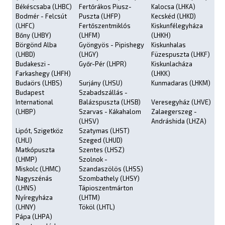
Békéscsaba (LHBC)
Fertőrákos Piusz-
Kalocsa (LHKA)
Bodmér - Felcsút
Puszta (LHFP)
Kecskéd (LHKD)
(LHFC)
Fertőszentmiklós
Kiskunfélegyháza
Bőny (LHBY)
(LHFM)
(LHKH)
Börgönd Alba
Gyöngyös - Pipishegy
Kiskunhalas
(LHBD)
(LHGY)
Füzespuszta (LHKF)
Budakeszi -
Győr-Pér (LHPR)
Kiskunlacháza
Farkashegy (LHFH)
(LHKK)
Budaörs (LHBS)
Surjány (LHSU)
Kunmadaras (LHKM)
Budapest
Szabadszállás -
International
Balázspuszta (LHSB)
Veresegyház (LHVE)
(LHBP)
Szarvas - Kákahalom
Zalaegerszeg -
(LHSV)
Andráshida (LHZA)
Lipót, Szigetköz
Szatymas (LHST)
(LHLI)
Szeged (LHUD)
Matkópuszta
Szentes (LHSZ)
(LHMP)
Szolnok -
Miskolc (LHMC)
Szandaszölös (LHSS)
Nagyszénás
Szombathely (LHSY)
(LHNS)
Tápioszentmárton
Nyíregyháza
(LHTM)
(LHNY)
Tököl (LHTL)
Pápa (LHPA)