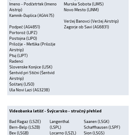
Imeno - Podčetrtek (Imeno
Murska Sobota (LJMS)
Aistrip)
Novo Mesto (LJNM)
Kamnik-Duplica (AG4475)
Veržej Banovci (Veržej Airstrip)
Podpeč (AG4851)
Zagorje ob Savi (AG6831)
Portorož (LJPZ)
Postojna (LJPO)
Priložje - Metlika (Priložje
Airstrip)
Ptuj (LJPT)
Radenci
Slovenske Konjice (LJSK)
Šentvid pri Stični (Šentvid
Airstrip)
Šoštanj (LJSO)
Ula Novi Lazi (AG3238)
Videobanka letišť - Švýcarsko - stručný přehled
Bad Ragaz (LSZE)
Langenthal
Saanen (LSGK)
Bern-Belp (LSZB)
(LSPL)
Schaffhausen (LSPF)
Bex (LSGB)
Locarno (LSZL)
Sion (LSGS)