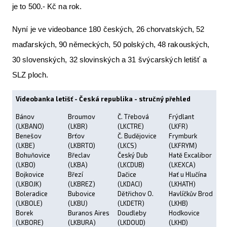
je to 500.- Kč na rok.
Nyní je ve videobance 180 českých, 26 chorvatských, 52
maďarských, 90 německých, 50 polských, 48 rakouských,
30 slovenských, 32 slovinských a 31 švýcarských letišť a
SLZ ploch.
Videobanka letišť - Česká republika - stručný přehled
Bánov
Broumov
Č. Třebová
Frýdlant
(LKBANO)
(LKBR)
(LKCTRE)
(LKFR)
Benešov
Brťov
Č. Budějovice
Frymburk
(LKBE)
(LKBRTO)
(LKCS)
(LKFRYM)
Bohuňovice
Břeclav
Český Dub
Hatě Excalibor
(LKBO)
(LKBA)
(LKCDUB)
(LKEXCA)
Bojkovice
Březí
Dačice
Hať u Hlučína
(LKBOJK)
(LKBREZ)
(LKDACI)
(LKHATH)
Boleradice
Bubovice
Dětřichov O.
Havlíčkův Brod
(LKBOLE)
(LKBU)
(LKDETR)
(LKHB)
Borek
Buranos Aires
Doudleby
Hodkovice
(LKBORE)
(LKBURA)
(LKDOUD)
(LKHD)