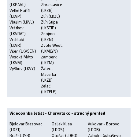
(LKPAVL)
Zbraslavice
Velké Poříčí
(LKZB)
(LKVP)
Zlín (LKZL)
Vlašim (LKVL)
Zlín Štípa
Vrátkov
(LKSTIP)
(LKVRAT)
Znojmo
Vrchlabí
(LKZN)
(LKVR)
Zvole West.
Všeň (LKVSEN)
(LKMLYN)
Vysoké Mýto
Žamberk
(LKVM)
(LKZM)
Vyškov (LKVY)
Žatec -
Macerka
(LKZD)
Želeč
(LKZELE)
Videobanka letišť - Chorvatsko - stručný přehled
Bjelovar Brezovac
Osijek Klisa
Vukovar - Borovo
(LDZJ)
(LDOS)
(LDOB)
Brač (LDSB)
Otočac (LDRO)
Zabok - Gubaševo