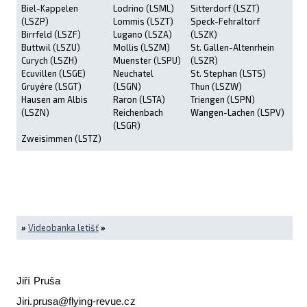
Biel-Kappelen
Lodrino (LSML)
Sitterdorf (LSZT)
(LSZP)
Lommis (LSZT)
Speck-Fehraltorf
Birrfeld (LSZF)
Lugano (LSZA)
(LSZK)
Buttwil (LSZU)
Mollis (LSZM)
St. Gallen-Altenrhein
Curych (LSZH)
Muenster (LSPU)
(LSZR)
Ecuvillen (LSGE)
Neuchatel
St. Stephan (LSTS)
Gruyére (LSGT)
(LSGN)
Thun (LSZW)
Hausen am Albis
Raron (LSTA)
Triengen (LSPN)
(LSZN)
Reichenbach
Wangen-Lachen (LSPV)
(LSGR)
Zweisimmen (LSTZ)
»
Videobanka letišť
»
Jiří Pruša
Jiri.prusa@flying-revue.cz