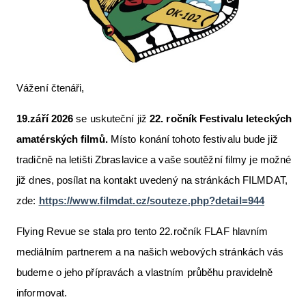
Letecká videa
Aktuální FR + archiv
Letecká muzea
Vážení čtenáři,
VFR Communication app
19.září 2026
se uskuteční již
22. ročník Festivalu leteckých
The SAFE Guide app
amatérských filmů.
Místo konání tohoto festivalu bude již
Nabídky práce v letectví
tradičně na letišti Zbraslavice a vaše soutěžní filmy je možné
Inzerujte s námi
již dnes, posílat na kontakt uvedený na stránkách FILMDAT,
zde:
https://www.filmdat.cz/souteze.php?detail=944
E-SHOP
Flying Revue se stala pro tento 22.ročník FLAF hlavním
mediálním partnerem a na našich webových stránkách vás
budeme o jeho přípravách a vlastním průběhu pravidelně
informovat.