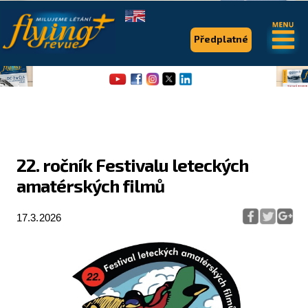
.
.
Předplatné
22. ročník Festivalu leteckých
amatérských filmů
Flying Revue
Články
17.3.2026
Expedice
Pro piloty
Série & speciály