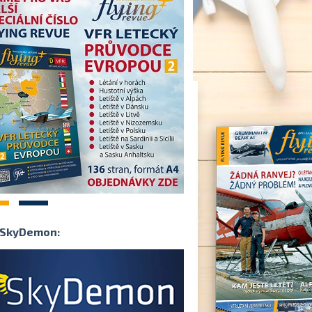
2
SkyDemon: