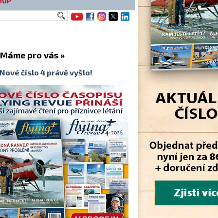
HOP
me pro vás »
Nové číslo 4 právě vyšlo!