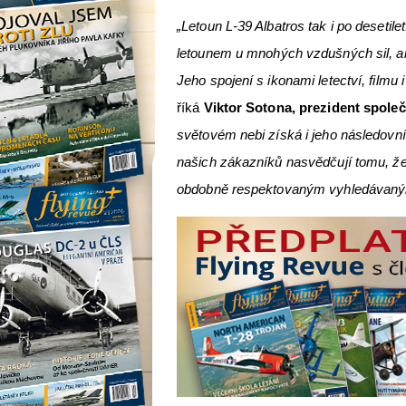
„Letoun L-39 Albatros tak i po deseti
letounem u mnohých vzdušných sil, a
Jeho spojení s ikonami letectví, filmu
říká
Viktor Sotona, prezident
společ
světovém nebi získá i jeho následovní
našich zákazníků nasvědčují tomu, že
obdobně respektovaným vyhledávaným 