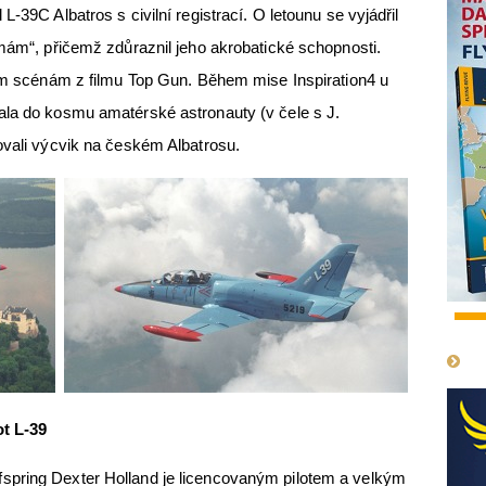
-39C Albatros s civilní registrací. O letounu se vyjádřil
 mám“, přičemž zdůraznil jeho akrobatické schopnosti.
ním scénám z filmu Top Gun. Během mise Inspiration4 u
ala do kosmu amatérské astronauty (v čele s J.
ovali výcvik na českém Albatrosu.
1
ot L-39
spring Dexter Holland je licencovaným pilotem a velkým