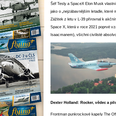
Šéf Tesly a SpaceX Elon Musk vlastnil L
jako o „nejzábavnějším letadle, které
Zážitek z letu v L-39 přirovnal k akč
Space X, která v roce 2021 poprvé vz
Isaacmanem), všichni civilisté absolv
Dexter Holland: Rocker, vědec a pil
Frontman punkrockové kapely The Off