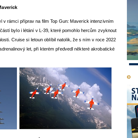
Maverick
 v rámci příprav na film Top Gun: Maverick intenzivním
ástí bylo i létání v L-39, které pomohlo hercům zvyknout
osti. Cruise si letoun oblíbil natolik, že s ním v roce 2022
renalinový let, při kterém předvedl některé akrobatické
1