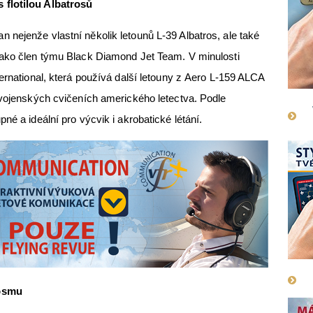
 flotilou Albatrosů
nejenže vlastní několik letounů L-39 Albatros, ale také
jako člen týmu Black Diamond Jet Team. V minulosti
ernational, která používá další letouny z Aero L-159 ALCA
 vojenských cvičeních amerického letectva. Podle
né a ideální pro výcvik i akrobatické létání.
kosmu