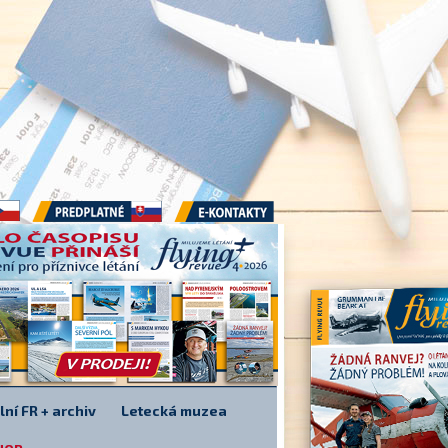
Předplatné
E-kontakty
lní FR + archiv
Letecká muzea