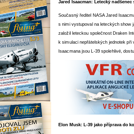
Jared Isaacman: Letecký nadšenec s
Současný ředitel NASA Jared Isaacman 
s nimi vystupoval na leteckých show 
založil leteckou společnost Draken Int
k simulaci nepřátelských jednotek při
Isaacmana jsou L-39 spolehlivé, dostup
Elon Musk: L-39 jako příprava do 