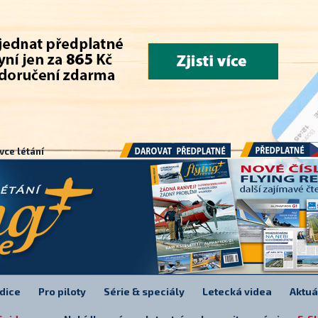
.
vce létání
Předplatné
Darovat předplatné
dice
Pro piloty
Série & speciály
Letecká videa
Aktuá