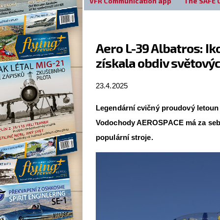
VFR Communication app
The SAFE 
Aero L-39 Albatros: I
získala obdiv světový
23.4.2025
Legendární cvičný proudový letoun 
Vodochody AEROSPACE má za sebou v
populární stroje.