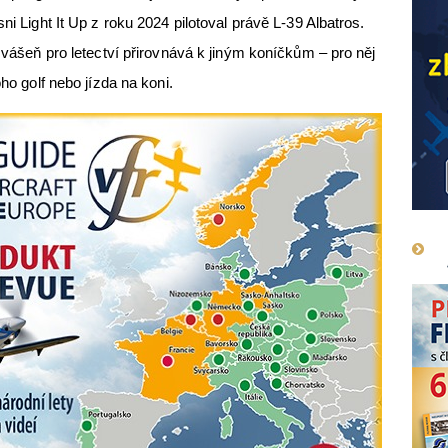
ni Light It Up z roku 2024 pilotoval právě L-39 Albatros.
u vášeň pro letectví přirovnává k jiným koníčkům – pro něj
oho golf nebo jízda na koni.