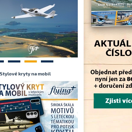
2
3
4
Stylové kryty na mobil