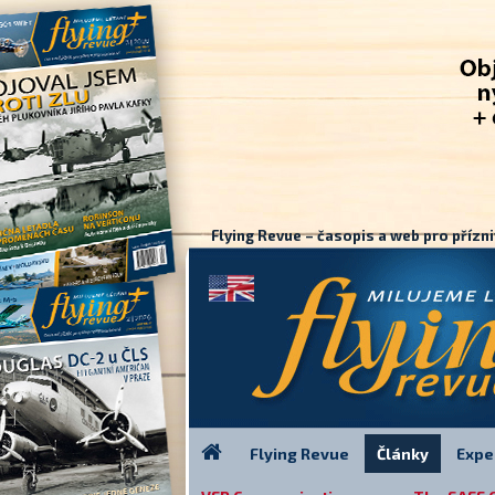
Flying Revue – časopis a web pro přízni
Flying Revue
Články
Expe