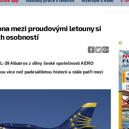
Guide app
Nabídky práce v letectví
Inzerujte s námi
E-S
kona mezi proudovými letouny si
Má
ch osobností
L-39 Albatros z dílny české společnosti AERO
íce než padesátiletou historii a stále patří mezi