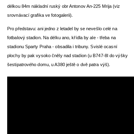
délkou 84m nákladní ruský obr Antonov An-225 Mrija (viz
srovnávací grafika ve fotogalerii).
Pro představu: ani jedno z letadel by se nevešlo celé na
fotbalový stadion. Na délku ano, křídla by ale - třeba na
stadionu Sparty Praha - obsadila i tribuny. Svislé ocasní
plochy by pak vysoko čněly nad stadion (u B747-8I do výšky
šestipatrového domu, u A380 ještě o dvě patra výš).