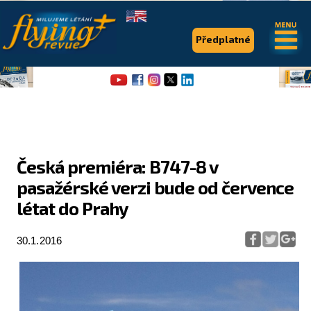
.
.
Předplatné
Česká premiéra: B747-8 v
pasažérské verzi bude od července
Flying Revue
létat do Prahy
Články
30.1.2016
Expedice
Pro piloty
Série & speciály