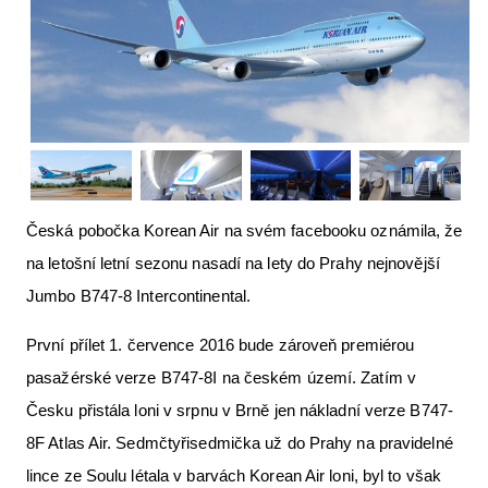
Letecká videa
Aktuální FR + archiv
Letecká muzea
VFR Communication app
The SAFE Guide app
Česká pobočka Korean Air na svém facebooku oznámila, že
Nabídky práce v letectví
na letošní letní sezonu nasadí na lety do Prahy nejnovější
Inzerujte s námi
Jumbo B747-8 Intercontinental.
E-SHOP
První přílet 1. července 2016 bude zároveň premiérou
pasažérské verze B747-8I na českém území. Zatím v
Česku přistála loni v srpnu v Brně jen nákladní verze B747-
8F Atlas Air. Sedmčtyřisedmička už do Prahy na pravidelné
lince ze Soulu létala v barvách Korean Air loni, byl to však