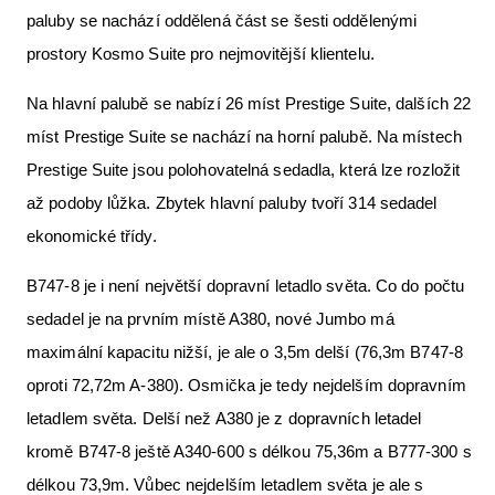
paluby se nachází oddělená část se šesti oddělenými
prostory Kosmo Suite pro nejmovitější klientelu.
Na hlavní palubě se nabízí 26 míst Prestige Suite, dalších 22
míst Prestige Suite se nachází na horní palubě. Na místech
Prestige Suite jsou polohovatelná sedadla, která lze rozložit
až podoby lůžka. Zbytek hlavní paluby tvoří 314 sedadel
ekonomické třídy.
B747-8 je i není největší dopravní letadlo světa. Co do počtu
sedadel je na prvním místě A380, nové Jumbo má
maximální kapacitu nižší, je ale o 3,5m delší (76,3m B747-8
oproti 72,72m A-380). Osmička je tedy nejdelším dopravním
letadlem světa. Delší než A380 je z dopravních letadel
kromě B747-8 ještě A340-600 s délkou 75,36m a B777-300 s
délkou 73,9m. Vůbec nejdelším letadlem světa je ale s