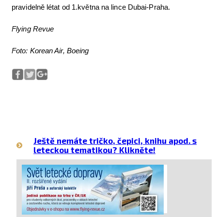
pravidelně létat od 1.května na lince Dubai-Praha.
Flying Revue
Foto: Korean Air, Boeing
Ještě nemáte tričko, čepici, knihu apod. s
leteckou tematikou? Klikněte!