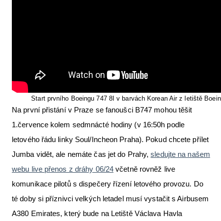
Start prvního Boeingu 747 8I v barvách Korean Air z letiště Boei
Na první přistání v Praze se fanoušci B747 mohou těšit
1.července kolem sedmnácté hodiny (v 16:50h podle
letového řádu linky Soul/Incheon Praha). Pokud chcete přílet
Jumba vidět, ale nemáte čas jet do Prahy,
sledujte na našem
webu live přenos z dráhy 06/24
včetně rovněž live
komunikace pilotů s dispečery řízení letového provozu. Do
té doby si příznivci velkých letadel musí vystačit s Airbusem
A380 Emirates, který bude na Letiště Václava Havla