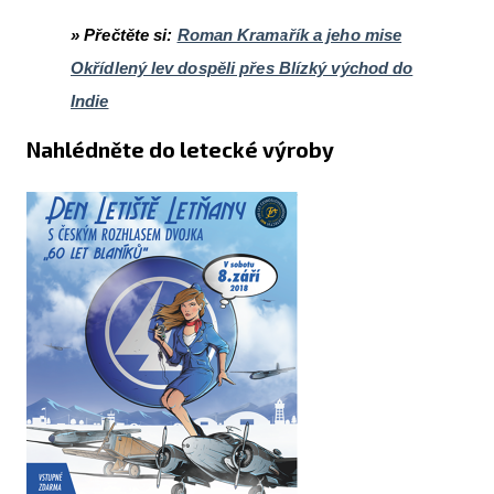
» Přečtěte si:
Roman Kramařík a jeho mise
Okřídlený lev dospěli přes Blízký východ do
Indie
Nahlédněte do letecké výroby