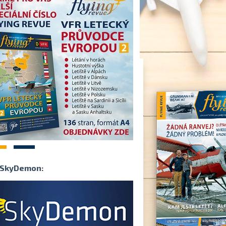
2
SkyDemon: