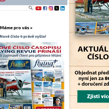
HOP
me pro vás »
Nové číslo 4 právě vyšlo!