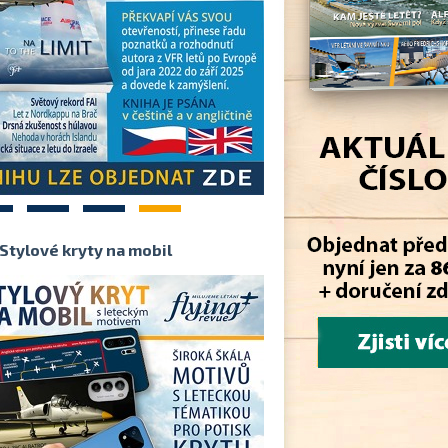
2
3
4
Stylové kryty na mobil