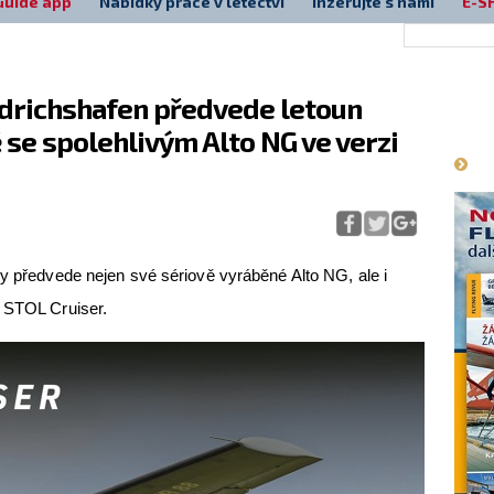
Guide app
Nabídky práce v letectví
Inzerujte s námi
E-S
iedrichshafen předvede letoun
Má
 se spolehlivým Alto NG ve verzi
ly předvede nejen své sériově vyráběné Alto NG, ale i
u STOL Cruiser.