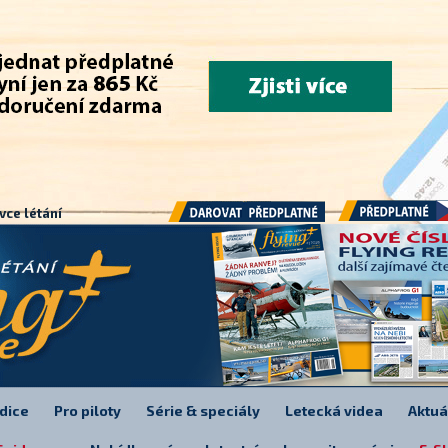
.
vce létání
Předplatné
Darovat předplatné
dice
Pro piloty
Série & speciály
Letecká videa
Aktuá