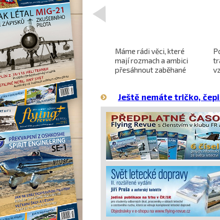
<
Projekt nadzvukového
Máme rádi věci, které
P
letounu X-59 QueSST
mají rozmach a ambici
t
o
směřuje k prvnímu letu
přesáhnout zaběhané
v
hranice
Ještě nemáte tričko, čepi