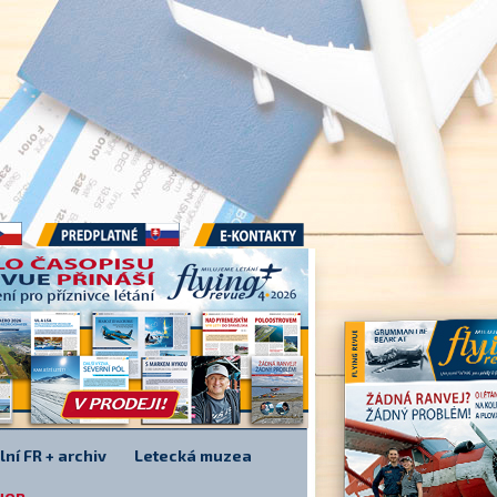
Předplatné
E-kontakty
lní FR + archiv
Letecká muzea