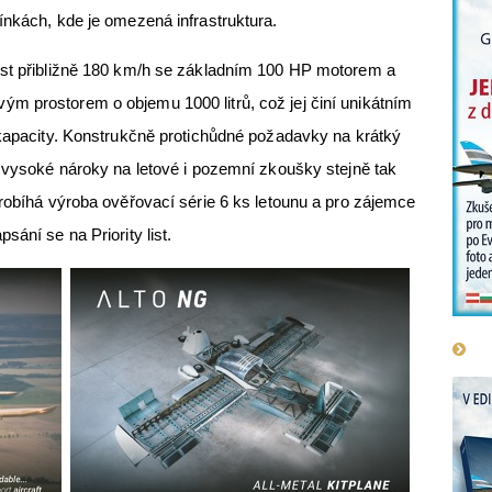
ínkách, kde je omezená infrastruktura.
ost přibližně 180 km/h se základním 100 HP motorem a
m prostorem o objemu 1000 litrů, což jej činí unikátním
 kapacity. Konstrukčně protichůdné požadavky na krátký
u vysoké nároky na letové i pozemní zkoušky stejně tak
probíhá výroba ověřovací série 6 ks letounu a pro zájemce
sání se na Priority list.