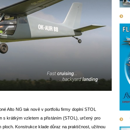
né Alto NG tak nově v portfoliu firmy doplní STOL
oun s krátkým vzletem a přistáním (STOL), určený pro
ploch. Konstrukce klade důraz na praktičnost, užitnou