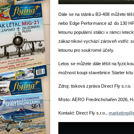
Dále se na stánku B3-408 můžete těši
nebo Edge Performance až do 130 HP. 
letounu populární stálici v rámci lete
zákazníkovi vychází zároveň vstříc so
letounu pro soukromé účely.
Letos se můžete dále těšit na fyzickou
možnost koupi stavebnice Starter kit
Zdroj: tisková zpráva Direct Fly s.r.o.
Místo: AERO Friedrichshafen 2026, H
Kontakt: Direct Fly s.r.o.,
marketing@di