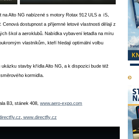
t na Alto NG nabízené s motory Rotax 912 ULS a iS,
Cenová dostupnost a příjemné letové vlastnosti dělají z
ckých škol a aeroklubů. Nabídka vybavení letadla na míru
ukromým vlastníkům, kteří hledají optimální volbu
 ukázku stavby křídla Alto NG, a k dispozici bude též
1
u směrového kormidla.
ala B3, stánek 408,
www.aero-expo.com
rectfly.cz
,
www.directfly.cz