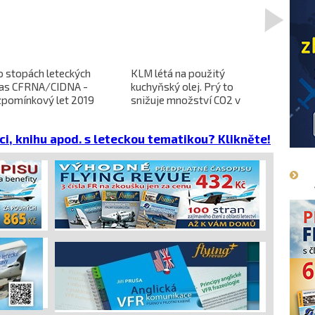
>
o stopách leteckých
KLM létá na použitý
L-610 no
ras CFRNA/CIDNA -
kuchyňský olej. Prý to
předběžn
zpomínkový let 2019
snižuje množství CO2 v
dokončen
emisích
dopravců 
projekt 
ci, knihu apod. s leteckou tematikou? Klikněte!
cena