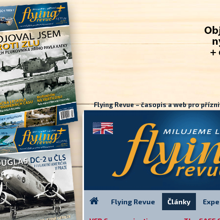
Flying Revue – časopis a web pro přízni
Flying Revue
Články
Expe