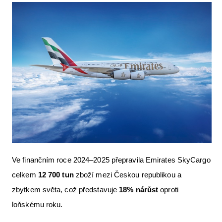
Letecká videa
Aktuální FR + archiv
Letecká muzea
VFR Communication app
The SAFE Guide app
Nabídky práce v letectví
Inzerujte s námi
E-SHOP
Ve finančním roce 2024–2025 přepravila Emirates SkyCargo
celkem
12 700 tun
zboží mezi Českou republikou a
zbytkem světa, což představuje
18% nárůst
oproti
loňskému roku.