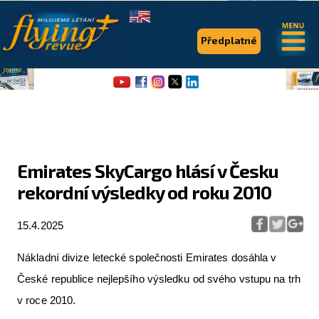
.
.
Předplatné
Emirates SkyCargo hlásí v Česku
rekordní výsledky od roku 2010
Flying Revue
Články
15.4.2025
Expedice
Nákladní divize letecké společnosti Emirates dosáhla v
Pro piloty
České republice nejlepšího výsledku od svého vstupu na trh
v roce 2010.
Série & speciály