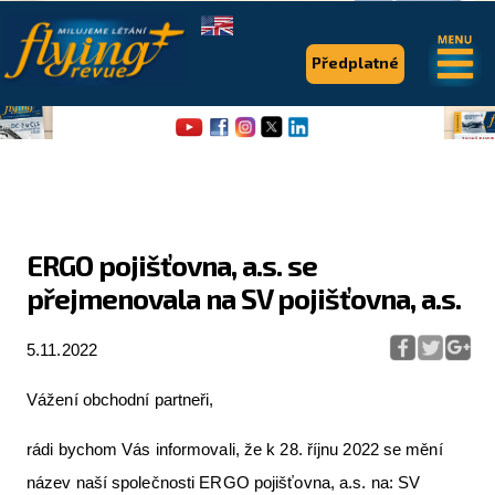
.
.
Předplatné
ERGO pojišťovna, a.s. se
přejmenovala na SV pojišťovna, a.s.
Flying Revue
Články
5.11.2022
Expedice
Vážení obchodní partneři,
Pro piloty
rádi bychom Vás informovali, že k 28. říjnu 2022 se mění
Série & speciály
název naší společnosti ERGO pojišťovna, a.s. na: SV