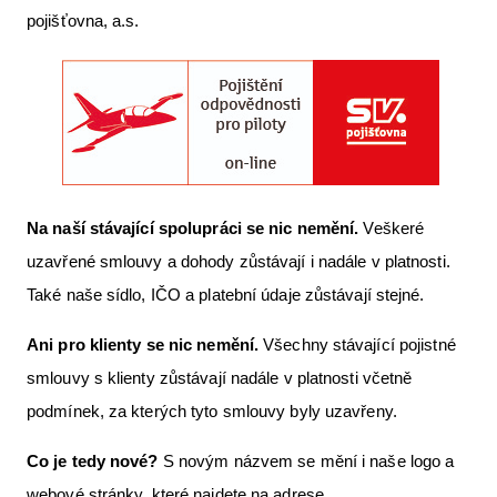
pojišťovna, a.s.
Letecká videa
Aktuální FR + archiv
Letecká muzea
VFR Communication app
The SAFE Guide app
Na naší stávající spolupráci se nic nemění.
Veškeré
Nabídky práce v letectví
uzavřené smlouvy a dohody zůstávají i nadále v platnosti.
Inzerujte s námi
Také naše sídlo, IČO a platební údaje zůstávají stejné.
E-SHOP
Ani pro klienty se nic nemění.
Všechny stávající pojistné
smlouvy s klienty zůstávají nadále v platnosti včetně
podmínek, za kterých tyto smlouvy byly uzavřeny.
Co je tedy nové?
S novým názvem se mění i naše logo a
webové stránky, které najdete na adrese