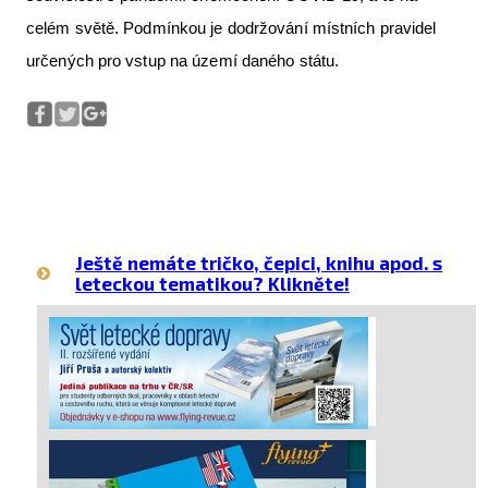
celém světě. Podmínkou je dodržování místních pravidel
určených pro vstup na území daného státu.
Ještě nemáte tričko, čepici, knihu apod. s
leteckou tematikou? Klikněte!