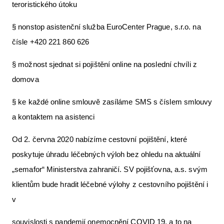
teroristického útoku
§ nonstop asistenční služba EuroCenter Prague, s.r.o. na
čísle +420 221 860 626
§ možnost sjednat si pojištění online na poslední chvíli z
domova
§ ke každé online smlouvě zasíláme SMS s číslem smlouvy
a kontaktem na asistenci
Od 2. června 2020 nabízíme cestovní pojištění, které
poskytuje úhradu léčebných výloh bez ohledu na aktuální
„semafor“ Ministerstva zahraničí. SV pojišťovna, a.s. svým
klientům bude hradit léčebné výlohy z cestovního pojištění i
v
souvislosti s pandemií onemocnění COVID 19, a to na