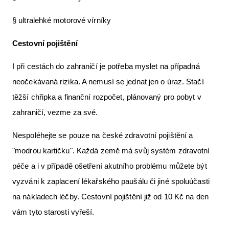
§ ultralehké motorové vírníky
Cestovní pojištění
I při cestách do zahraničí je potřeba myslet na případná
neočekávaná rizika. A nemusí se jednat jen o úraz. Stačí
těžší chřipka a finanční rozpočet, plánovaný pro pobyt v
zahraničí, vezme za své.
Nespoléhejte se pouze na české zdravotní pojištění a
"modrou kartičku". Každá země má svůj systém zdravotní
péče a i v případě ošetření akutního problému můžete být
vyzváni k zaplacení lékařského paušálu či jiné spoluúčasti
na nákladech léčby. Cestovní pojištění již od 10 Kč na den
vám tyto starosti vyřeší.