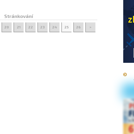
Stránkování
20
21
22
23
24
25
26
>