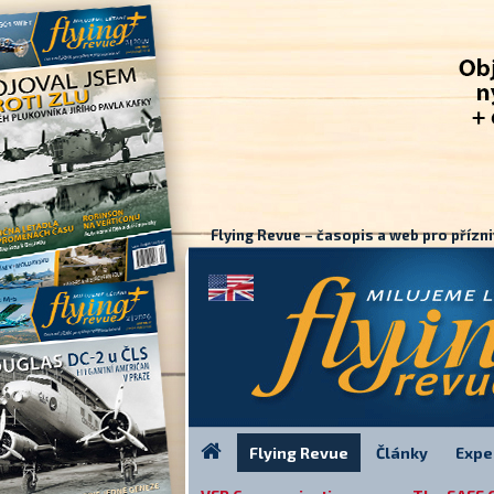
Flying Revue – časopis a web pro přízni
Flying Revue
Články
Expe