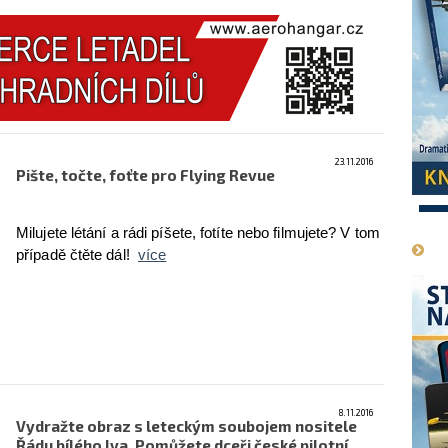
23.11.2016
Pište, točte, foťte pro Flying Revue
1
Milujete létání a rádi píšete, fotíte nebo filmujete? V tom
případě čtěte dál!
více
8.11.2016
Vydražte obraz s leteckým soubojem nositele
Řádu bílého lva. Pomůžete dceři české pilotní