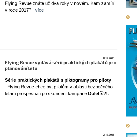
Flying Revue znáte už dva roky v novém. Kam zamíří
v roce 2017?
více
8.12.2016
Flying Revue vydává sérii praktických plakátů pro
plánování letu
Série praktických plakátů s piktogramy pro piloty
Flying Revue chce být pilotům v oblasti bezpečného
létání prospěšná i po skončení kampaně
Doletíš?!
.
Přichází proto nyní se sérií šesti praktických plakátů,
které může každé letiště či pilot využívat v denní
letecké praxi.
více
2.12.2016