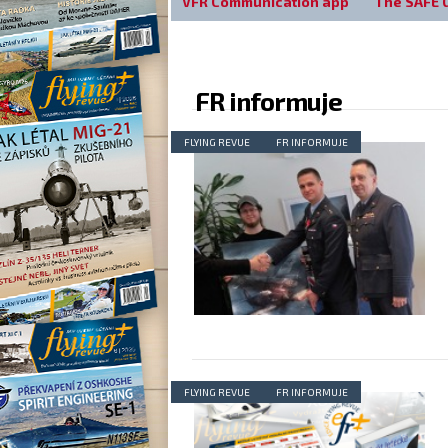
VFR Communication app
The SAFE 
FR informuje
FLYING REVUE
FR INFORMUJE
FLYING REVUE
FR INFORMUJE