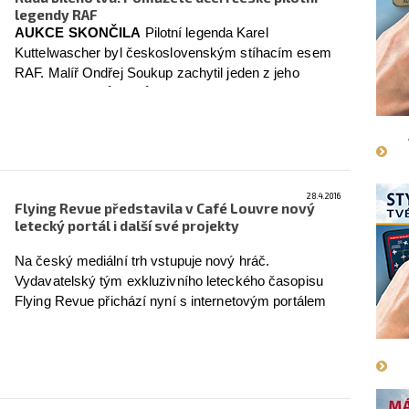
legendy RAF
AUKCE SKONČILA
Pilotní legenda Karel
Kuttelwascher byl československým stíhacím esem
RAF. Malíř Ondřej Soukup zachytil jeden z jeho
nočních soubojů na působivém obraze, který věnoval
do aukce, jejíž výtěžek půjde na léčbu dcery Karla
Kuttelwaschera. Pomoci můžete i vy.
více
28.4.2016
Flying Revue představila v Café Louvre nový
letecký portál i další své projekty
Na český mediální trh vstupuje nový hráč.
Vydavatelský tým exkluzivního leteckého časopisu
Flying Revue přichází nyní s internetovým portálem
Flying Revue.cz
, jehož obsah a cíle tým prezentoval
ve středu 27. dubna 2016 na
tiskové konferenci v
prostorách proslavené kavárny Café Louvre na
Národní třídě v Praze.
více