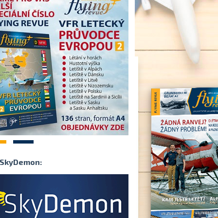
2
SkyDemon: