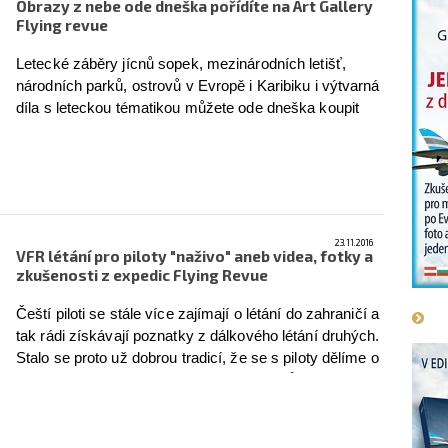
Obrazy z nebe ode dneška pořídíte na Art Gallery
Flying revue
Letecké záběry jícnů sopek, mezinárodních letišť,
národních parků, ostrovů v Evropě i Karibiku i výtvarná
díla s leteckou tématikou můžete ode dneška koupit
sobě nebo svým blízkým ve zbrusu nové službě
Flying Revue s názvem Art Gallery.
více
23.11.2016
VFR létání pro piloty "naživo" aneb videa, fotky a
zkušenosti z expedic Flying Revue
Čeští piloti se stále více zajímají o létání do zahraničí a
tak rádi získávají poznatky z dálkového létání druhých.
Stalo se proto už dobrou tradicí, že se s piloty dělíme o
své zkušenosti z expedic a dálkových letů. Jezdíme
za nimi tam, kde se cítí nejlépe - na jejich letiště.
více