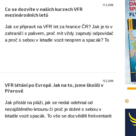
17.2.2016
Co se dozvíte v našich kurzech VFR
mezinárodních letů
Jak se připravit na VFR let za hranice ČR? Jak je to v
zahraničí s palivem, proč mít vždy zapnutý odpovídač
a proč s sebou v letadle vozit neopren a spacák? To
vše a mnohem více se dozvíte na našich kurzech
VFR mezinárodních letů.
více
15.2.2016
VFR létání po Evropě. Jak na to, jsme školili v
1
Přerově
Jak přistát na pláži, jak se nedat odehnat od
nezajištěného letounu či proč je dobré s sebou v
letadle vozit spacák. To vše se dozvěděli frekventanti
dalšího Flying Revue VFR školení na téma
mezinárodní VFR lety, tentokrát v Přerově.
více