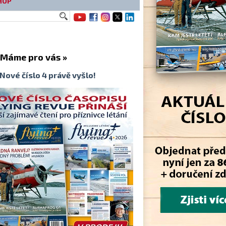
HOP
me pro vás »
Nové číslo 4 právě vyšlo!