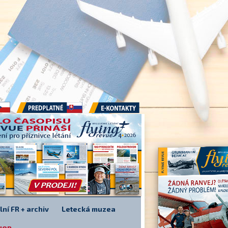
Předplatné
E-kontakty
lní FR + archiv
Letecká muzea