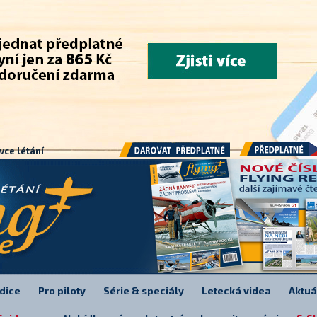
.
vce létání
Předplatné
Darovat předplatné
dice
Pro piloty
Série & speciály
Letecká videa
Aktuá