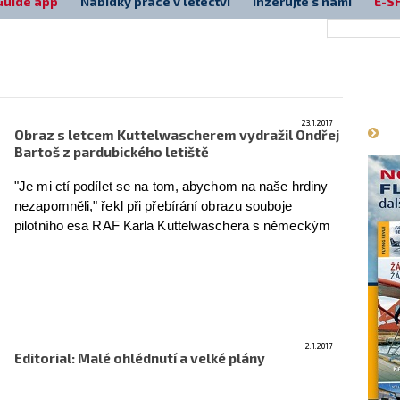
Guide app
Nabídky práce v letectví
Inzerujte s námi
E-S
Má
23.1.2017
Obraz s letcem Kuttelwascherem vydražil Ondřej
Bartoš z pardubického letiště
"Je mi ctí podílet se na tom, abychom na naše hrdiny
nezapomněli," řekl při přebírání obrazu souboje
pilotního esa RAF Karla Kuttelwaschera s německým
Junkersem Ju 88 z noci 22. června 1942 jeho
vydražitel Ondřej Bartoš. Peníze již dorazily na účet
pilotovy dcery, v jejíž prospěch se aukce na webu
Flying Revue konala.
více
2.1.2017
Editorial: Malé ohlédnutí a velké plány