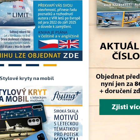
2
3
4
Stylové kryty na mobil