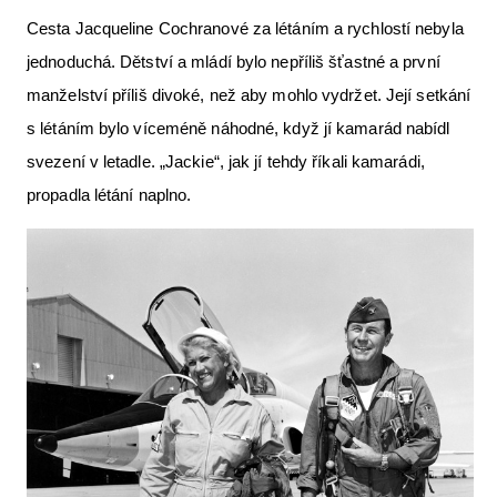
Cesta Jacqueline Cochranové za létáním a rychlostí nebyla
jednoduchá. Dětství a mládí bylo nepříliš šťastné a první
manželství příliš divoké, než aby mohlo vydržet. Její setkání
s létáním bylo víceméně náhodné, když jí kamarád nabídl
svezení v letadle. „Jackie“, jak jí tehdy říkali kamarádi,
propadla létání naplno.