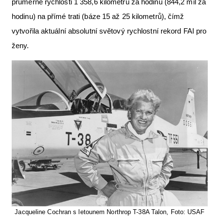
průměrné rychlosti 1 358,6 kilometrů za hodinu (844,2 mil za
Letecká videa
hodinu) na přímé trati (báze 15 až 25 kilometrů), čímž
Aktuální FR + archiv
vytvořila aktuální absolutní světový rychlostní rekord FAI pro
ženy.
Letecká muzea
VFR Communication app
The SAFE Guide app
Nabídky práce v letectví
Inzerujte s námi
E-SHOP
Jacqueline Cochran s letounem Northrop T-38A Talon, Foto: USAF