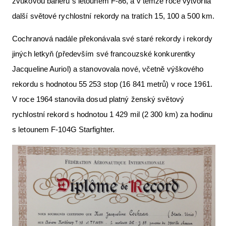
zvukovou bariéru s letounem F-86, a v témže roce vytvořila
další světové rychlostní rekordy na tratích 15, 100 a 500 km.
Cochranová nadále překonávala své staré rekordy i rekordy
jiných letkyň (především své francouzské konkurentky
Jacqueline Auriol) a stanovovala nové, včetně výškového
rekordu s hodnotou 55 253 stop (16 841 metrů) v roce 1961.
V roce 1964 stanovila dosud platný ženský světový
rychlostní rekord s hodnotou 1 429 mil (2 300 km) za hodinu
s letounem F-104G Starfighter.