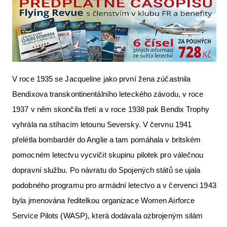
V roce 1935 se Jacqueline jako první žena zúčastnila
Bendixova transkontinentálního leteckého závodu, v roce
1937 v něm skončila třetí a v roce 1938 pak Bendix Trophy
vyhrála na stíhacím letounu Seversky. V červnu 1941
přelétla bombardér do Anglie a tam pomáhala v britském
pomocném letectvu vycvičit skupinu pilotek pro válečnou
dopravní službu. Po návratu do Spojených států se ujala
podobného programu pro armádní letectvo a v červenci 1943
byla jmenována ředitelkou organizace Women Airforce
Service Pilots (WASP), která dodávala ozbrojeným silám