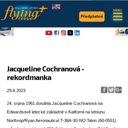
.
.
Předplatné
Jacqueline Cochranová -
rekordmanka
Flying Revue
Články
29.8.2023
Expedice
24. srpna 1961 dosáhla Jacqueline Cochranová na
Pro piloty
Edwardsově letecké základně v Kalifornii na letounu
Northrop/Ryan Aeronautical T-38A-30-NO Talon (60-0551)
Série & speciály