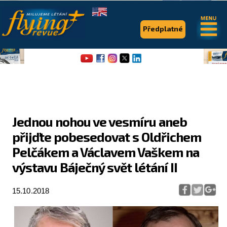
.
.
Předplatné
Jednou nohou ve vesmíru aneb
přijďte pobesedovat s Oldřichem
Flying Revue
Pelčákem a Václavem Vaškem na
Články
výstavu Báječný svět létání II
Expedice
15.10.2018
Pro piloty
Série & speciály