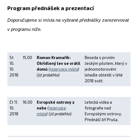
Program přednášek a prezentací
Doporučujeme si místa na vybrané přednášky zarezervovat
v programu níže.
St
15.00
Roman Kramařík:
Beseda s prvním
10.
Okřídlený lev se vrátil
českým pilotem, který v
10.
domů
(
rezervace místa
)
jednomotorovém
2018
(již proběhlo)
letadle obletěl v létě
2018 svět.
Čt 11.
16.00
Evropské ostrovy z
Letecká videa a
10.
nebe
(
rezervace
fotografie nad
2018
místa
)
(již proběhlo)
Evropskými ostrovy.
Přednáší Jiří Pruša.