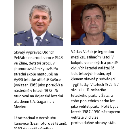
Václav Vašek je legendou
Skvělý vypravěč Oldřich
mezi čsl. stíhacími letci. V
Pelčák se narodil v roce 1943
kokpitu vojenských a později
ve Zlíně, dětství prožil v
civilních letadel nalétal 16
jihomoravském Kyjově. Po
tisíc letových hodin, byl
střední škole nastoupil na
členem slavné předváděcí
Vyšší letecké učiliště Košice
Tygří letky. V letech 1975-87
(vyřazen 1965 jako poručík) a
sloužil u 11. stíhacího
následně v letech 1972-76
leteckého pluku v Žatci, z
studoval na Vojenské letecká
toho posledních sedm let
akademii J. A. Gagarina v
jako velitel pluku. Poté byl v
Moninu.
letech 1987-1990 zástupcem
velitele 3. divize
Létat začínal v Aeroklubu
protivzdušné obrany státu.
Kunovice (bezmotorové létání),
1962 dokončil výcvik na