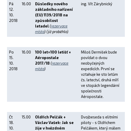
Pá
16.00
Důsledky nového
ing. Vít Zárybnický
12.
základního nařízení
10.
(EU) 1139/2018 na
2018
způsobilost
letadel
(
rezervace
místa
)
(již proběhlo)
Po
16.00
100 let=100 letišť +
Miloš Dermišek bude
15.
Aéropostale
povídat o dvou
10.
2017/18
(
rezervace
neobyčejných
2018
místa
)
expedicích. První se
vztahuje ke sto letům
čs. letectví, druhá míří
ve stopách legendární
společnosti
Aéropostale.
Čt
15.00
Oldřich Pelčák +
Dvojbeseda s elitními
18.
Václav Vašek: Jak se
piloty - s Oldřichem
10.
žije v hvězdném
Pelčákem, který málem