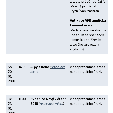
letadlo právě nachází. V
případě potíží pak
urychlí vaši záchranu.
Aplikace VFR anglická
komunikace
-
představení unikátní on-
line aplikace pro nácvik
komunikace s řízením
letového provozu v
angličtině.
So
14.30
Alpy z nebe
(
rezervace
Videoprezentace letce a
20.
místa
)
publicisty Jiřího Pruši.
10.
2018
Ne
11.00
Expedice Nový Zéland
Videoprezentace letce a
21.
2018
(
rezervace místa
)
publicisty Jiřího Pruši.
10.