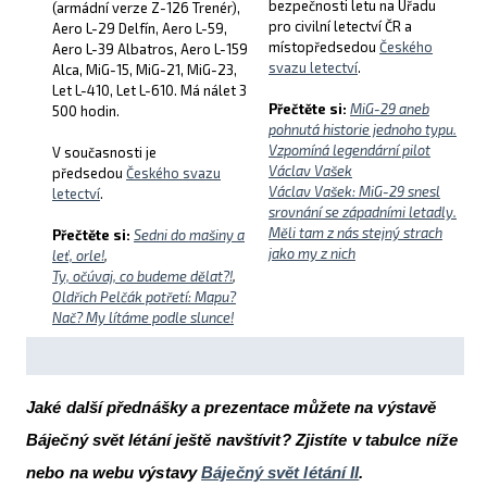
bezpečnosti letu na Úřadu
(armádní verze Z-126 Trenér),
pro civilní letectví ČR a
Aero L-29 Delfín, Aero L-59,
místopředsedou
Českého
Aero L-39 Albatros, Aero L-159
svazu letectví
.
Alca, MiG-15, MiG-21, MiG-23,
Let L-410, Let L-610. Má nálet 3
Přečtěte si:
MiG-29 aneb
500 hodin.
pohnutá historie jednoho typu.
Vzpomíná legendární pilot
V současnosti je
Václav Vašek
předsedou
Českého svazu
Václav Vašek: MiG-29 snesl
letectví
.
srovnání se západními letadly.
Měli tam z nás stejný strach
Přečtěte si:
Sedni do mašiny a
jako my z nich
leť, orle!
,
Ty, očúvaj, co budeme dělat?!
,
Oldřich Pelčák potřetí: Mapu?
Nač? My lítáme podle slu
nce!
Jaké další přednášky a prezentace můžete na výstavě
Báječný svět létání ještě navštívit? Zjistíte v tabulce níže
nebo na webu výstavy
Báječný svět létání II
.