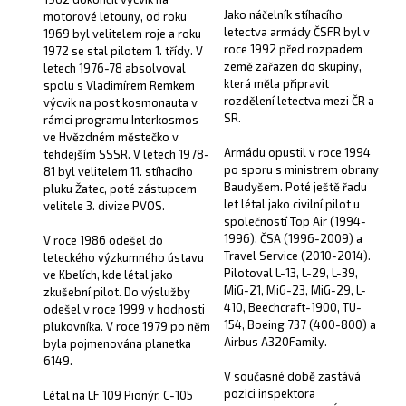
Jako náčelník stíhacího
motorové letouny, od roku
letectva armády ČSFR byl v
1969 byl velitelem roje a roku
roce 1992 před rozpadem
1972 se stal pilotem 1. třídy. V
země zařazen do skupiny,
letech 1976-78 absolvoval
která měla připravit
spolu s Vladimírem Remkem
rozdělení letectva mezi ČR a
výcvik na post kosmonauta v
SR.
rámci programu Interkosmos
ve Hvězdném městečko v
Armádu opustil v roce 1994
tehdejším SSSR. V letech 1978-
po sporu s ministrem obrany
81 byl velitelem 11. stíhacího
Baudyšem. Poté ještě řadu
pluku Žatec, poté zástupcem
let létal jako civilní pilot u
velitele 3. divize PVOS.
společností Top Air (1994-
1996), ČSA (1996-2009) a
V roce 1986 odešel do
Travel Service (2010-2014).
leteckého výzkumného ústavu
Pilotoval L-13, L-29, L-39,
ve Kbelích, kde létal jako
MiG-21, MiG-23, MiG-29, L-
zkušební pilot. Do výslužby
410, Beechcraft-1900, TU-
odešel v roce 1999 v hodnosti
154, Boeing 737 (400-800) a
plukovníka. V roce 1979 po něm
Airbus A320Family.
byla pojmenována planetka
6149.
V současné době zastává
pozici inspektora
Létal na LF 109 Pionýr, C-105