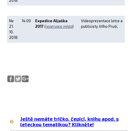
2018
Ne
14.00
Expedice Aljaška
Videoprezentace letce a
21.
2017
(
rezervace místa
)
publicisty Jiřího Pruši.
10.
2018
Ještě nemáte tričko, čepici, knihu apod. s
leteckou tematikou? Klikněte!