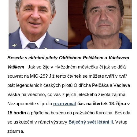
Letecká videa
Aktuální FR + archiv
Letecká muzea
VFR Communication app
The SAFE Guide app
Beseda s elitními piloty Oldřichem Pelčákem a Václavem
Vaškem
Jak se žije v Hvězdném městečku či jak se dělá
Nabídky práce v letectví
souvrat na MiG-29? Již tento čtvrtek se můžete tváří v tvář
Inzerujte s námi
ptát legendárních českých pilotů Oldřicha Pelčáka a Václava
E-SHOP
Vaška na všechno, co vás z jejich leteckého života zajímá.
Nezapomeňte si proto
rezervovat
čas na čtvrtek 18. října v
15 hodin
a přijďte na besedu do pražského Karolina. Beseda
se uskuteční v rámci výstavy
Báječný svět létání II
. Vstup
zdarma.