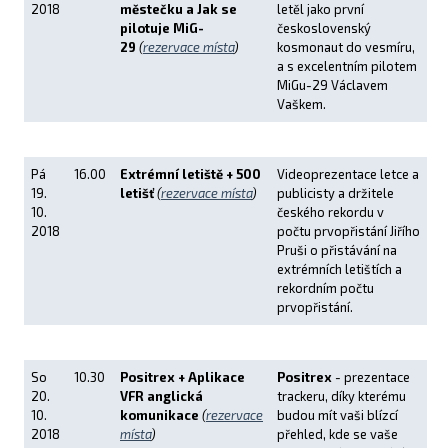
2018
městečku a Jak se
letěl jako první
pilotuje MiG-
československý
29
(
rezervace místa
)
kosmonaut do vesmíru,
a s excelentním pilotem
MiGu-29 Václavem
Vaškem.
Pá
16.00
Extrémní letiště + 500
Videoprezentace letce a
19.
letišť
(
rezervace místa
)
publicisty a držitele
10.
českého rekordu v
2018
počtu prvopřistání Jiřího
Pruši o přistávání na
extrémních letištích a
rekordním počtu
prvopřistání.
So
10.30
Positrex +
Aplikace
Positrex
- prezentace
20.
VFR anglická
trackeru, díky kterému
10.
komunikace
(
rezervace
budou mít vaši blízcí
2018
místa
)
přehled, kde se vaše