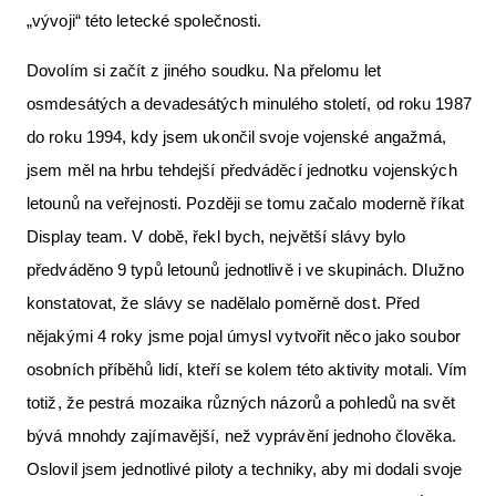
„vývoji“ této letecké společnosti.
Letecká videa
Aktuální FR + archiv
Dovolím si začít z jiného soudku. Na přelomu let
osmdesátých a devadesátých minulého století, od roku 1987
Letecká muzea
do roku 1994, kdy jsem ukončil svoje vojenské angažmá,
VFR Communication app
jsem měl na hrbu tehdejší předváděcí jednotku vojenských
The SAFE Guide app
letounů na veřejnosti. Později se tomu začalo moderně říkat
Display team. V době, řekl bych, největší slávy bylo
Nabídky práce v letectví
předváděno 9 typů letounů jednotlivě i ve skupinách. Dlužno
Inzerujte s námi
konstatovat, že slávy se nadělalo poměrně dost. Před
E-SHOP
nějakými 4 roky jsme pojal úmysl vytvořit něco jako soubor
osobních příběhů lidí, kteří se kolem této aktivity motali. Vím
totiž, že pestrá mozaika různých názorů a pohledů na svět
bývá mnohdy zajímavější, než vyprávění jednoho člověka.
Oslovil jsem jednotlivé piloty a techniky, aby mi dodali svoje