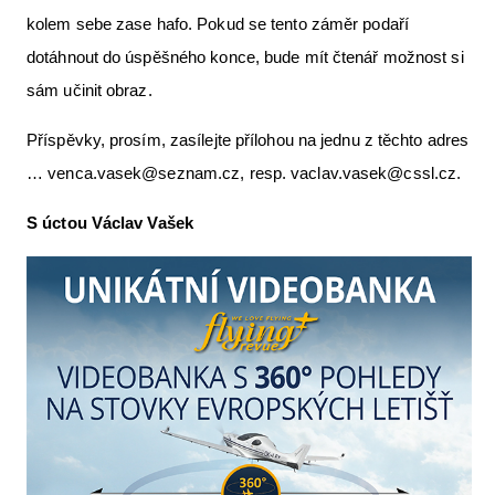
kolem sebe zase hafo. Pokud se tento záměr podaří
dotáhnout do úspěšného konce, bude mít čtenář možnost si
sám učinit obraz.
Příspěvky, prosím, zasílejte přílohou na jednu z těchto adres
… venca.vasek@seznam.cz, resp. vaclav.vasek@cssl.cz.
S úctou Václav Vašek