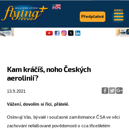
.
.
Předplatné
Kam kráčíš, noho Českých
aerolinií?
Flying Revue
Články
13.9.2021
Expedice
Vážení, dovolím si říci, přátelé.
Pro piloty
Oslovuji Vás, bývalé i současné zaměstnance ČSA ve věci
Série & speciály
zachování nefalšované povědomosti o cca třicetiletém