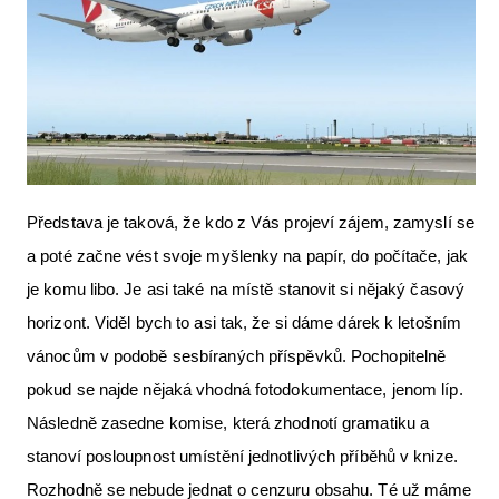
Představa je taková, že kdo z Vás projeví zájem, zamyslí se
a poté začne vést svoje myšlenky na papír, do počítače, jak
je komu libo. Je asi také na místě stanovit si nějaký časový
horizont. Viděl bych to asi tak, že si dáme dárek k letošním
vánocům v podobě sesbíraných příspěvků. Pochopitelně
pokud se najde nějaká vhodná fotodokumentace, jenom líp.
Následně zasedne komise, která zhodnotí gramatiku a
stanoví posloupnost umístění jednotlivých příběhů v knize.
Rozhodně se nebude jednat o cenzuru obsahu. Té už máme