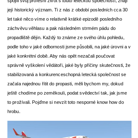
spojili svůj profesní život s touto leteckou společností, znají
její historický význam. Ti z nás z období posledních cca 30
let také něco víme o relativně krátké epizodě posledního
záchvěvu věhlasu a pak následném strmém pádu do
propadliště dějin. Každý to známe ze svého úhlu pohledu,
podle toho v jaké odbornosti jsme působili, na jaké úrovni a v
jaké konkrétní době. Aby nás opět nezačali poučovat
správně vyškolení vědátoři, jaké byly příčiny skutečnosti, že
stabilizovaná a konkurenceschopná letecká společnost se
začala najednou řítit do propasti, měli bychom my, dokud
ještě chodíme po zeměkouli, podat svědectví tak, jak jsme
to prožívali. Pojďme si nevzít toto nesporné know how do
hrobu.