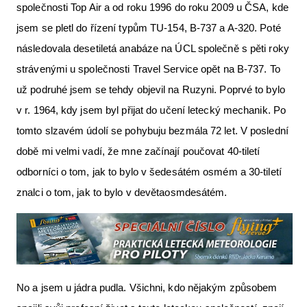
společnosti Top Air a od roku 1996 do roku 2009 u ČSA, kde
jsem se pletl do řízení typům TU-154, B-737 a A-320. Poté
následovala desetiletá anabáze na ÚCL společně s pěti roky
strávenými u společnosti Travel Service opět na B-737. To
už podruhé jsem se tehdy objevil na Ruzyni. Poprvé to bylo
v r. 1964, kdy jsem byl přijat do učení letecký mechanik. Po
tomto slzavém údolí se pohybuju bezmála 72 let. V poslední
době mi velmi vadí, že mne začínají poučovat 40-tiletí
odborníci o tom, jak to bylo v šedesátém osmém a 30-tiletí
znalci o tom, jak to bylo v devětaosmdesátém.
No a jsem u jádra pudla. Všichni, kdo nějakým způsobem