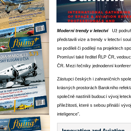
Moderní trendy v letectví
Už podruhé 
představili vize a trendy v letectví so
se podíleli či podílejí na projektech 
Promluví také ředitel ŘLP ČR, vedouc
ČR. Mezi řečníky jednodenní konferen
Zástupci českých i zahraničních spol
krásných prostorách Barokního refekt
společně nastínili budoucí vývoj lete
příležitosti, které s sebou přináší vývo
inteligence".
Innovation and Aviation