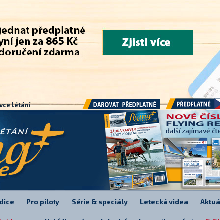
.
vce létání
Předplatné
Darovat předplatné
dice
Pro piloty
Série & speciály
Letecká videa
Aktuá