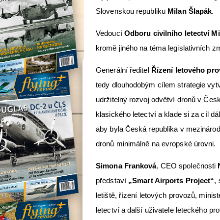
Slovenskou republiku
Milan Šlapák
.
Vedoucí
Odboru civilního letectví M
kromě jiného na téma legislativních změ
Generální ředitel
Řízení letového pr
tedy dlouhodobým cílem strategie vy
udržitelný rozvoj odvětví dronů v Čes
klasického letectví a klade si za cíl
aby byla Česká republika v mezinárod
dronů minimálně na evropské úrovni.
Simona Franková
, CEO společnosti
představí
„Smart Airports Project“
,
letiště, řízení letových provozů, minis
letectví a další uživatele leteckého p