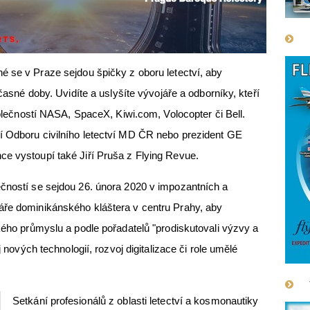
se v Praze sejdou špičky z oboru letectví, aby
učasné doby. Uvidíte a uslyšíte vývojáře a odborníky, kteří
společností NASA, SpaceX, Kiwi.com, Volocopter či Bell.
í Odboru civilního letectví MD ČR nebo prezident GE
ce vystoupí také Jiří Pruša z Flying Revue.
ečností se sejdou 26. února 2020 v impozantních a
áře dominikánského kláštera v centru Prahy, aby
ckého průmyslu a podle pořadatelů "prodiskutovali výzvy a
j nových technologií, rozvoj digitalizace či role umělé
Setkání profesionálů z oblasti letectví a kosmonautiky