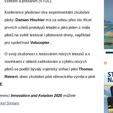
vzletem a přistáním (VTOL).
Konference představí dva experimentální zkušební
piloty:
Damian Hischier
má za sebou přes sto třicet
prvních vzletů prototypů letadel a jako jeden z mála
pilotů na světě testoval i pilotované drony, například
pro společnost
Volocopter
.
O svoji zkušenost s testováním nových letounů a s
1
novinkami z oblasti zaškolování a výběru nových
pilotů se podělí bývalý vojenský stíhací pilot
Thomas
Reinert
, dnes zkušební pilot německého výrobce plně
SE
.
erenci
Innovation and Aviation 2020
můžete
cket Stream
.