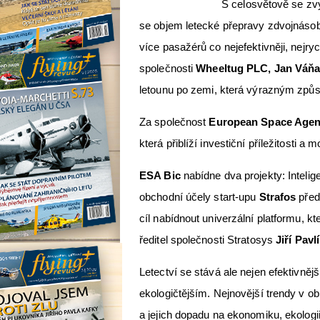
S celosvětově se zv
se objem letecké přepravy zdvojnásobí) 
více pasažérů co nejefektivněji, nejrych
společnosti
Wheeltug PLC,
Jan Váň
letounu po zemi, která výrazným způs
Za společnost
European Space Age
která přiblíží investiční příležitosti 
ESA Bic
nabídne dva projekty: Intelig
obchodní účely start-upu
Strafos
předs
cíl nabídnout univerzální platformu, k
ředitel společnosti Stratosys
Jiří Pavlí
Letectví se stává ale nejen efektivněj
ekologičtějším. Nejnovější trendy v obl
a jejich dopadu na ekonomiku, ekologii