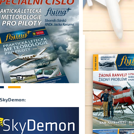
2
SkyDemon: