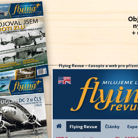
Flying Revue – časopis a web pro přízni
Flying Revue
Články
Expe