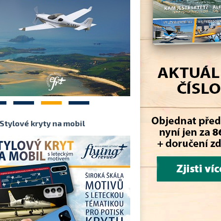
2
3
4
Stylové kryty na mobil