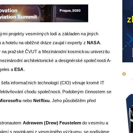
ými projekty vesmírných lodí a základen na jiných
 a hotelu na oběžné dráze zaujal i experty z
NASA
.
ry na pražské ČVUT a Mezinárodní kosmickou univerzitu
mezinárodní architektonické a designérské společnosti A-
geles a
ESA
.
 šéfa informačních technologií (CIO) věnuje kromě IT
efektivňování chodu společnosti. Podobným činnostem se
Microsoftu
nebo
Netflixu
. Jeho působištěm před
astronautem
Adrewem (Drew) Feustelem
do vesmíru a
známí s novinkami z vesmírného výzkumu, se podíváme