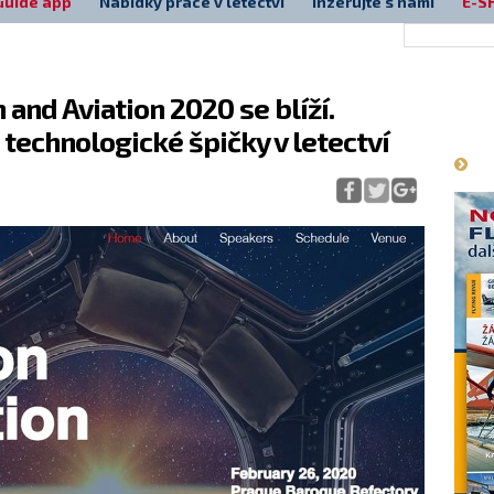
Guide app
Nabídky práce v letectví
Inzerujte s námi
E-S
and Aviation 2020 se blíží.
Má
technologické špičky v letectví