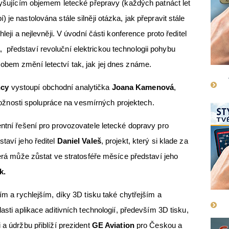
yšujícím objemem letecké přepravy (každých patnáct let
je nastolována stále silněji otázka, jak přepravit stále
leji a nejlevněji. V úvodní části konference proto ředitel
a
, představí revoluční elektrickou technologii pohybu
obem změní letectví tak, jak jej dnes známe.
ncy
vystoupí obchodní analytička
Joana Kamenová
,
a možnosti spolupráce na vesmírných projektech.
entní řešení pro provozovatele letecké dopravy pro
taví jeho ředitel
Daniel Valeš
, projekt, který si klade za
terá může zůstat ve stratosféře měsíce představí jeho
k.
ším a rychlejším, díky 3D tisku také chytřejším a
asti aplikace aditivních technologií, především 3D tisku,
 a údržbu přiblíží prezident
GE Aviation
pro Českou a