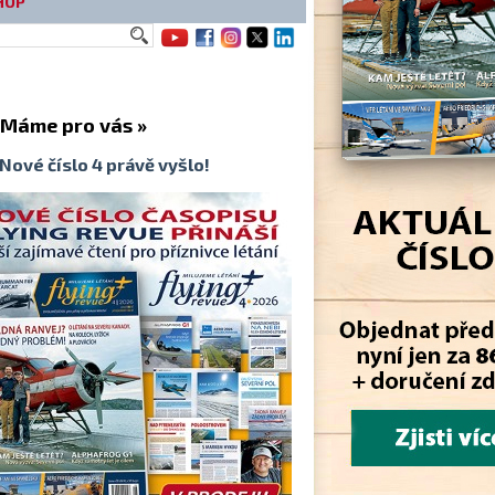
HOP
me pro vás »
Nové číslo 4 právě vyšlo!