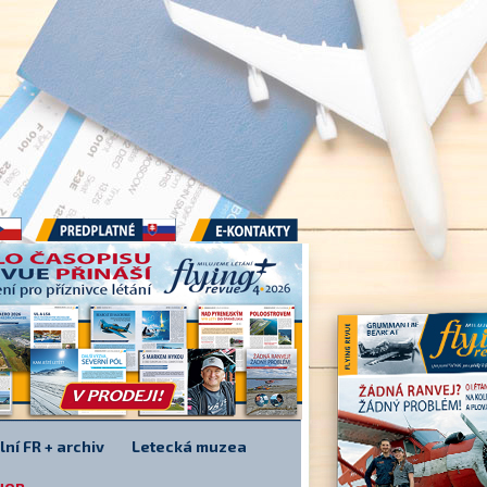
Předplatné
E-kontakty
lní FR + archiv
Letecká muzea