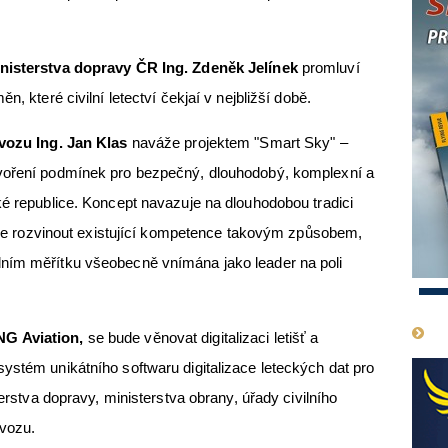
inisterstva dopravy ČR Ing. Zdeněk Jelínek
promluví
n, které civilní letectví čekjaí v nejbližší době.
ovozu
Ing. Jan Klas
naváže projektem "Smart Sky" –
tvoření podmínek pro bezpečný, dlouhodobý, komplexní a
ké republice. Koncept navazuje na dlouhodobou tradici
 dále rozvinout existující kompetence takovým způsobem,
ním měřítku všeobecně vnímána jako leader na poli
1
NG Aviation,
se bude věnovat digitalizaci letišť a
 systém unikátního softwaru digitalizace leteckých dat pro
terstva dopravy, ministerstva obrany, úřady civilního
rovozu.