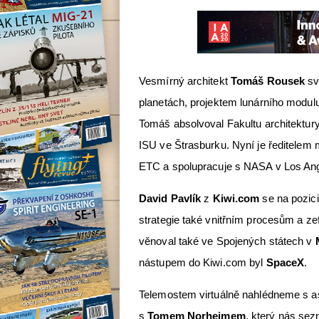
Vesmírný architekt
Tomáš Rousek
sv
planetách, projektem lunárního modulu
Tomáš absolvoval Fakultu architektu
ISU ve Štrasburku. Nyní je ředitelem 
ETC a spolupracuje s NASA v Los An
David Pavlík
z
Kiwi.com
se na pozici
strategie také vnitřním procesům a z
věnoval také ve Spojených státech v
nástupem do Kiwi.com byl
SpaceX
.
Telemostem virtuálně nahlédneme s 
s
Tomem Norheimem
, který nás se