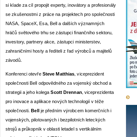
si klade za cíl propojit experty, inovátory a profesionály
se zkušenostmi z práce na projektech pro společnosti
NASA, SpaceX, Esa, Bell a dalších významných
hráčů světového trhu se zástupci finančního sektoru,
investory, partnery akce, zástupci ministerstev,
zahraničními hosty a řediteli z řad výrobců a majitelů
závodů.
Konferenci otevře
Steve Matthias
, viceprezident
společnosti Bell odpovědného za vojenský obchod a
strategii a jeho kolega
Scott Drennan
, viceprezidenta
pro inovace a aplikace nových technologií v téže
společnosti.
Bell
je předním výrobcem komerčních i
vojenských, pilotovaných i bezpilotních leteckých
strojů a průkopník v oblasti letadel s vertikálním