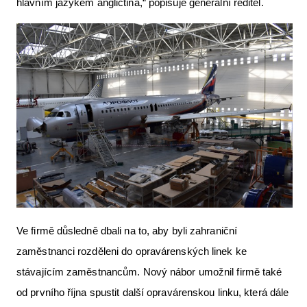
hlavním jazykem angličtina,“ popisuje generální ředitel.
Letecká videa
Aktuální FR + archiv
Letecká muzea
VFR Communication app
The SAFE Guide app
Nabídky práce v letectví
Inzerujte s námi
E-SHOP
Ve firmě důsledně dbali na to, aby byli zahraniční
zaměstnanci rozděleni do opravárenských linek ke
stávajícím zaměstnancům. Nový nábor umožnil firmě také
od prvního října spustit další opravárenskou linku, která dále