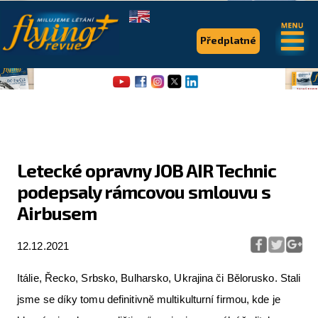
.
.
Předplatné
Letecké opravny JOB AIR Technic
podepsaly rámcovou smlouvu s
Flying Revue
Airbusem
Články
12.12.2021
Expedice
Pro piloty
Itálie, Řecko, Srbsko, Bulharsko, Ukrajina či Bělorusko. Stali
jsme se díky tomu definitivně multikulturní firmou, kde je
Série & speciály