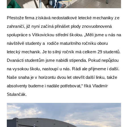
Přestože firma získává nedostatkové letecké mechaniky ze
zahraničí, již nyní začíná přinášet plody znovuobnovená
spolupráce s Vítkovickou střední školou. „Měli jsme u nás na
návštěvě studenty a rodiče maturitního ročníku oboru
letecký mechanik. Je to silný ročník má celkem 29 studentů.
Dvanácti studentům jsme nabídli stipendia. Pokud nepůjdou
na vysokou školu, nastoupí u nás. Rádi ale přijmeme i další.
Naše snaha je v horizontu dvou let otevřít další linku, takže
absolventy budeme i nadále potřebovat,“ říká Vladimír
Stulančák.