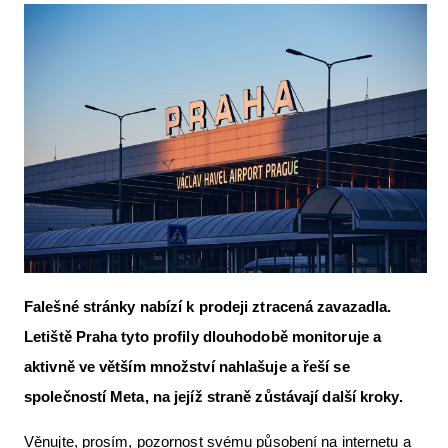
Letecká videa
Aktuální FR + archiv
Letecká muzea
VFR Communication app
The SAFE Guide app
Nabídky práce v letectví
Inzerujte s námi
E-SHOP
Falešné stránky nabízí k prodeji ztracená zavazadla.
Letiště Praha tyto profily dlouhodobě monitoruje a
aktivně ve větším množství nahlašuje a řeší se
společností Meta, na jejíž straně zůstávají další kroky.
Věnujte, prosím, pozornost svému působení na internetu a