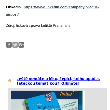
LinkedIN:
https://www.linkedin.com/company/prague-
airport/
Zdroj: tisková zpráva Letiště Praha, a. s.
Ještě nemáte tričko, čepici, knihu apod. s
leteckou tematikou? Klikněte!