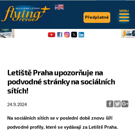
.
.
Předplatné
Letiště Praha upozorňuje na
podvodné stránky na sociálních
Flying Revue
sítích!
Články
24.9.2024
Expedice
Pro piloty
Na sociálních sítích se v poslední době znovu šíří
podvodné profily, které se vydávají za Letiště Praha.
Série & speciály