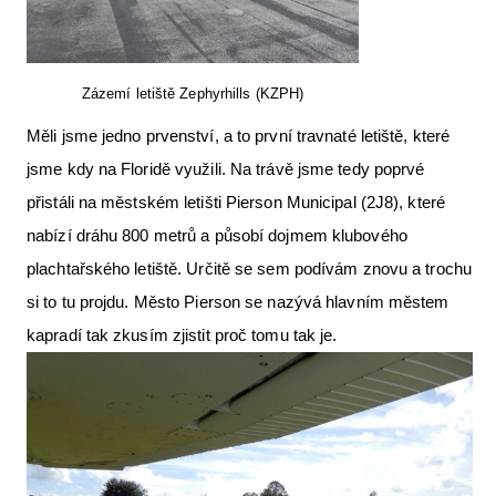
Zázemí letiště Zephyrhills (KZPH)
Měli jsme jedno prvenství, a to první travnaté letiště, které
jsme kdy na Floridě využili. Na trávě jsme tedy poprvé
přistáli na městském letišti Pierson Municipal (2J8), které
nabízí dráhu 800 metrů a působí dojmem klubového
plachtařského letiště. Určitě se sem podívám znovu a trochu
si to tu projdu. Město Pierson se nazývá hlavním městem
kapradí tak zkusím zjistit proč tomu tak je.