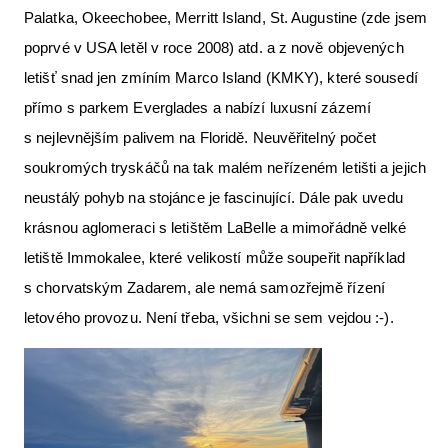
Palatka, Okeechobee, Merritt Island, St. Augustine (zde jsem
poprvé v USA letěl v roce 2008) atd. a z nově objevených
letišť snad jen zmíním Marco Island (KMKY), které sousedí
přímo s parkem Everglades a nabízí luxusní zázemí
s nejlevnějším palivem na Floridě. Neuvěřitelný počet
soukromých tryskáčů na tak malém neřízeném letišti a jejich
neustálý pohyb na stojánce je fascinující. Dále pak uvedu
krásnou aglomeraci s letištěm LaBelle a mimořádně velké
letiště Immokalee, které velikostí může soupeřit například
s chorvatským Zadarem, ale nemá samozřejmě řízení
letového provozu. Není třeba, všichni se sem vejdou :-).