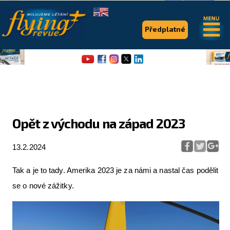
.
.
Předplatné
Opět z východu na západ 2023
Flying Revue
13.2.2024
Články
Tak a je to tady. Amerika 2023 je za námi a nastal čas podělit
Expedice
se o nové zážitky.
Pro piloty
Série & speciály