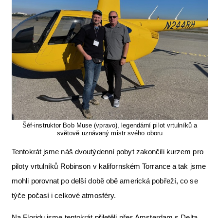
Letecká videa
Aktuální FR + archiv
Letecká muzea
VFR Communication app
The SAFE Guide app
Nabídky práce v letectví
Šéf-instruktor Bob Muse (vpravo), legendární pilot vrtulníků a
Inzerujte s námi
světově uznávaný mistr svého oboru
E-SHOP
Tentokrát jsme náš dvoutýdenní pobyt zakončili kurzem pro
piloty vrtulníků Robinson v kalifornském Torrance a tak jsme
mohli porovnat po delší době obě americká pobřeží, co se
týče počasí i celkové atmosféry.
Na Floridu jsme tentokrát přiletěli přes Amsterdam s Delta