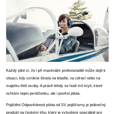
Letecká videa
Aktuální FR + archiv
Letecká muzea
VFR Communication app
The SAFE Guide app
Nabídky práce v letectví
Inzerujte s námi
Každý pilot ví, že i při maximální profesionalitě může dojít k
E-SHOP
situaci, kdy vznikne škoda na letadle, na zdraví nebo na
majetku třetí osoby. A právě tehdy se hodí mít krytí, které
ochrání nejen peněženku, ale i pověst pilota.
Pojištění Odpovědnosti pilota od SV pojišťovny je jedinečný
produkt na českém trhu, který je vytvořený speciálně pro