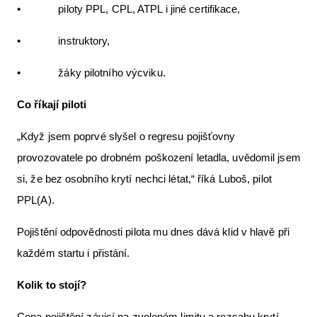
• piloty PPL, CPL, ATPL i jiné certifikace,
• instruktory,
• žáky pilotního výcviku.
Co říkají piloti
„Když jsem poprvé slyšel o regresu pojišťovny
provozovatele po drobném poškození letadla, uvědomil jsem
si, že bez osobního krytí nechci létat,“ říká Luboš, pilot
PPL(A).
Pojištění odpovědnosti pilota mu dnes dává klid v hlavě při
každém startu i přistání.
Kolik to stojí?
Cena pojištění závisí na zvoleném limitu a rozsahu krytí.