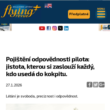
.
.
Předplatné
Pojištění odpovědnosti pilota:
jistota, kterou si zaslouží každý,
Flying Revue
kdo usedá do kokpitu.
Články
27.1.2026
Expedice
Pro piloty
Létání je svoboda, preciznost i odpovědnost.
Série & speciály