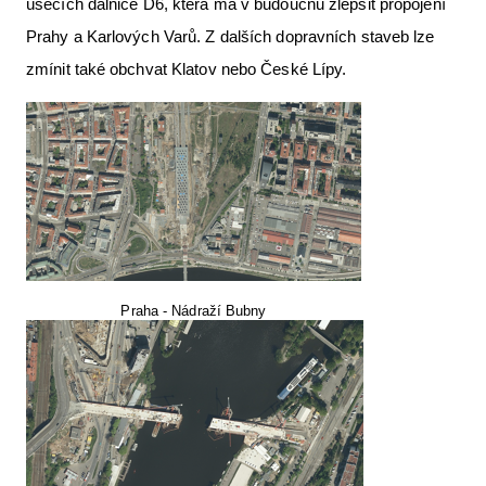
úsecích dálnice D6, která má v budoucnu zlepšit propojení
Prahy a Karlových Varů. Z dalších dopravních staveb lze
zmínit také obchvat Klatov nebo České Lípy.
Praha - Nádraží Bubny