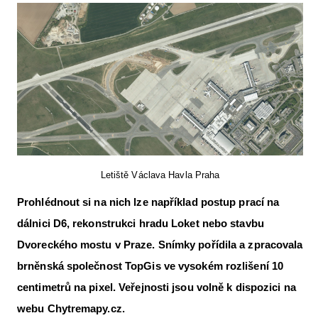
Letecká videa
Aktuální FR + archiv
Letecká muzea
VFR Communication app
The SAFE Guide app
Nabídky práce v letectví
Letiště Václava Havla Praha
Inzerujte s námi
Prohlédnout si na nich lze například postup prací na
E-SHOP
dálnici D6, rekonstrukci hradu Loket nebo stavbu
Dvoreckého mostu v Praze. Snímky pořídila a zpracovala
brněnská společnost TopGis ve vysokém rozlišení 10
centimetrů na pixel. Veřejnosti jsou volně k dispozici na
webu Chytremapy.cz.