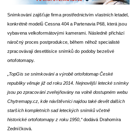
Snímkování zajišťuje firma prostřednictvím vlastních letadel,
konkrétně modelů Cessna 404 a Partenavia P68, která jsou
vybavena velkoformátovými kamerami. Následně přichází
náročný proces postprodukce, během něhož specialisté
zpracovávají desetitisíce snímků do podoby bezešvé
ortofotomapy.
„TopGis se snímkování a výrobě ortofotomap České
republiky věnuje již od roku 2014. Nejnovější letecké snímky
jsou po zpracování zveřejňovány na volně dostupném webu
Chytremapy.cz, kde návštěvníci najdou také devět dalších
starších kompletních sad leteckých snímků včetně
historické ortofotomapy z roku 1950,“
dodává Drahomíra
Zedníčková.