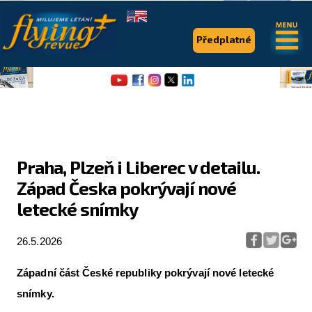
.
.
Předplatné
Praha, Plzeň i Liberec v detailu.
Západ Česka pokrývají nové
Flying Revue
letecké snímky
Články
26.5.2026
Expedice
Pro piloty
Západní část České republiky pokrývají nové letecké
snímky.
Série & speciály