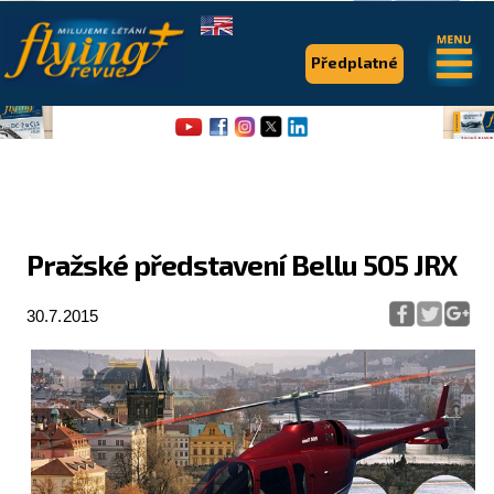
.
.
Předplatné
Pražské představení Bellu 505 JRX
Flying Revue
30.7.2015
Články
Expedice
Pro piloty
Série & speciály