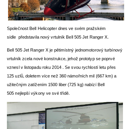
Letecká videa
Aktuální FR + archiv
Společnost Bell Helicopter dnes ve svém pražském
Letecká muzea
sídle představila nový vrtulník Bell 505 Jet Ranger X.
VFR Communication app
Bell 505 Jet Ranger X je pětimístný jednomotorový turbínový
The SAFE Guide app
vrtulník zcela nové konstrukce, jehož prototyp se poprvé
Nabídky práce v letectví
vznesl v listopadu roku 2014 . Se svou rychlostí letu přes
Inzerujte s námi
125 uzlů, doletem více než 360 námořních mil (667 km) a
užitečným zatížením 1500 liber (725 kg) nabízí Bell
E-SHOP
505 nejlepší výkony ve své třídě.