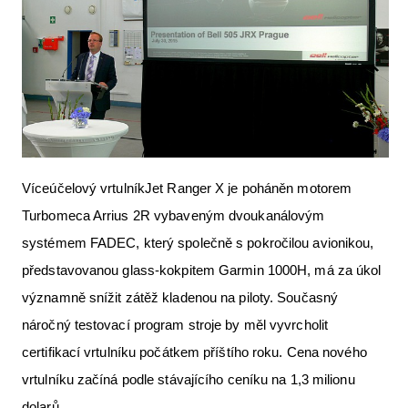
Víceúčelový vrtulníkJet Ranger X je poháněn motorem
Turbomeca Arrius 2R vybaveným dvoukanálovým
systémem FADEC, který společně s pokročilou avionikou,
představovanou glass-kokpitem Garmin 1000H, má za úkol
významně snížit zátěž kladenou na piloty. Současný
náročný testovací program stroje by měl vyvrcholit
certifikací vrtulníku počátkem příštího roku. Cena nového
vrtulníku začíná podle stávajícího ceníku na 1,3 milionu
dolarů.