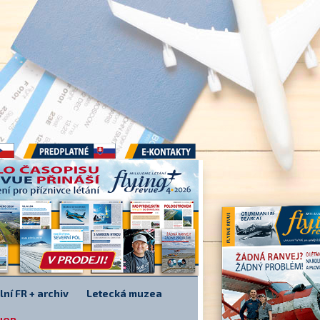
Předplatné
E-kontakty
lní FR + archiv
Letecká muzea