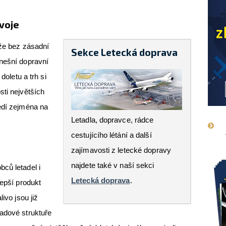
voje
 že bez zásadní
Sekce Letecká doprava
dnešní dopravní
doletu a trh si
sti největších
edí zejména na
Letadla, dopravce, rádce
cestujícího létání a další
zajímavosti z letecké dopravy
najdete také v naší sekci
ců letadel i
Letecká doprava
.
lepší produkt
ivo jsou již
adové struktuře