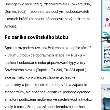
Boeingem v roce 1997), zbankrotovala (Fokker/1996,
Dornier/2002), nebo se stala pouhými subdodavateli
hlavních hráčů (napojení západoevropských firem na
Airbus).
Po zániku sovětského bloku
Spolu s rozpadem tzv. sovětského bloku došlo téměř
k útlumu produkce dopravních letadel i v Rusku –
poslední dokončené nebo připravované typy z éry
Sovětského svazu (Tupolev Tu-204, Tu-334 apod.)
sice již měly konkurenceschopné technické
parametry a jejich konstrukce odpovídala západním
standardům, ale absence logistické podpory výrobce
a historií podložená nedůvěra ve spolehlivost a kvalitu
vedly k tomu, že se na západní letadlovou techniku