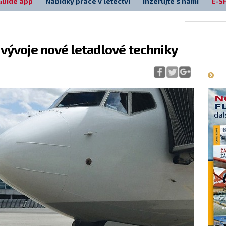
Guide app
Nabídky práce v letectví
Inzerujte s námi
E-S
vývoje nové letadlové techniky
Má