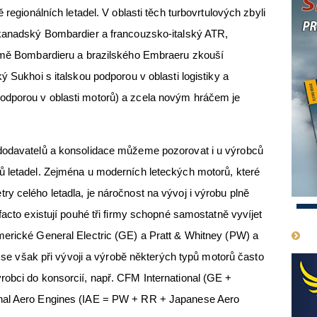
 regionálních letadel. V oblasti těch turbovrtulových zbyli
 kanadský Bombardier a francouzsko-italský ATR,
romě Bombardieru a brazilského Embraeru zkouší
ý Sukhoi s italskou podporou v oblasti logistiky a
odporou v oblasti motorů) a zcela novým hráčem je
dodavatelů a konsolidace můžeme pozorovat i u výrobců
ů letadel. Zejména u moderních leteckých motorů, které
y celého letadla, je náročnost na vývoj i výrobu plně
1
facto existují pouhé tři firmy schopné samostatně vyvíjet
merické General Electric (GE) a Pratt & Whitney (PW) a
ti se však při vývoji a výrobě některých typů motorů často
obci do konsorcií, např. CFM International (GE +
nal Aero Engines (IAE = PW + RR + Japanese Aero