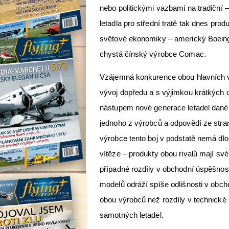
nebo politickými vazbami na tradiční
letadla pro střední tratě tak dnes prod
světové ekonomiky – americký Boeing
chystá čínský výrobce Comac.
Vzájemná konkurence obou hlavních 
vývoj dopředu a s výjimkou krátkých 
nástupem nové generace letadel dané 
jednoho z výrobců a odpovědí ze stra
výrobce tento boj v podstatě nemá d
vítěze – produkty obou rivalů mají své
případné rozdíly v obchodní úspěšnos
modelů odráží spíše odlišnosti v obcho
obou výrobců než rozdíly v technické 
samotných letadel.