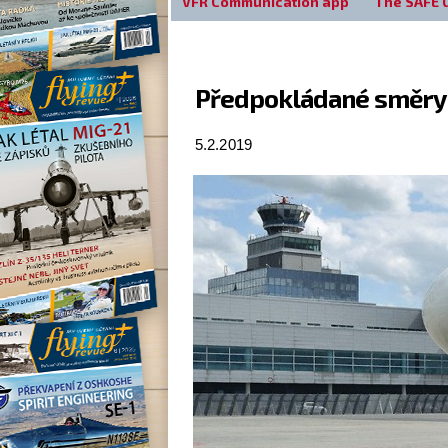
VFR Communication app
The SAFE 
Předpokládané směry 
5.2.2019