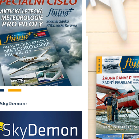
2
SkyDemon: