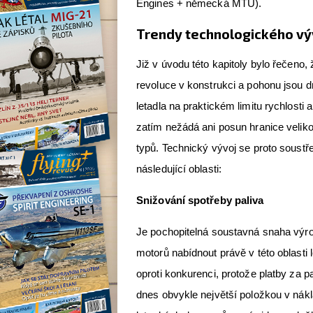
Engines + německá MTU).
Trendy technologického vý
Již v úvodu této kapitoly bylo řečeno,
revoluce v konstrukci a pohonu jsou 
letadla na praktickém limitu rychlosti a 
zatím nežádá ani posun hranice veliko
typů. Technický vývoj se proto soustř
následující oblasti:
Snižování spotřeby paliva
Je pochopitelná soustavná snaha výrob
motorů nabídnout právě v této oblasti 
oproti konkurenci, protože platby za pal
dnes obvykle největší položkou v nákl