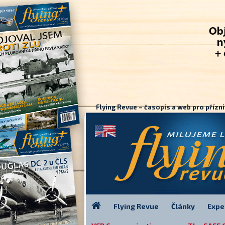
Flying Revue – časopis a web pro přízni
Flying Revue
Články
Expe