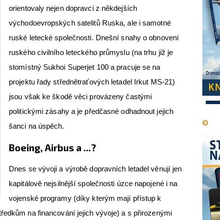
orientovaly nejen dopravci z někdejších
východoevropských satelitů Ruska, ale i samotné
ruské letecké společnosti. Dnešní snahy o obnovení
ruského civilního leteckého průmyslu (na trhu již je
stomístný Sukhoi Superjet 100 a pracuje se na
projektu řady střednětraťových letadel Irkut MS-21)
jsou však ke škodě věci provázeny častými
1
politickými zásahy a je předčasné odhadnout jejich
šanci na úspěch.
Boeing, Airbus a ...?
Dnes se vývoji a výrobě dopravních letadel věnují jen
kapitálově nejsilnější společnosti úzce napojené i na
vojenské programy (díky kterým mají přístup k
ředkům na financování jejich vývoje) a s přirozenými