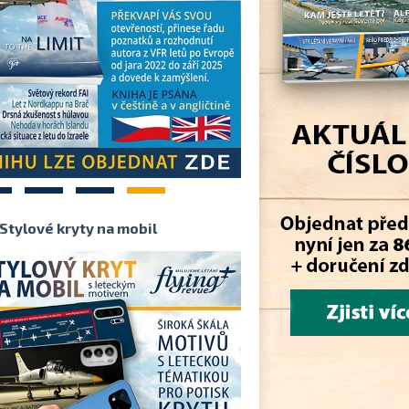
2
3
4
Stylové kryty na mobil