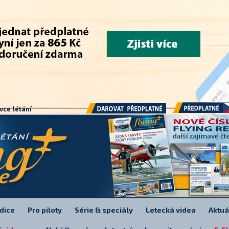
.
vce létání
Předplatné
Darovat předplatné
dice
Pro piloty
Série & speciály
Letecká videa
Aktuá