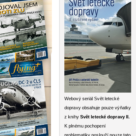
Webový seriál Svět letecké
dopravy obsahuje pouze výňatky
z knihy
Svět letecké dopravy II.
K plnému pochopení
problematiky poslouží pouze tato