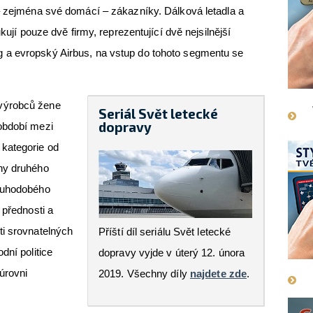
 – zejména své domácí – zákazníky. Dálková letadla a
ukují pouze dvě firmy, reprezentující dvě nejsilnější
 a evropský Airbus, na vstup do tohoto segmentu se
výrobců žene
Seriál Svět letecké
dopravy
období mezi
kategorie od
ny druhého
louhodobého
 přednosti a
ti srovnatelných
Příští díl seriálu Svět letecké
dní politice
dopravy vyjde v úterý 12. února
úrovni
2019. Všechny díly
najdete zde
.