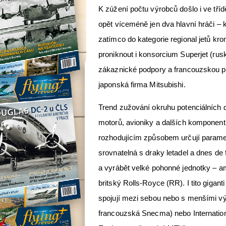
K zúžení počtu výrobců došlo i ve třídě
opět víceméně jen dva hlavní hráči –
zatímco do kategorie regional jetů k
proniknout i konsorcium Superjet (rusk
zákaznické podpory a francouzskou p
japonská firma Mitsubishi.
Trend zužování okruhu potenciálních 
motorů, avioniky a dalších komponent
rozhodujícím způsobem určují parametr
srovnatelná s draky letadel a dnes de 
a vyrábět velké pohonné jednotky – a
britský Rolls-Royce (RR). I tito gigan
spojují mezi sebou nebo s menšími výr
francouzská Snecma) nebo Internatio