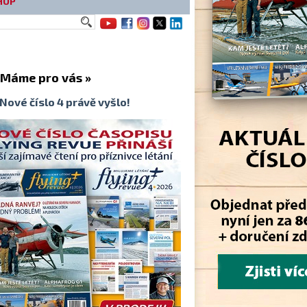
HOP
me pro vás »
Nové číslo 4 právě vyšlo!