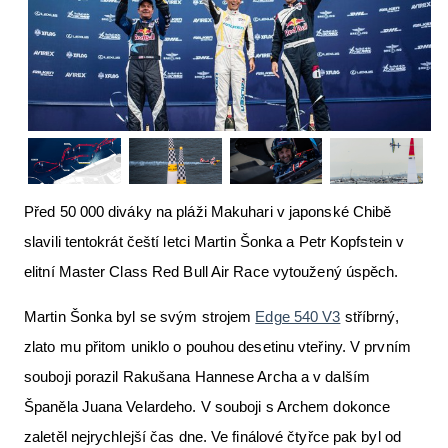
Letecká videa
Aktuální FR + archiv
Letecká muzea
VFR Communication app
The SAFE Guide app
Před 50 000 diváky na pláži Makuhari v japonské Chibě
Nabídky práce v letectví
slavili tentokrát čeští letci Martin Šonka a Petr Kopfstein v
Inzerujte s námi
elitní Master Class Red Bull Air Race vytoužený úspěch.
E-SHOP
Martin Šonka byl se svým strojem
Edge 540 V3
stříbrný,
zlato mu přitom uniklo o pouhou desetinu vteřiny. V prvním
souboji porazil Rakušana Hannese Archa a v dalším
Španěla Juana Velardeho. V souboji s Archem dokonce
zaletěl nejrychlejší čas dne. Ve finálové čtyřce pak byl od