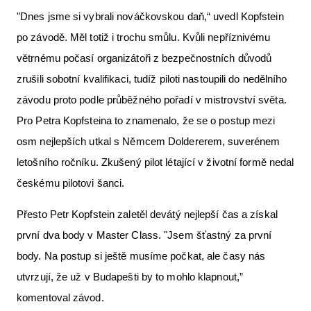
"Dnes jsme si vybrali nováčkovskou daň,“ uvedl Kopfstein
po závodě. Měl totiž i trochu smůlu. Kvůli nepříznivému
větrnému počasí organizátoři z bezpečnostních důvodů
zrušili sobotní kvalifikaci, tudíž piloti nastoupili do nedělního
závodu proto podle průběžného pořadí v mistrovství světa.
Pro Petra Kopfsteina to znamenalo, že se o postup mezi
osm nejlepších utkal s Němcem Doldererem, suverénem
letošního ročníku. Zkušený pilot létající v životní formě nedal
českému pilotovi šanci.
Přesto Petr Kopfstein zaletěl devátý nejlepší čas a získal
první dva body v Master Class. "Jsem šťastný za první
body. Na postup si ještě musíme počkat, ale časy nás
utvrzují, že už v Budapešti by to mohlo klapnout,”
komentoval závod.