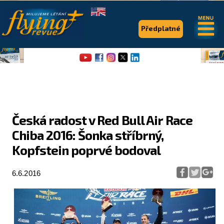
.
.
Předplatné
Česká radost v Red Bull Air Race
Chiba 2016: Šonka stříbrný,
Flying Revue
Kopfstein poprvé bodoval
Články
6.6.2016
Expedice
Pro piloty
Série & speciály