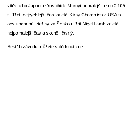
vítězného Japonce Yoshihide Muroyi pomalejší jen o 0,105
s. Třetí nejrychlejší čas zaletěl Kirby Chambliss z USA s
odstupem půl vteřiny za Šonkou. Brit Nigel Lamb zaletěl
nejpomalejší čas a skončil čtvrtý.
Sestřih závodu můžete shlédnout zde: