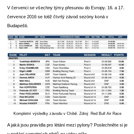
V červenci se všechny týmy přesunou do Evropy. 16. a 17.
července 2016 se totiž čtvrtý závod sezóny koná v
Budapešti.
Kompletní výsledky závodu v Chibě. Zdroj: Red Bull Air Race
A jaká jsou pravidla pro létání mezi pylony? Poslechněte si je
v podání samotných pilotů na videu níže.