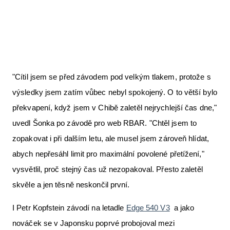
"Cítil jsem se před závodem pod velkým tlakem, protože s
výsledky jsem zatím vůbec nebyl spokojený. O to větší bylo
překvapení, když jsem v Chibě zaletěl nejrychlejší čas dne,"
uvedl Šonka po závodě pro web RBAR. "Chtěl jsem to
zopakovat i při dalším letu, ale musel jsem zároveň hlídat,
abych nepřesáhl limit pro maximální povolené přetížení,"
vysvětlil, proč stejný čas už nezopakoval. Přesto zaletěl
skvěle a jen těsně neskončil první.
I Petr Kopfstein závodí na letadle
Edge 540 V3
a jako
nováček se v Japonsku poprvé probojoval mezi