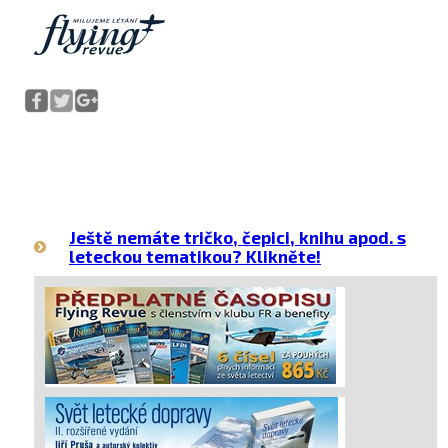
Ještě nemáte tričko, čepici, knihu apod. s
leteckou tematikou? Klikněte!