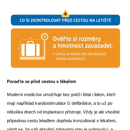
Poraďte se před cestou s lékařem
Moderní medicína umožňuje bez potíží létat i lidem, kteří
mají například kardiostimulátor či defibrilátor, a to už po
několika dnech od implantace přístroje. Vždy je ale vhodné
případnou cestu letadlem dopředu konzultovat s lékařem,
ujistit se, že váš aktuální zdravotní stav je vyhovující, a