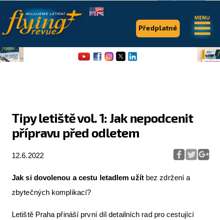
.
.
Předplatné
Tipy letiště vol. 1: Jak nepodcenit
přípravu před odletem
Flying Revue
Články
12.6.2022
Expedice
Jak si dovolenou a cestu letadlem užít
bez zdržení a
Pro piloty
zbytečných komplikací?
Série & speciály
Letiště Praha přináší první díl detailních rad pro cestující