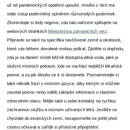
už od pandemických opatření upouští, mnoho z nich má
stále vstup podmíněný splněním různorodých podmínek.
Zkontrolujte si tedy nejprve, zda tato nařízení splňujete na
webových stránkách
Ministerstva zahraničních věcí
.
Připravte se také na specifika navštívené země a okolnosti,
které vás během dovolené mohou potkat. Zjistěte si dopředu,
zda je na daném místě běžně dostupná pitná voda, jaké je
složení místních potravin, kde se nachází nejbližší lékařská
pomoc a za jak dlouho se k ní dostanete. Poznamenejte si
také několik frází v místním jazyce, díky kterým si můžete
zavolat pomoc nebo sdělit základní informace o vlastním
zdravotním stavu. Mějte také u sebe kontakty na rychlou
záchrannou službu a seznam užívaných léků. Jestliže se
chystáte do exotických zemí, nezapomeňte se ještě před
cestou očkovat a zařídit si příslušné připojištění.