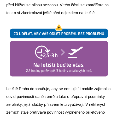
před blížící se silnou sezonou. V této části se zaměříme na
Letecká videa
to, co si zkontrolovat ještě před odjezdem na letiště.
Aktuální FR + archiv
Letecká muzea
VFR Communication app
The SAFE Guide app
Nabídky práce v letectví
Inzerujte s námi
E-SHOP
Letiště Praha doporučuje, aby se cestující i nadále zajímali o
covid povinnosti dané země a také o přepravní podmínky
aerolinky, jejíž služby při svém letu využívají. V některých
zemích stále přetrvává povinnost vyplněného příletového