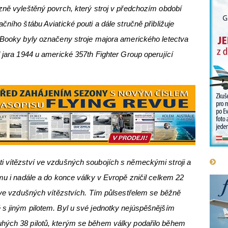
zně vyleštěný povrch, který stroj v předchozím období
čního štábu Aviatické pouti a dále stručně přibližuje
y Booky byly označeny stroje majora amerického letectva
d jara 1944 u americké 357th Fighter Group operující
i vítězství ve vzdušných soubojích s německými stroji a
mu i nadále a do konce války v Evropě zničil celkem 22
l ve vzdušných vítězstvích. Tím půlsestřelem se běžně
 s jiným pilotem. Byl u své jednotky nejúspěšnějším
hých 38 pilotů, kterým se během války podařilo během