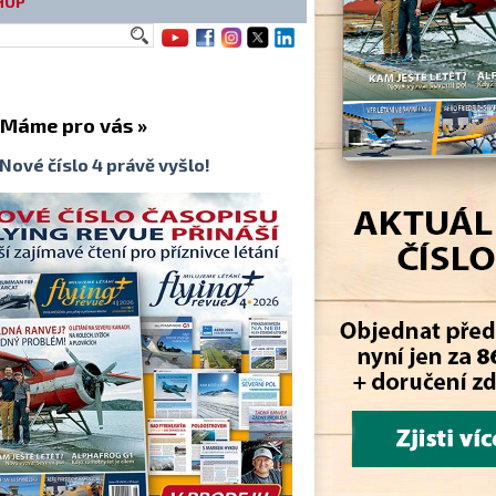
HOP
me pro vás »
Nové číslo 4 právě vyšlo!