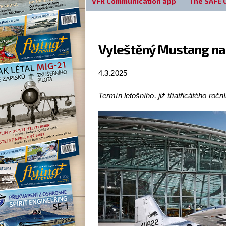
VFR Communication app
The SAFE 
Vyleštěný Mustang na
4.3.2025
Termín letošního, již třiatřicátého roční