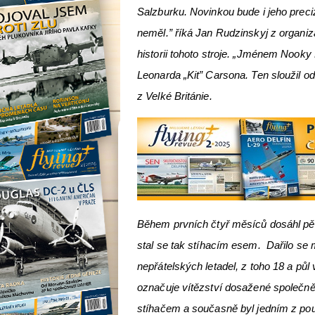
Salzburku. Novinkou bude i jeho preci
neměl.” říká Jan Rudzinskyj z organiza
historii tohoto stroje. „Jménem Nook
Leonarda „Kit” Carsona. Ten sloužil o
z Velké Británie.
Během prvních čtyř měsíců dosáhl pět
stal se tak stíhacím esem. Dařilo se 
nepřátelských letadel, z toho 18 a pů
označuje vítězství dosažené společně
stíhačem a současně byl jedním z pou