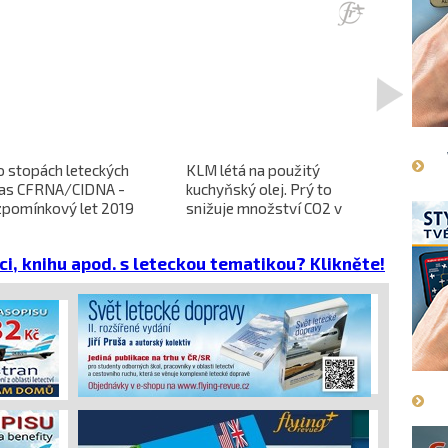
>
o stopách leteckých
KLM létá na použitý
L-610 no
ras CFRNA/CIDNA -
kuchyňský olej. Prý to
předběžn
zpomínkový let 2019
snižuje množství CO2 v
dokončen
emisích
dopravců 
projekt 
ci, knihu apod. s leteckou tematikou? Klikněte!
cena