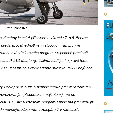
foto: hangar-7
o všechny letecké příznivce o víkendu 7. a 8. června.
 představovat jednotlivé vystupující. Tím prvním
skaná hvězda letového programu v podobě precizně
etounu P-51D Mustang. Zajímavostí je, že právě tento
 se účastnil na sklonku druhé světové války i bojů nad
y Booky IV to bude a nebude česká premiéra zároveň.
 provozovaným předchozím majitelem jsme se
 pouti 2011. Ale v letošním programu bude mít premiéru již
ll s domovským zázemím v Hangáru 7 v rakouském