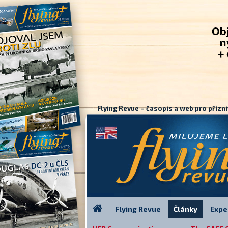
Flying Revue – časopis a web pro přízni
Flying Revue
Články
Expe