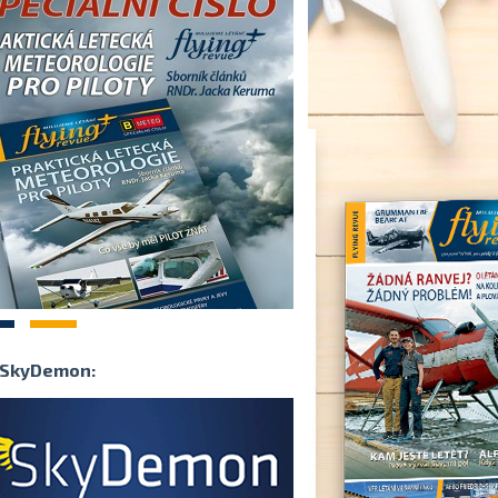
2
SkyDemon: