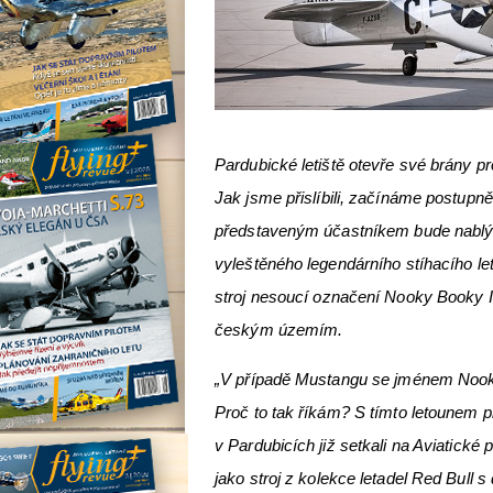
Pardubické letiště otevře své brány pr
Jak jsme přislíbili, začínáme postupně
představeným účastníkem bude nablý
vyleštěného legendárního stíhacího l
stroj nesoucí označení Nooky Booky IV
českým územím.
„V případě Mustangu se jménem Nook
Proč to tak říkám? S tímto letounem
v Pardubicích již setkali na Aviatické
jako stroj z kolekce letadel Red Bu