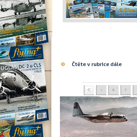
Čtěte v rubrice dále
<
6
7