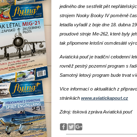
jediného dne sestřelit pět nepřátelsk
strojem Nooky Booky IV poměrně čas
letadla vyřadil z boje dne 18. dubna 
proudové stroje Me-262, které byly j
tak připomene letošní osmdesáté výro
Aviatická pouť je tradiční celodenní l
rovněž pestrý pozemní program s řado
Samotný letový program bude trvat ví
Více informací o aktualitách z připra
stránkách
www.aviatickapout.cz
Zdroj: tisková zpráva Aviatická pouť