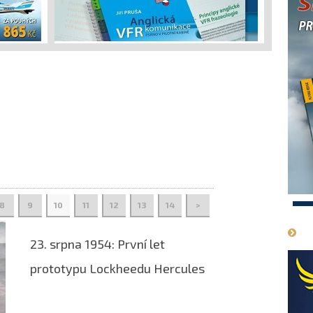
8
9
10
11
12
13
14
>
1
23. srpna 1954: První let
prototypu Lockheedu Hercules