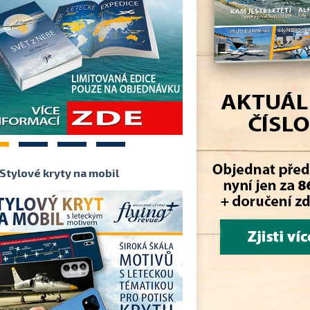
2
3
4
Stylové kryty na mobil