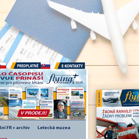
Předplatné
E-kontakty
lní FR + archiv
Letecká muzea