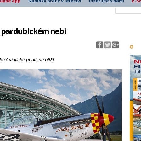
Guide app
Nabídky práce v letectví
Inzerujte s námi
E-S
 pardubickém nebi
Má
ku Aviatické pouti, se blíží.