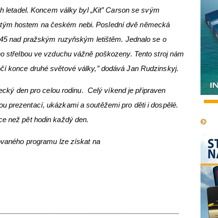
ých letadel. Koncem války byl „Kit” Carson se svým
tým hostem na českém nebi. Poslední dvě německá
1945 nad pražským ruzyňským letištěm. Jednalo se o
eho střelbou ve vzduchu vážně poškozeny. Tento stroj nám
čí konce druhé světové války,” dodává Jan Rudzinskyj.
etecký den pro celou rodinu. Celý víkend je připraven
1
u prezentací, ukázkami a soutěžemi pro děti i dospělé.
ce než pět hodin každý den.
vovaného programu lze získat na