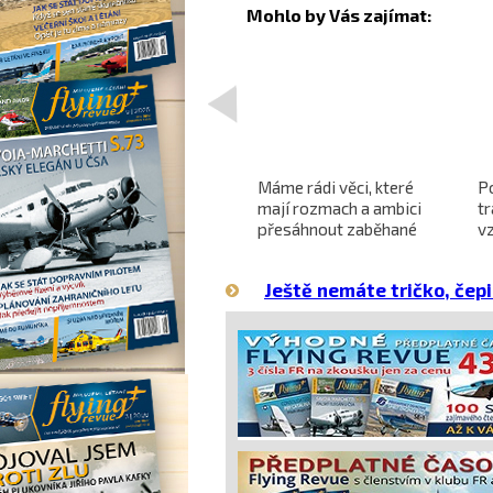
<
Projekt nadzvukového
Máme rádi věci, které
P
letounu X-59 QueSST
mají rozmach a ambici
t
o
směřuje k prvnímu letu
přesáhnout zaběhané
v
hranice
Ještě nemáte tričko, čepi