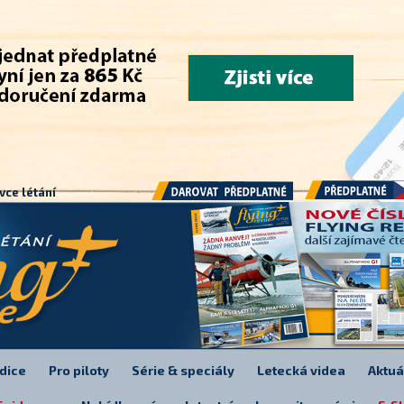
.
vce létání
Předplatné
Darovat předplatné
dice
Pro piloty
Série & speciály
Letecká videa
Aktuá