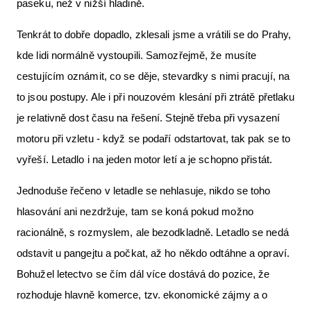
paseku, než v nižší hladině.
Tenkrát to dobře dopadlo, zklesali jsme a vrátili se do Prahy,
kde lidi normálně vystoupili. Samozřejmě, že musíte
cestujícím oznámit, co se děje, stevardky s nimi pracují, na
to jsou postupy. Ale i při nouzovém klesání při ztrátě přetlaku
je relativně dost času na řešení. Stejně třeba při vysazení
motoru při vzletu - když se podaří odstartovat, tak pak se to
vyřeší. Letadlo i na jeden motor letí a je schopno přistát.
Jednoduše řečeno v letadle se nehlasuje, nikdo se toho
hlasování ani nezdržuje, tam se koná pokud možno
racionálně, s rozmyslem, ale bezodkladně. Letadlo se nedá
odstavit u pangejtu a počkat, až ho někdo odtáhne a opraví.
Bohužel letectvo se čím dál více dostává do pozice, že
rozhoduje hlavně komerce, tzv. ekonomické zájmy a o