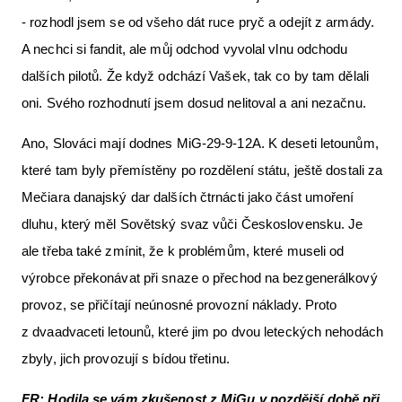
- rozhodl jsem se od všeho dát ruce pryč a odejít z armády.
A nechci si fandit, ale můj odchod vyvolal vlnu odchodu
dalších pilotů. Že když odchází Vašek, tak co by tam dělali
oni. Svého rozhodnutí jsem dosud nelitoval a ani nezačnu.
Ano, Slováci mají dodnes MiG-29-9-12A. K deseti letounům,
které tam byly přemístěny po rozdělení státu, ještě dostali za
Mečiara danajský dar dalších čtrnácti jako část umoření
dluhu, který měl Sovětský svaz vůči Československu. Je
ale třeba také zmínit, že k problémům, které museli od
výrobce překonávat při snaze o přechod na bezgenerálkový
provoz, se přičítají neúnosné provozní náklady. Proto
z dvaadvaceti letounů, které jim po dvou leteckých nehodách
zbyly, jich provozují s bídou třetinu.
FR: Hodila se vám zkušenost z MiGu v pozdější době při