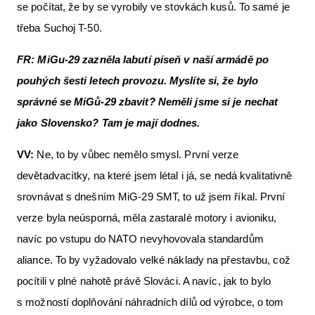
se počítat, že by se vyrobily ve stovkách kusů. To samé je
třeba Suchoj T-50.
FR:
MiGu-29 zazněla labutí píseň v naší armádě po
pouhých šesti letech provozu. Myslíte si, že bylo
správné se MiGů-29 zbavit? Neměli jsme si je nechat
jako Slovensko? Tam je mají dodnes.
VV:
Ne, to by vůbec nemělo smysl. První verze
devětadvacítky, na které jsem létal i já, se nedá kvalitativně
srovnávat s dnešním MiG-29 SMT, to už jsem říkal. První
verze byla neúsporná, měla zastaralé motory i avioniku,
navíc po vstupu do NATO nevyhovovala standardům
aliance. To by vyžadovalo velké náklady na přestavbu, což
pocítili v plné nahotě právě Slováci. A navíc, jak to bylo
s možností doplňování náhradních dílů od výrobce, o tom