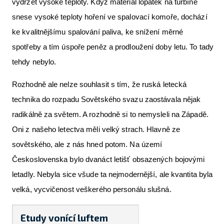
vydržet vysoké teploty. Když materiál lopatek na turbíně
snese vysoké teploty hoření ve spalovací komoře, dochází
ke kvalitnějšímu spalování paliva, ke snížení měrné
spotřeby a tím úspoře peněz a prodloužení doby letu. To tady
tehdy nebylo.
Rozhodně ale nelze souhlasit s tím, že ruská letecká
technika do rozpadu Sovětského svazu zaostávala nějak
radikálně za světem. A rozhodně si to nemysleli na Západě.
Oni z našeho letectva měli velký strach. Hlavně ze
sovětského, ale z nás hned potom. Na území
Československa bylo dvanáct letišť obsazených bojovými
letadly. Nebyla sice všude ta nejmodernější, ale kvantita byla
velká, vycvičenost veškerého personálu slušná.
Etudy vonící luftem