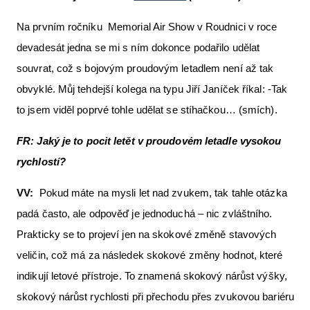
Na prvním ročníku Memorial Air Show v Roudnici v roce
devadesát jedna se mi s ním dokonce podařilo udělat
souvrat, což s bojovým proudovým letadlem není až tak
obvyklé. Můj tehdejší kolega na typu Jiří Janíček říkal: -Tak
to jsem viděl poprvé tohle udělat se stíhačkou… (smích).
FR:
Jaký je to pocit letět v proudovém letadle vysokou
rychlostí?
VV:
Pokud máte na mysli let nad zvukem, tak tahle otázka
padá často, ale odpověď je jednoduchá – nic zvláštního.
Prakticky se to projeví jen na skokové změně stavových
veličin, což má za následek skokové změny hodnot, které
indikují letové přístroje. To znamená skokový nárůst výšky,
skokový nárůst rychlosti při přechodu přes zvukovou bariéru