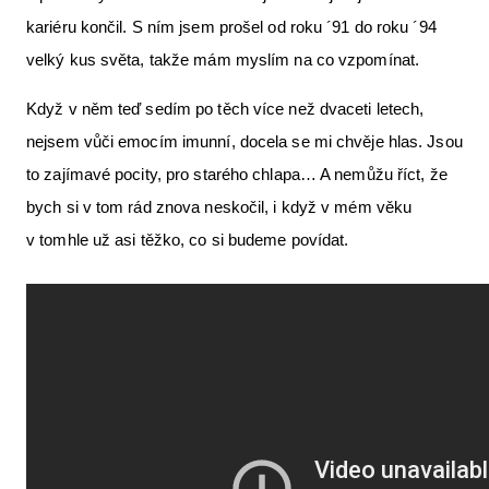
kariéru končil. S ním jsem prošel od roku ´91 do roku ´94
velký kus světa, takže mám myslím na co vzpomínat.
Když v něm teď sedím po těch více než dvaceti letech,
nejsem vůči emocím imunní, docela se mi chvěje hlas. Jsou
to zajímavé pocity, pro starého chlapa… A nemůžu říct, že
bych si v tom rád znova neskočil, i když v mém věku
v tomhle už asi těžko, co si budeme povídat.