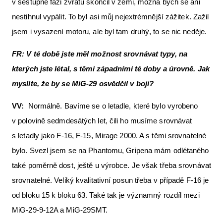
v sestupné fázi zvratu skončil v zemi, možná bych se ani
nestihnul vypálit. To byl asi můj nejextrémnější zážitek. Zažil
jsem i vysazení motoru, ale byl tam druhý, to se nic neděje.
FR: V té době jste měl možnost srovnávat typy, na
kterých jste létal, s těmi západními té doby a úrovně. Jak
myslíte, že by se MiG-29 osvědčil v boji?
VV:
Normálně. Bavíme se o letadle, které bylo vyrobeno
v polovině sedmdesátých let, čili ho musíme srovnávat
s letadly jako F-16, F-15, Mirage 2000. A s těmi srovnatelné
bylo. Svezl jsem se na Phantomu, Gripena mám odlétaného
také poměrně dost, ještě u výrobce. Je však třeba srovnávat
srovnatelné. Veliký kvalitativní posun třeba v případě F-16 je
od bloku 15 k bloku 63. Také tak je významný rozdíl mezi
MiG-29-9-12A a MiG-29SMT.