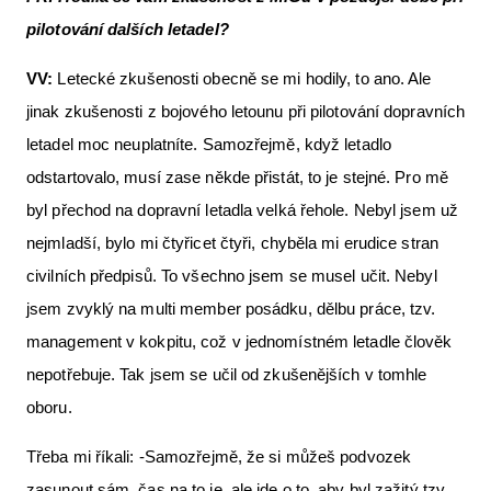
pilotování dalších letadel?
VV:
Letecké zkušenosti obecně se mi hodily, to ano. Ale
jinak zkušenosti z bojového letounu při pilotování dopravních
letadel moc neuplatníte. Samozřejmě, když letadlo
odstartovalo, musí zase někde přistát, to je stejné. Pro mě
byl přechod na dopravní letadla velká řehole. Nebyl jsem už
nejmladší, bylo mi čtyřicet čtyři, chyběla mi erudice stran
civilních předpisů. To všechno jsem se musel učit. Nebyl
jsem zvyklý na multi member posádku, dělbu práce, tzv.
management v kokpitu, což v jednomístném letadle člověk
nepotřebuje. Tak jsem se učil od zkušenějších v tomhle
oboru.
Třeba mi říkali: -Samozřejmě, že si můžeš podvozek
zasunout sám, čas na to je, ale jde o to, aby byl zažitý tzv.