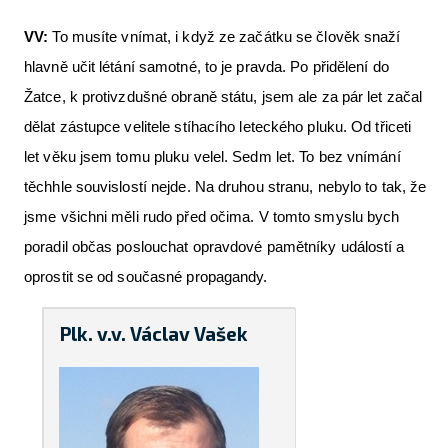
VV:
To musíte vnímat, i když ze začátku se člověk snaží
hlavně učit létání samotné, to je pravda. Po přidělení do
Žatce, k protivzdušné obraně státu, jsem ale za pár let začal
dělat zástupce velitele stíhacího leteckého pluku. Od třiceti
let věku jsem tomu pluku velel. Sedm let. To bez vnímání
těchhle souvislostí nejde. Na druhou stranu, nebylo to tak, že
jsme všichni měli rudo před očima. V tomto smyslu bych
poradil občas poslouchat opravdové pamětníky událostí a
oprostit se od současné propagandy.
Plk. v.v. Václav Vašek