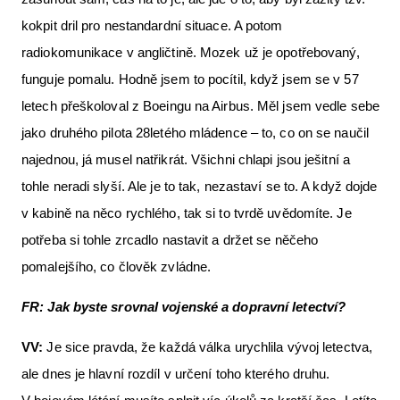
kokpit dril pro nestandardní situace. A potom
radiokomunikace v angličtině. Mozek už je opotřebovaný,
funguje pomalu. Hodně jsem to pocítil, když jsem se v 57
letech přeškoloval z Boeingu na Airbus. Měl jsem vedle sebe
jako druhého pilota 28letého mládence – to, co on se naučil
najednou, já musel natřikrát. Všichni chlapi jsou ješitní a
tohle neradi slyší. Ale je to tak, nezastaví se to. A když dojde
v kabině na něco rychlého, tak si to tvrdě uvědomíte. Je
potřeba si tohle zrcadlo nastavit a držet se něčeho
pomalejšího, co člověk zvládne.
FR: Jak byste srovnal vojenské a dopravní letectví?
VV:
Je sice pravda, že každá válka urychlila vývoj letectva,
ale dnes je hlavní rozdíl v určení toho kterého druhu.