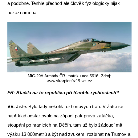
a podobně. Tenhle přechod ale člověk fyziologicky nijak
nezaznamená.
MiG-29A Armády ČR imatrikulace 5616. Zdroj:
www.skorpion9x19.wz.cz
FR:
Stačila na to republika při těchhle rychlostech?
VV:
Jistě. Bylo tady několik rozhonových tratí. V Žatci se
například odstartovalo na západ, pak pravá zatáčka,
stoupání po hranicích na Děčín, tam už bylo žádoucí mít
výšku 13 000metrů a být nad zvukem, rozbíhat na Trutnov a