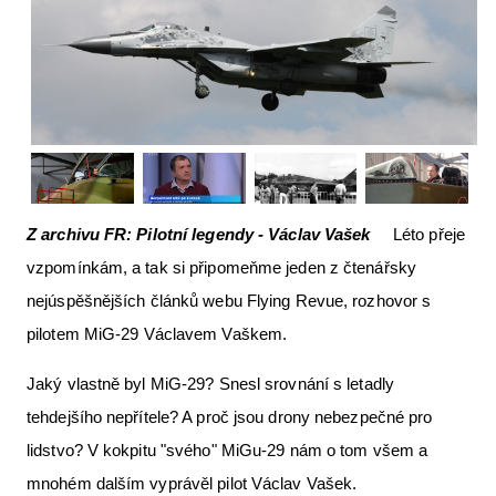
Letecká videa
Aktuální FR + archiv
Letecká muzea
VFR Communication app
The SAFE Guide app
Z archivu FR: Pilotní legendy - Václav Vašek
Léto přeje
Nabídky práce v letectví
vzpomínkám, a tak si připomeňme jeden z čtenářsky
Inzerujte s námi
nejúspěšnějších článků webu Flying Revue, rozhovor s
E-SHOP
pilotem MiG-29 Václavem Vaškem.
Jaký vlastně byl MiG-29? Snesl srovnání s letadly
tehdejšího nepřítele? A proč jsou drony nebezpečné pro
lidstvo? V kokpitu "svého" MiGu-29 nám o tom všem a
mnohém dalším vyprávěl pilot Václav Vašek.