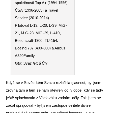
společností Top Air (1994-1996),
ČSA (1996-2009) a Travel
Service (2010-2014).
Pilotoval L-13, L-29, L-39, MiG-
21, MiG-23, MiG-29, L-410,
Beechcraft-1900, TU-154,
Boeing 737 (400-800) a Airbus
A320Family.
foto: Svaz letců ČR
Když se v Sovětském Svazu rozběhla glasnost, byl jsem
zrovna tam a tam se nám otevřely oči v době, kdy se tady
ještě splachovalo z Václaváku vodními děly. Tak jsem se
začal šprajcovat - byl jsem zástupce velitele divize
protivzdušné obrany státu pro stíhací letectvo - a byly