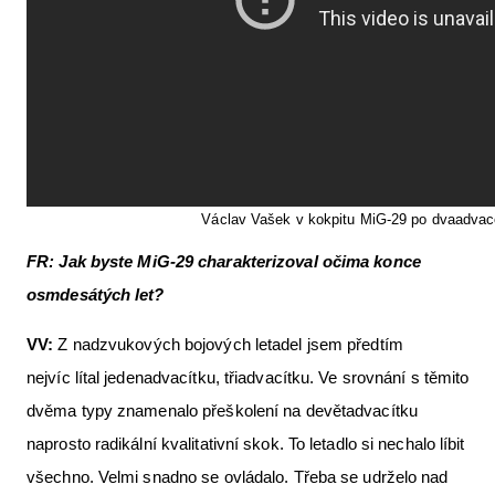
Václav Vašek v kokpitu MiG-29 po dvaadvace
FR:
Jak byste MiG-29 charakterizoval očima konce
osmdesátých let?
VV:
Z nadzvukových bojových letadel jsem předtím
nejvíc lítal jedenadvacítku, třiadvacítku. Ve srovnání s těmito
dvěma typy znamenalo přeškolení na devětadvacítku
naprosto radikální kvalitativní skok. To letadlo si nechalo líbit
všechno. Velmi snadno se ovládalo. Třeba se udrželo nad