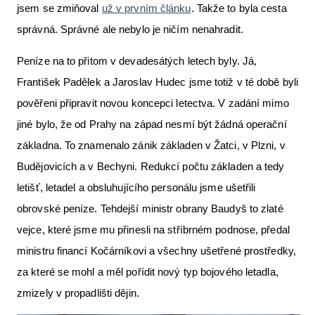
jsem se zmiňoval
už v prvním článku
. Takže to byla cesta
správná. Správné ale nebylo je ničím nenahradit.
Peníze na to přitom v devadesátých letech byly. Já,
František Padělek a Jaroslav Hudec jsme totiž v té době byli
pověřeni připravit novou koncepci letectva. V zadání mimo
jiné bylo, že od Prahy na západ nesmí být žádná operační
základna. To znamenalo zánik základen v Žatci, v Plzni, v
Budějovicích a v Bechyni. Redukcí počtu základen a tedy
letišť, letadel a obsluhujícího personálu jsme ušetřili
obrovské peníze. Tehdejší ministr obrany Baudyš to zlaté
vejce, které jsme mu přinesli na stříbrném podnose, předal
ministru financí Kočárníkovi a všechny ušetřené prostředky,
za které se mohl a měl pořídit nový typ bojového letadla,
zmizely v propadlišti dějin.