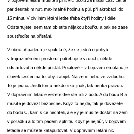
V bojovém létání musíte splnit víc úkolů za kratší čas. Letíte
pár desítek minut, maximálně hodinu a půl, při akrobacii do
15 minut. V civilním létání letíte třeba čtyři hodiny i déle.
Odstartujete, sem tam obletíte nějakou bouřku a pak se zase
soustředíte na přistání.
V obou případech je společné, že se jedná o pohyb
v trojrozměrném prostoru, potřebujete vzduch, někde
odstartovat a někde přistát. Pocitově – v bojovém eroplánu je
člověk cvičen na to, aby zabíjel. Na zemi nebo ve vzduchu.
To je jedno. Jestli tomu někdo říká jinak, tak neříká pravdu.
V dopravním letadle vezete dvě stě lidí z bodu A do bodu B a
musíte je dovézt bezpečně. Když to nejde, tak je dovezete
do bodu C, kam sice nechtěli, ale vy je musíte dostat na zem
v pořádku a to tím pádem splníte. Když je nejhůř, v bojovém
letadle se můžete katapultovat. V dopravním létání nic