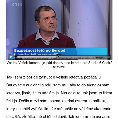
Václav Vašek komentuje pád dopravního letadla pro Studio 6 České
televize.
Tak jsem z pozice zástupce velitele letectva požádal u
Baudyše o audienci a řekl jsem mu, aby to do týdne oznámil
letectvu, jinak, že to udělám já. Neudělal to, tak jsem to lidem
řekl já. Došlo mezi námi potom k velmi ostrému konfliktu,
který on chtěl vyřešit tím, že mě pošle do válečné akademie
do USA, zkrátka mě chtěl odstavit. Tak jsem mu to usnadnil