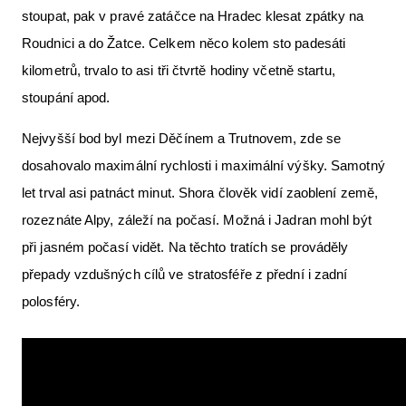
stoupat, pak v pravé zatáčce na Hradec klesat zpátky na
Roudnici a do Žatce. Celkem něco kolem sto padesáti
kilometrů, trvalo to asi tři čtvrtě hodiny včetně startu,
stoupání apod.
Nejvyšší bod byl mezi Děčínem a Trutnovem, zde se
dosahovalo maximální rychlosti i maximální výšky. Samotný
let trval asi patnáct minut. Shora člověk vidí zaoblení země,
rozeznáte Alpy, záleží na počasí. Možná i Jadran mohl být
při jasném počasí vidět. Na těchto tratích se prováděly
přepady vzdušných cílů ve stratosféře z přední i zadní
polosféry.