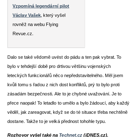
Vzpomíná legendární pilot
Václav Vašek
, který vyšel
rovněž na webu Flying
Revue.cz.
Dalo se také vědomě uvést do pádu a ten pak vybrat. To
bylo v tehdejší době pro drtivou většinu vojenských
leteckých funkcionářů něco nepředstavitelného. Měl jsem
kvůli tomu s řadou z nich dost konfliktů, prý to bylo proti
zásadám bezpečnosti. Ale to je chybné uvažování. Je to
přece naopak! To letadlo to umělo a bylo žádoucí, aby každý
věděl, jak zareagovat, když se do té situace třeba nechtěně
dostane. Takže to je velká přednost tohohle typu.
Rozhovor vyšel také na
Technet.cz
(iDNES.cz).