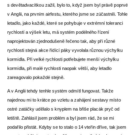
s devětadvacítkou zažil, bylo to, když jsem byl právě poprvé
v Anglii, na prvním airfestu, kterého jsme se zúčastnili. Tohle
letadlo, jako každé, které se pohybuje v extrémní toleranci
rychlostí a výšek letu, má systém podélného řízení
naprojektován zjednodušeně řečeno tak, aby při různé
rychlosti stejná akce řídící páky vyvolala různou výchylku
kormidla. Při velké rychlosti potřebujete menší výchylku
kormidla, při malé rychlosti naopak větší, aby letadlo
zareagovalo pokaždé stejně.
A v Anglii tehdy tenhle systém odmítl fungovat. Takže
najednou mi to krátce po vzletu a zahájení sestavy místo
ostré zatáčky udělalo s knyplem na břiše placák pryč od
letiště. Zahlásil jsem problém a byl jsem rád, že se mi
podařilo přistát. Kdyby se to stalo o 14 vteřin dříve, tak jsem