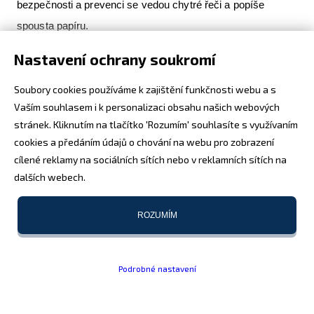
bezpečnosti a prevenci se vedou chytré řeči a popíše
spousta papíru.
Nastavení ochrany soukromí
FR: Jaké jsou podle vás trendy vojenského vývoje do
příštích dvaceti třiceti let?
Soubory cookies používáme k zajištění funkčnosti webu a s
Vaším souhlasem i k personalizaci obsahu našich webových
VV:
Zmíním drony. To je podle mě největší nebezpečí pro
stránek. Kliknutím na tlačítko 'Rozumím' souhlasíte s využívaním
lidstvo v blízké budoucnosti. Dostupné každému zločinci.
cookies a předáním údajů o chování na webu pro zobrazení
Mění to i boj samotný. Bezpilotní prostředek v Afghánistánu
cílené reklamy na sociálních sítích nebo v reklamních sítích na
už dnes často řídí na dálku slečna v Atlantě, která to má jako
dalších webech.
počítačovou hru. Ona nevnímá, že vedle cíle je mateřská
školka. Není naprosto ničím spojená s válčištěm. To je
ROZUMÍM
obrovský kvalitativní skok ve vedení války. Do drona za tisíc
dolarů se dá naložit botulotoxin, který vypustíte nad
Podrobné nastavení
kterýmkoli místem na zemi, a nikdo neví, kdo to udělal.
Bezpilotní prostředky jsou větší nebezpečí, než imigrantská