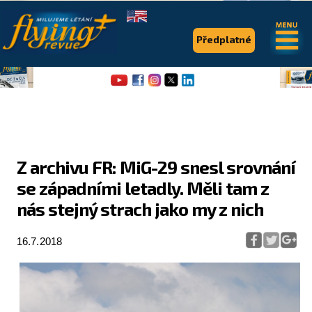
.
.
Předplatné
Z archivu FR: MiG-29 snesl srovnání
se západními letadly. Měli tam z
Flying Revue
nás stejný strach jako my z nich
Články
16.7.2018
Expedice
Pro piloty
Série & speciály