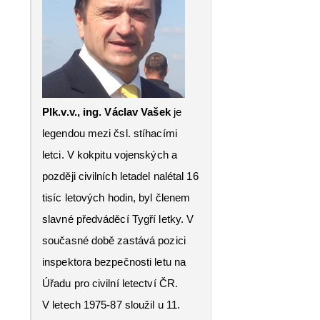
Plk.v.v., ing. Václav Vašek
je
legendou mezi čsl. stíhacími
letci. V kokpitu vojenských a
později civilních letadel nalétal 16
tisíc letových hodin, byl členem
slavné předváděcí Tygří letky. V
současné době zastává pozici
inspektora bezpečnosti letu na
Úřadu pro civilní letectví ČR.
V letech 1975-87 sloužil u 11.