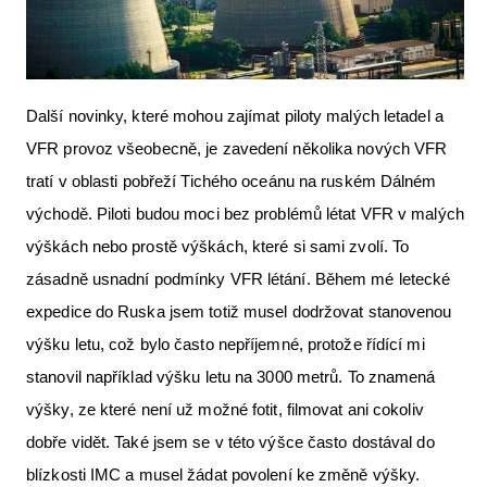
Další novinky, které mohou zajímat piloty malých letadel a
VFR provoz všeobecně, je zavedení několika nových VFR
tratí v oblasti pobřeží Tichého oceánu na ruském Dálném
východě. Piloti budou moci bez problémů létat VFR v malých
výškách nebo prostě výškách, které si sami zvolí. To
zásadně usnadní podmínky VFR létání. Během mé letecké
expedice do Ruska jsem totiž musel dodržovat stanovenou
výšku letu, což bylo často nepříjemné, protože řídící mi
stanovil například výšku letu na 3000 metrů. To znamená
výšky, ze které není už možné fotit, filmovat ani cokoliv
dobře vidět. Také jsem se v této výšce často dostával do
blízkosti IMC a musel žádat povolení ke změně výšky.