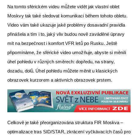
Na tomto sférickém videu můžete vidět jak vlastní oblet
Moskvy tak také sledovat komunikaci během tohoto obletu.
Video vám také ukazuje jaké problémy dosavadní pravidla
přinášela a tím i to, jaký vliv budou nově zaváděné úpravy
mít na bezpečnost i komfort VFR letů po Rusku. Ještě
připomínáme, že sférické video umožňuje, abyste si měnili
úhel pohledu v různých směrech: dopředu, na strany,
dozadu, dolů. Úhel pohledu můžete měnit u klasických
obrazovek kurzorem a aktivních obrazovek prstem.
Celkově je také přeorganizována struktura FIR Moskva –
optimalizace tras SID/STAR, zkrácení vyčkávacích časů pro