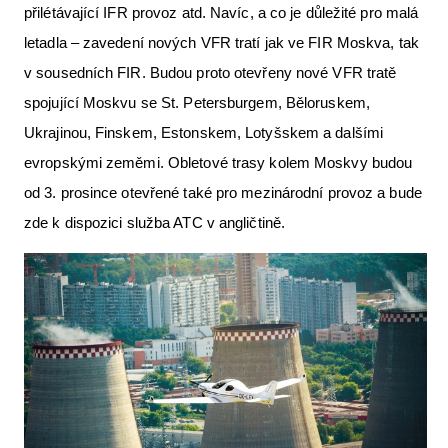
přilétávající IFR provoz atd. Navíc, a co je důležité pro malá
letadla – zavedení nových VFR tratí jak ve FIR Moskva, tak
v sousedních FIR. Budou proto otevřeny nové VFR tratě
spojující Moskvu se St. Petersburgem, Běloruskem,
Ukrajinou, Finskem, Estonskem, Lotyšskem a dalšími
evropskými zeměmi. Obletové trasy kolem Moskvy budou
od 3. prosince otevřené také pro mezinárodní provoz a bude
zde k dispozici služba ATC v angličtině.