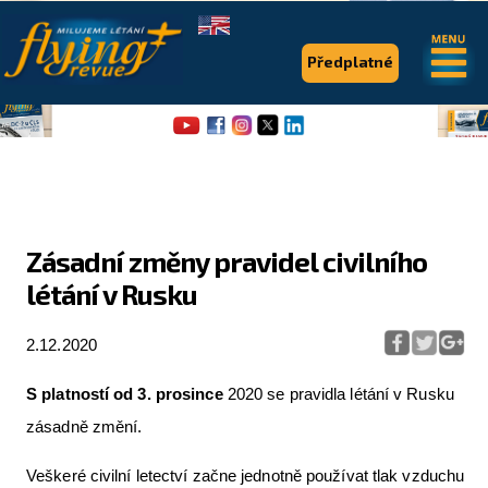
.
.
Předplatné
Zásadní změny pravidel civilního
létání v Rusku
Flying Revue
Články
2.12.2020
Expedice
S platností od 3. prosince
2020 se pravidla létání v Rusku
Pro piloty
zásadně změní.
Série & speciály
Veškeré civilní letectví začne jednotně používat tlak vzduchu