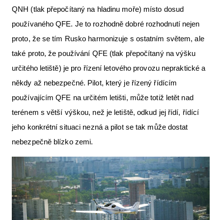
QNH (tlak přepočítaný na hladinu moře) místo dosud
Letecká videa
používaného QFE. Je to rozhodně dobré rozhodnutí nejen
Aktuální FR + archiv
proto, že se tím Rusko harmonizuje s ostatním světem, ale
Letecká muzea
také proto, že používání QFE (tlak přepočítaný na výšku
určitého letiště) je pro řízení letového provozu nepraktické a
VFR Communication app
někdy až nebezpečné. Pilot, který je řízený řídícím
The SAFE Guide app
používajícím QFE na určitém letišti, může totiž letět nad
Nabídky práce v letectví
terénem s větší výškou, než je letiště, odkud jej řídí, řídící
jeho konkrétní situaci nezná a pilot se tak může dostat
Inzerujte s námi
nebezpečně blízko zemi.
E-SHOP