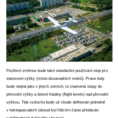
Pozitivní změnou bude také standardní používání stop pro
stanovení výšky (místo dosavadních metrů). Praxe tedy
bude stejná jako v jiných zemích, to znamená stopy do
převodní výšky a letové hladiny (flight levels) nad převodní
výškou. Tlak vzduchu bude už všude definován jednotně
v hektopascalech (dosud byl řídícími často předáván
v milimetrech rtuťového sloupce).