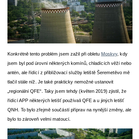
Konkrétně tento problém jsem zažil při obletu
Moskvy
, kdy
jsem byl pod úrovní některých komínů, chladících věží nebo
antén, ale řídící z přibližovací služby letiště Šeremetěvo mě
tlačil stále níž. Je také prakticky nemožné ustanovit
„regionální QFE“. Taky jsem tehdy (květen 2019) zjistil, že
řídící APP některých letišť používali QFE a u jiných letišť
QNH. To bylo zřejmě součástí příprav na nynější změny, ale
bylo to zároveň velmi matoucí.