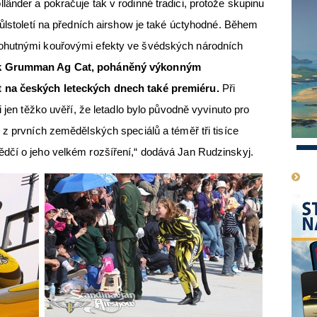
änder a pokračuje tak v rodinné tradici, protože skupinu
půlstoletí na předních airshow je také úctyhodné. Během
ohutnými kouřovými efekty ve švédských národních
ík Grumman Ag Cat, poháněný výkonným
 na českých leteckých dnech také premiéru.
Při
i jen těžko uvěří, že letadlo bylo původně vyvinuto pro
 z prvních zemědělských speciálů a téměř tři tisíce
1
dčí o jeho velkém rozšíření,“ dodává Jan Rudzinskyj.