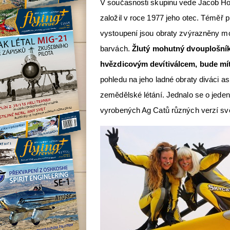
V současnosti skupinu vede Jacob Holl
založil v roce 1977 jeho otec. Téměř 
vystoupení jsou obraty zvýrazněny m
barvách.
Žlutý mohutný dvouplošn
hvězdicovým devítiválcem, bude mít
pohledu na jeho ladné obraty diváci as
zemědělské létání. Jednalo se o jeden
vyrobených Ag Catů různých verzí svě