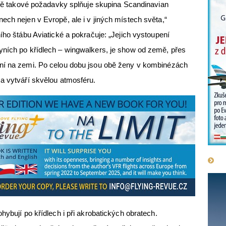
esně takové požadavky splňuje skupina Scandinavian
ech nejen v Evropě, ale i v jiných místech světa,“
ího štábu Aviatické a pokračuje: „Jejich vystoupení
yních po křídlech – wingwalkers, je show od země, přes
ní na zemi. Po celou dobu jsou obě ženy v kombinézách
a vytváří skvělou atmosféru.
hybují po křídlech i při akrobatických obratech.