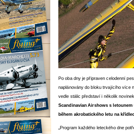
Po oba dny je připraven celodenní pes
naplánovány do bloku trvajícího více
vedle stálic představí i několik novin
Scandinavian Airshows s letounem 
během akrobatického letu na křídle
„Program každého leteckého dne potře