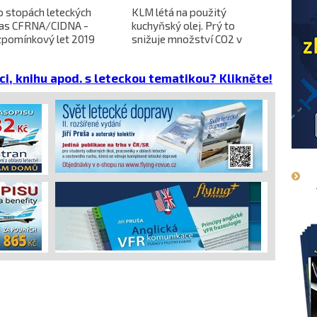
o stopách leteckých
KLM létá na použitý
L-610 no
ras CFRNA/CIDNA -
kuchyňský olej. Prý to
předběžn
zpomínkový let 2019
snižuje množství CO2 v
dokončen
emisích
dopravců 
projekt 
ci, knihu apod. s leteckou tematikou? Klikněte!
cena