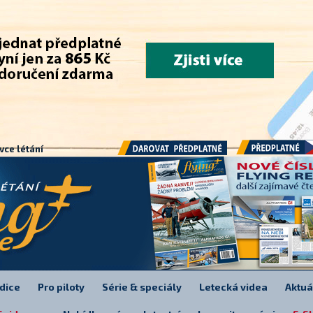
.
vce létání
Předplatné
Darovat předplatné
dice
Pro piloty
Série & speciály
Letecká videa
Aktuá