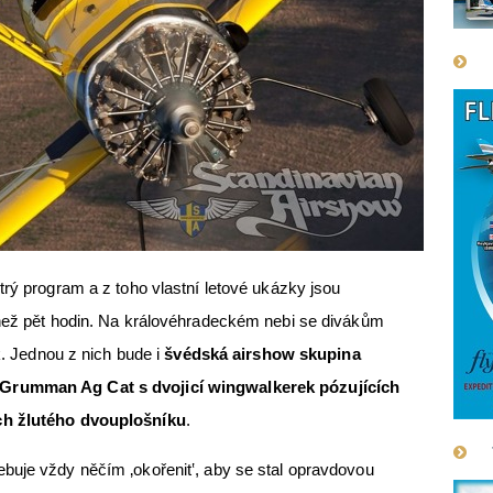
trý program a z toho vlastní letové ukázky jsou
 než pět hodin. Na královéhradeckém nebi se divákům
ek. Jednou z nich bude i
švédská airshow skupina
Grumman Ag Cat s dvojicí wingwalkerek pózujících
ch žlutého dvouplošníku
.
buje vždy něčím ‚okořenit‛, aby se stal opravdovou