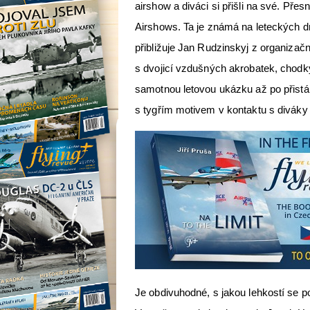
airshow a diváci si přišli na své. Př
Airshows. Ta je známá na leteckých dn
přibližuje Jan Rudzinskyj z organizačn
s dvojicí vzdušných akrobatek, chodk
samotnou letovou ukázku až po přistá
s tygřím motivem v kontaktu s diváky 
Je obdivuhodné, s jakou lehkostí se po