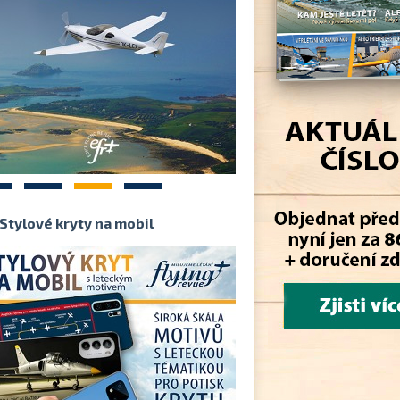
2
3
4
Stylové kryty na mobil