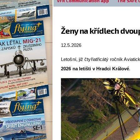
VFR Communication app
The SAFE 
Ženy na křídlech dvoup
12.5.2026
Letošní, již čtyřiatřicátý ročník Aviat
2026 na letišti v Hradci Králové
.