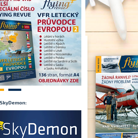
2
SkyDemon: