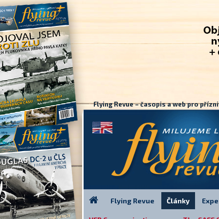
Flying Revue – časopis a web pro přízni
Flying Revue
Články
Expe