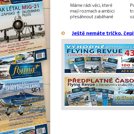
Projekt nadzvukového
Máme rádi věci, které
P
letounu X-59 QueSST
mají rozmach a ambici
t
o
směřuje k prvnímu letu
přesáhnout zaběhané
v
hranice
Ještě nemáte tričko, čepi