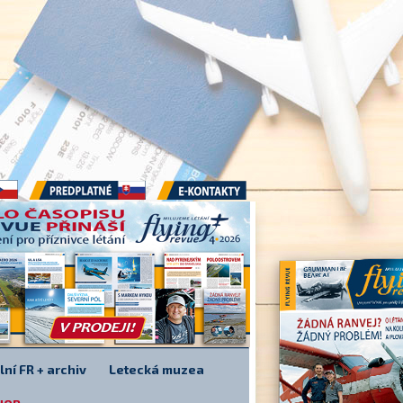
Předplatné
E-kontakty
lní FR + archiv
Letecká muzea