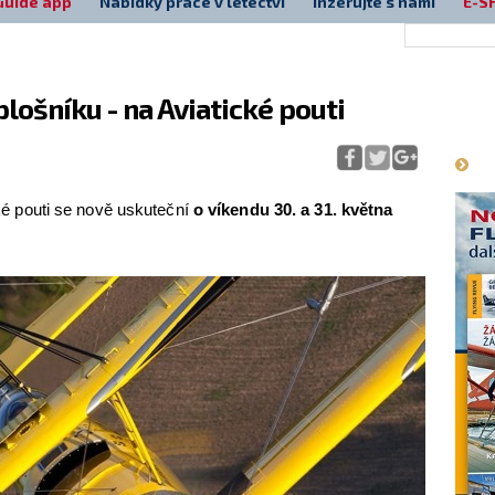
Guide app
Nabídky práce v letectví
Inzerujte s námi
E-S
lošníku - na Aviatické pouti
Má
ické pouti se nově uskuteční
o víkendu 30. a 31. května