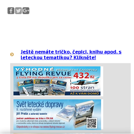
Ještě nemáte tričko, čepici, knihu apod. s
leteckou tematikou? Klikněte!