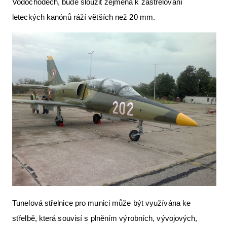
Vodochodech, bude sloužit zejména k zastřelování
Letecká videa
leteckých kanónů ráží větších než 20 mm.
Aktuální FR + archiv
Letecká muzea
VFR Communication app
The SAFE Guide app
Nabídky práce v letectví
Inzerujte s námi
E-SHOP
Tunelová střelnice pro munici může být využívána ke
střelbě, která souvisí s plněním výrobních, vývojových,