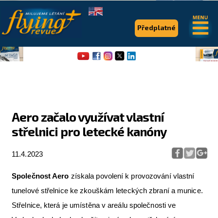
.
.
Předplatné
Aero začalo využívat vlastní
střelnici pro letecké kanóny
Flying Revue
Články
11.4.2023
Expedice
Společnost Aero
získala povolení k provozování vlastní
Pro piloty
tunelové střelnice ke zkouškám leteckých zbraní a munice.
Střelnice, která je umístěna v areálu společnosti ve
Série & speciály