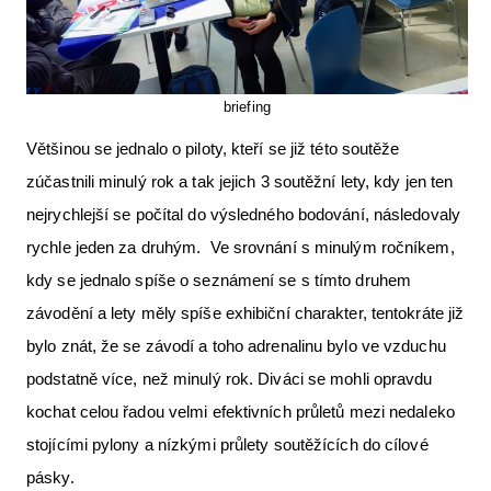
briefing
Většinou se jednalo o piloty, kteří se již této soutěže
zúčastnili minulý rok a tak jejich 3 soutěžní lety, kdy jen ten
nejrychlejší se počítal do výsledného bodování, následovaly
rychle jeden za druhým. Ve srovnání s minulým ročníkem,
kdy se jednalo spíše o seznámení se s tímto druhem
závodění a lety měly spíše exhibiční charakter, tentokráte již
bylo znát, že se závodí a toho adrenalinu bylo ve vzduchu
podstatně více, než minulý rok. Diváci se mohli opravdu
kochat celou řadou velmi efektivních průletů mezi nedaleko
stojícími pylony a nízkými průlety soutěžících do cílové
pásky.