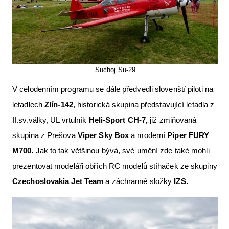
Suchoj Su-29
V celodenním programu se dále předvedli slovenští piloti na
letadlech
Zlín-142
, historická skupina představující letadla z
II.sv.války, UL vrtulník
Heli-Sport CH-7,
již zmiňovaná
skupina z Prešova
Viper Sky Box
a moderní
Piper FURY
M700.
Jak to tak většinou bývá, své umění zde také mohli
prezentovat modeláři obřích RC modelů stíhaček ze skupiny
Czechoslovakia Jet Team
a záchranné složky
IZS.