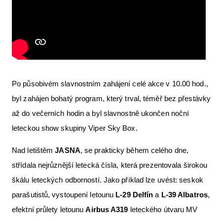
Po působivém slavnostním zahájení celé akce v 10.00 hod.,
byl zahájen bohatý program, který trval, téměř bez přestávky
až do večerních hodin a byl slavnostně ukončen noční
leteckou show skupiny Viper Sky Box.
Nad letištěm
JASNA
, se prakticky během celého dne,
střídala nejrůznější letecká čísla, která prezentovala širokou
škálu leteckých odborností. Jako příklad lze uvést: seskok
parašutistů, vystoupení letounu
L-29 Delfín
a
L-39 Albatros
,
efektní průlety letounu
Airbus A319
leteckého útvaru MV