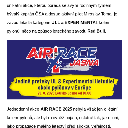
unikátní akce, kterou pořádá se svým rodinným týmem,
Letecká videa
bývalý kapitán ČSA a dosud aktivní pilot Miroslav Toma, je
Aktuální FR + archiv
závod letadla kategorie
ULL a EXPERIMENTA
L kolem
Letecká muzea
pylonů, něco na způsob leteckého závodu
Red Bull.
VFR Communication app
The SAFE Guide app
Nabídky práce v letectví
Inzerujte s námi
E-SHOP
Jednodenní akce
AIR RACE 2025
nebyla však jen o létání
kolem pylonů, ale byla rovněž pojata, ostatně tak, jako loni,
jako propagace malého letectví před širokou veřejností.