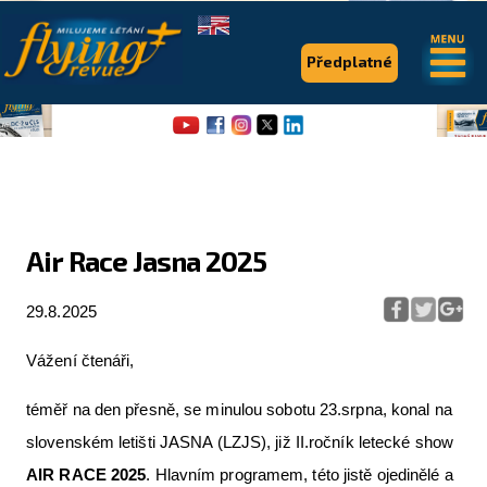
.
.
Předplatné
Air Race Jasna 2025
Flying Revue
29.8.2025
Články
Vážení čtenáři,
Expedice
téměř na den přesně, se minulou sobotu 23.srpna, konal na
Pro piloty
slovenském letišti JASNA (LZJS), již II.ročník letecké show
Série & speciály
AIR RACE 2025
. Hlavním programem, této jistě ojedinělé a