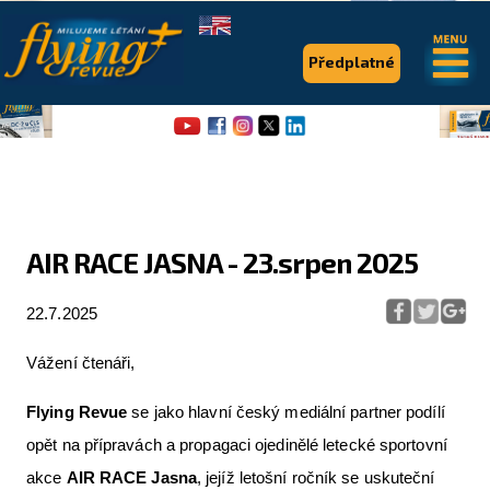
.
.
Předplatné
AIR RACE JASNA - 23.srpen 2025
Flying Revue
22.7.2025
Články
Vážení čtenáři,
Expedice
Flying Revue
se jako hlavní český mediální partner podílí
Pro piloty
opět na přípravách a propagaci ojedinělé letecké sportovní
Série & speciály
akce
AIR RACE
Jasna
, jejíž letošní ročník se uskuteční