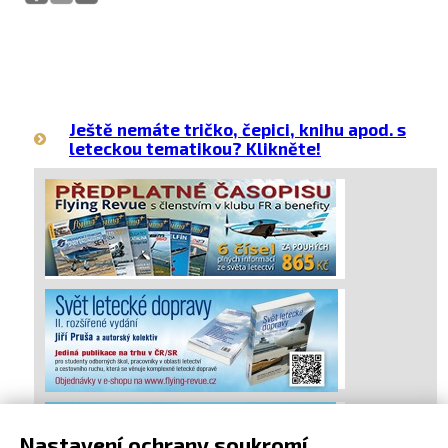
Ještě nemáte tričko, čepici, knihu apod. s
leteckou tematikou? Klikněte!
Nastavení ochrany soukromí